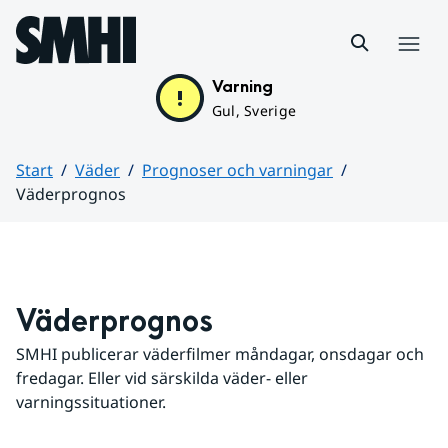
Hoppa till sidans innehåll
Meny
Varning
Gul, Sverige
Start
Väder
Prognoser och varningar
Väderprognos
Huvudinnehåll
Väderprognos
SMHI publicerar väderfilmer måndagar, onsdagar och 
fredagar. Eller vid särskilda väder- eller 
varningssituationer.