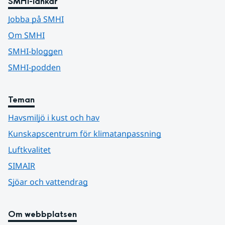
SMHI-länkar
Jobba på SMHI
Om SMHI
SMHI-bloggen
SMHI-podden
Teman
Havsmiljö i kust och hav
Kunskapscentrum för klimatanpassning
Luftkvalitet
SIMAIR
Sjöar och vattendrag
Om webbplatsen