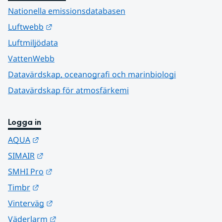
Nationella emissionsdatabasen
Länk till annan webbplats.
Luftwebb
Luftmiljödata
VattenWebb
Datavärdskap, oceanografi och marinbiologi
Datavärdskap för atmosfärkemi
Logga in
Länk till annan webbplats.
AQUA
Länk till annan webbplats.
SIMAIR
Länk till annan webbplats.
SMHI Pro
Länk till annan webbplats.
Timbr
Länk till annan webbplats.
Vinterväg
Länk till annan webbplats.
Väderlarm