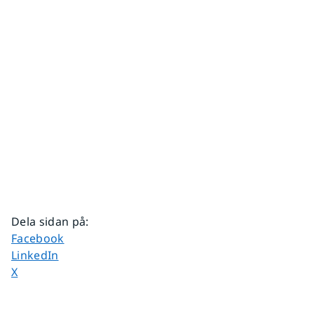
Dela sidan på
:
Dela sidan på
Facebook
Dela sidan på
LinkedIn
Dela sidan på
X