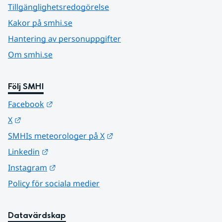
Tillgänglighetsredogörelse
Kakor på smhi.se
Hantering av personuppgifter
Om smhi.se
Följ SMHI
Länk till annan webbplats.
Facebook
Länk till annan webbplats.
X
Länk till annan webbplats.
SMHIs meteorologer på X
Länk till annan webbplats.
Linkedin
Länk till annan webbplats.
Instagram
Policy för sociala medier
Datavärdskap