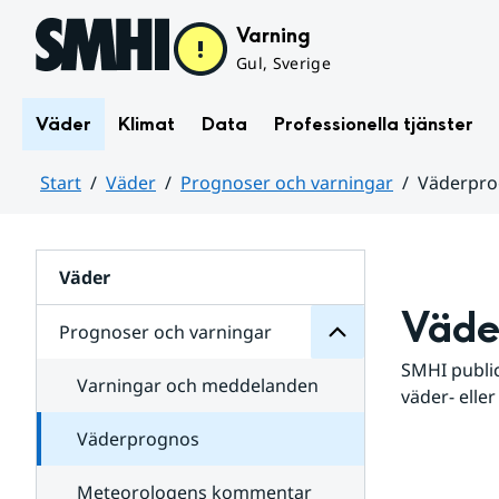
Hoppa till sidans innehåll
Varning
Gul, Sverige
Väder
Klimat
Data
Professionella tjänster
Start
Väder
Prognoser och varningar
Väderpr
varningar
och
Huvudinnehåll
Prognoser
för
Undersidor
Väder
Väde
Prognoser och varningar
SMHI public
Varningar och meddelanden
väder- eller
Väderprognos
Meteorologens kommentar