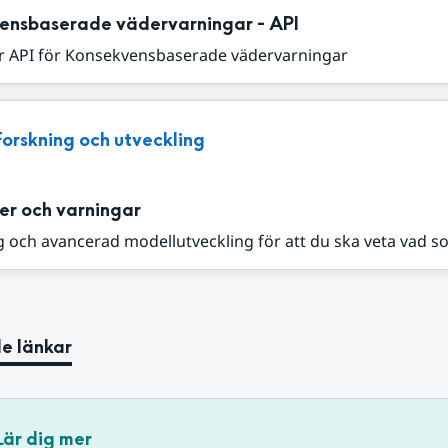
ensbaserade vädervarningar - API
r API för Konsekvensbaserade vädervarningar
Forskning och utveckling
er och varningar
 och avancerad modellutveckling för att du ska veta vad s
e länkar
Lär dig mer