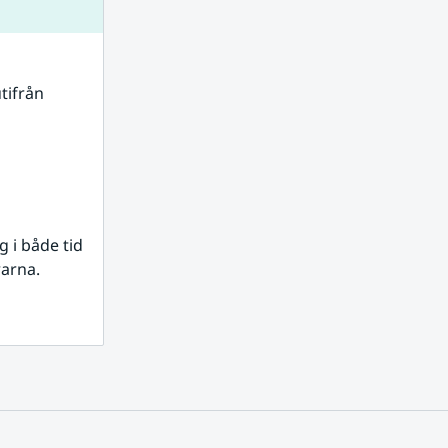
tifrån 
i både tid 
rarna.