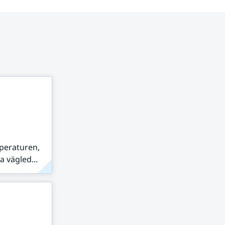
peraturen,
 vägled...