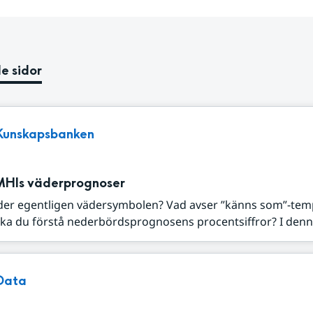
e sidor
Kunskapsbanken
MHIs väderprognoser
der egentligen vädersymbolen? Vad avser ”känns som”-tem
ka du förstå nederbördsprognosens procentsiffror? I denna
Data