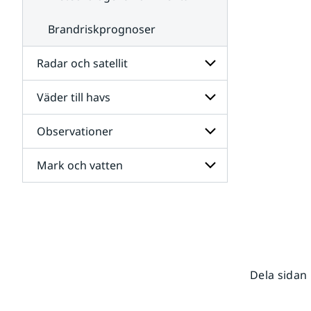
Brandriskprognoser
Radar och satellit
Väder till havs
Undersidor
för
Radar
Observationer
Undersidor
och
för
satellit
Väder
Mark och vatten
Undersidor
till
för
havs
Observationer
Undersidor
för
Mark
och
vatten
Dela sidan