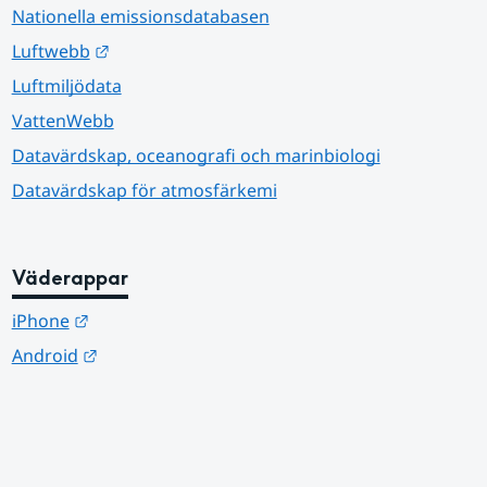
Nationella emissionsdatabasen
Länk till annan webbplats.
Luftwebb
Luftmiljödata
VattenWebb
Datavärdskap, oceanografi och marinbiologi
Datavärdskap för atmosfärkemi
Väderappar
Länk till annan webbplats.
iPhone
Länk till annan webbplats.
Android