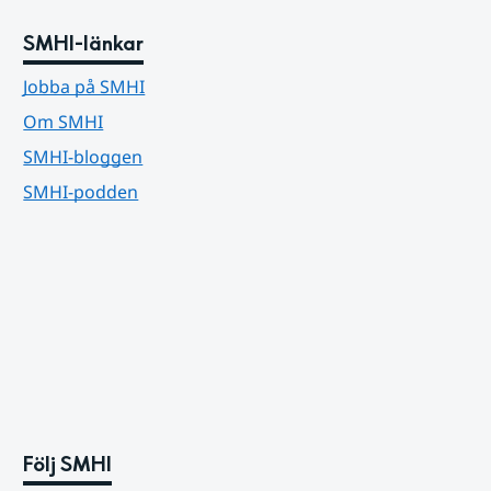
SMHI-länkar
Jobba på SMHI
Om SMHI
SMHI-bloggen
SMHI-podden
Följ SMHI