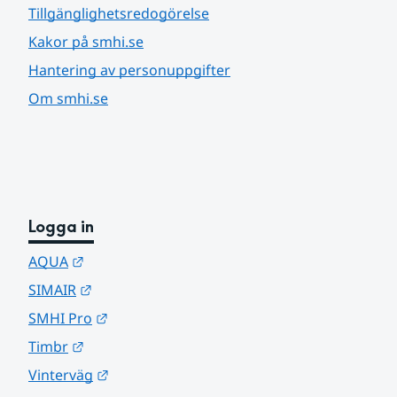
Tillgänglighetsredogörelse
Kakor på smhi.se
Hantering av personuppgifter
Om smhi.se
Logga in
Länk till annan webbplats.
AQUA
Länk till annan webbplats.
SIMAIR
Länk till annan webbplats.
SMHI Pro
Länk till annan webbplats.
Timbr
Länk till annan webbplats.
Vinterväg