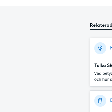
Relaterad
Tolka S
Vad bety
och hur s