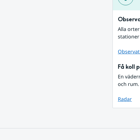
Observa
Alla orte
stationer
Observat
Få koll 
En väder
och rum. 
Radar