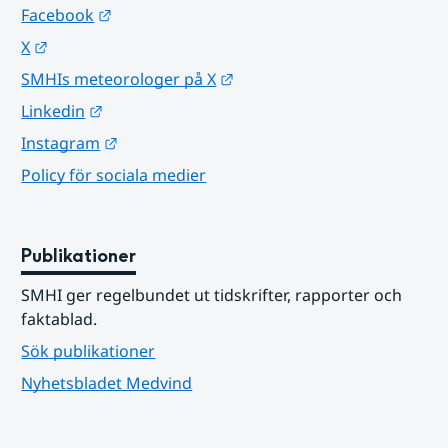
Länk till annan webbplats.
Facebook
Länk till annan webbplats.
X
Länk till annan webbplats.
SMHIs meteorologer på X
Länk till annan webbplats.
Linkedin
Länk till annan webbplats.
Instagram
Policy för sociala medier
Publikationer
SMHI ger regelbundet ut tidskrifter, rapporter och 
faktablad.
Sök publikationer
Nyhetsbladet Medvind