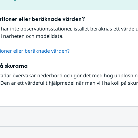
tioner eller beräknade värden?
r har inte observationsstationer, istället beräknas ett värde u
 i närheten och modelldata.
ioner eller beräknade värden?
på skurarna
radar övervakar nederbörd och gör det med hög upplösning 
Den är ett värdefullt hjälpmedel när man vill ha koll på sku