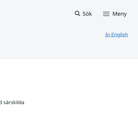
Sök
Meny
In English
 särskilda 