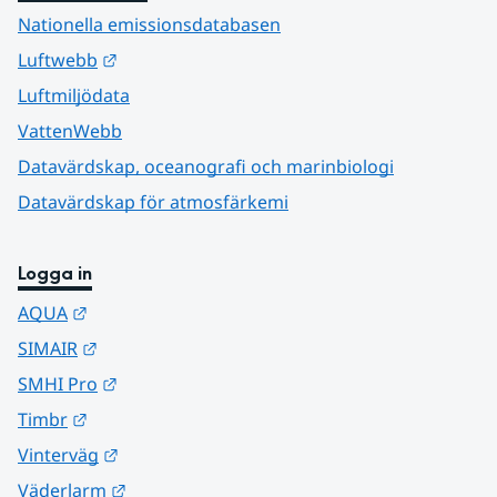
Nationella emissionsdatabasen
Länk till annan webbplats.
Luftwebb
Luftmiljödata
VattenWebb
Datavärdskap, oceanografi och marinbiologi
Datavärdskap för atmosfärkemi
Logga in
Länk till annan webbplats.
AQUA
Länk till annan webbplats.
SIMAIR
Länk till annan webbplats.
SMHI Pro
Länk till annan webbplats.
Timbr
Länk till annan webbplats.
Vinterväg
Länk till annan webbplats.
Väderlarm