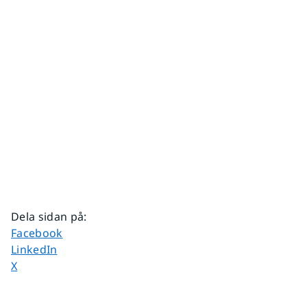
Dela sidan på
:
Dela sidan på
Facebook
Dela sidan på
LinkedIn
Dela sidan på
X