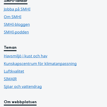
SMHI-länkar
Jobba på SMHI
Om SMHI
SMHI-bloggen
SMHI-podden
Teman
Havsmiljö i kust och hav
Kunskapscentrum för klimatanpassning
Luftkvalitet
SIMAIR
Sjöar och vattendrag
Om webbplatsen