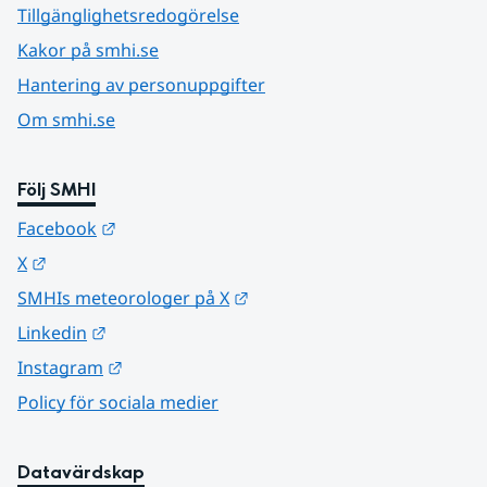
Tillgänglighetsredogörelse
Kakor på smhi.se
Hantering av personuppgifter
Om smhi.se
Följ SMHI
Länk till annan webbplats.
Facebook
Länk till annan webbplats.
X
Länk till annan webbplats.
SMHIs meteorologer på X
Länk till annan webbplats.
Linkedin
Länk till annan webbplats.
Instagram
Policy för sociala medier
Datavärdskap