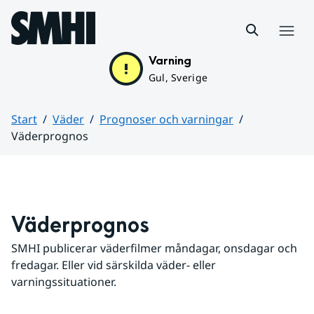
Hoppa till sidans innehåll
Meny
Varning
Gul, Sverige
Start
Väder
Prognoser och varningar
Väderprognos
Huvudinnehåll
Väderprognos
SMHI publicerar väderfilmer måndagar, onsdagar och 
fredagar. Eller vid särskilda väder- eller 
varningssituationer.