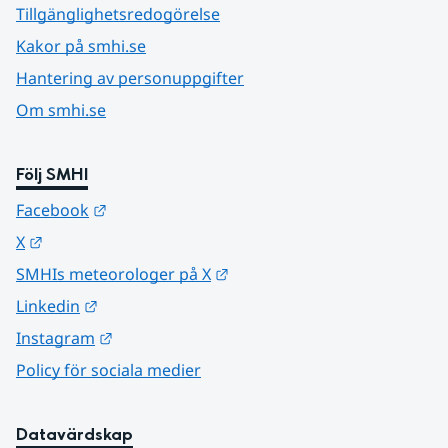
Tillgänglighetsredogörelse
Kakor på smhi.se
Hantering av personuppgifter
Om smhi.se
Följ SMHI
Länk till annan webbplats.
Facebook
Länk till annan webbplats.
X
Länk till annan webbplats.
SMHIs meteorologer på X
Länk till annan webbplats.
Linkedin
Länk till annan webbplats.
Instagram
Policy för sociala medier
Datavärdskap