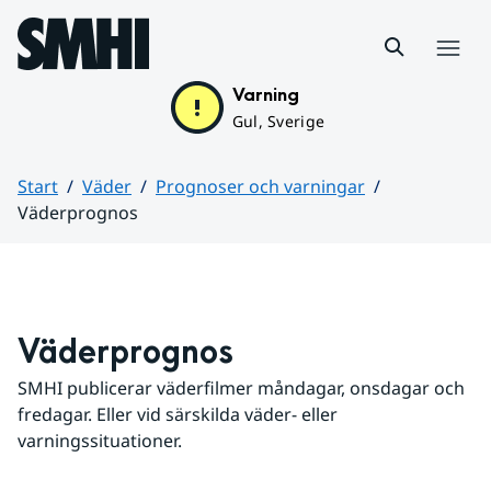
Hoppa till sidans innehåll
Meny
Varning
Gul, Sverige
Start
Väder
Prognoser och varningar
Väderprognos
Huvudinnehåll
Väderprognos
SMHI publicerar väderfilmer måndagar, onsdagar och 
fredagar. Eller vid särskilda väder- eller 
varningssituationer.