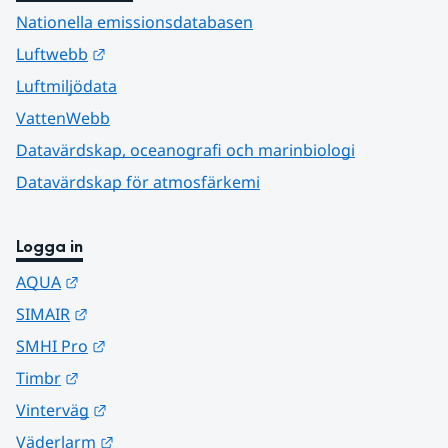
Nationella emissionsdatabasen
Länk till annan webbplats.
Luftwebb
Luftmiljödata
VattenWebb
Datavärdskap, oceanografi och marinbiologi
Datavärdskap för atmosfärkemi
Logga in
Länk till annan webbplats.
AQUA
Länk till annan webbplats.
SIMAIR
Länk till annan webbplats.
SMHI Pro
Länk till annan webbplats.
Timbr
Länk till annan webbplats.
Vinterväg
Länk till annan webbplats.
Väderlarm