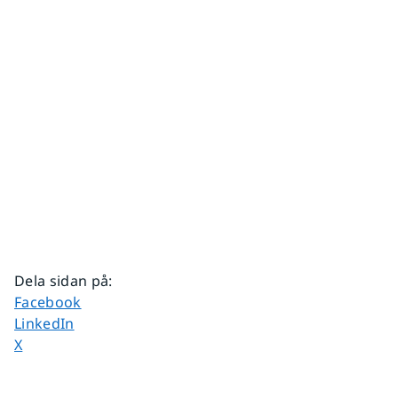
Dela sidan på
:
Dela sidan på
Facebook
Dela sidan på
LinkedIn
Dela sidan på
X