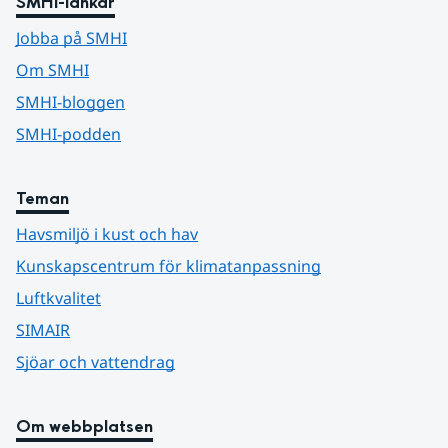
SMHI-länkar
Jobba på SMHI
Om SMHI
SMHI-bloggen
SMHI-podden
Teman
Havsmiljö i kust och hav
Kunskapscentrum för klimatanpassning
Luftkvalitet
SIMAIR
Sjöar och vattendrag
Om webbplatsen