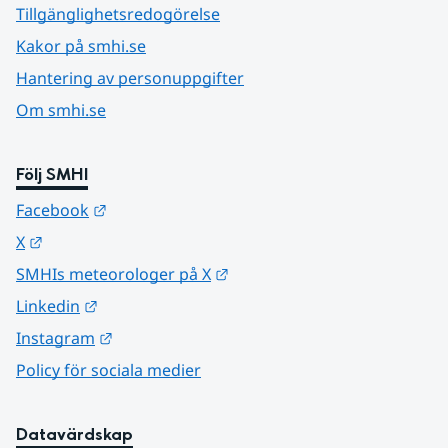
Tillgänglighetsredogörelse
Kakor på smhi.se
Hantering av personuppgifter
Om smhi.se
Följ SMHI
Länk till annan webbplats.
Facebook
Länk till annan webbplats.
X
Länk till annan webbplats.
SMHIs meteorologer på X
Länk till annan webbplats.
Linkedin
Länk till annan webbplats.
Instagram
Policy för sociala medier
Datavärdskap