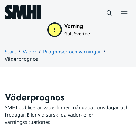
Hoppa till sidans innehåll
Meny
Varning
Gul, Sverige
Start
Väder
Prognoser och varningar
Väderprognos
Huvudinnehåll
Väderprognos
SMHI publicerar väderfilmer måndagar, onsdagar och 
fredagar. Eller vid särskilda väder- eller 
varningssituationer.