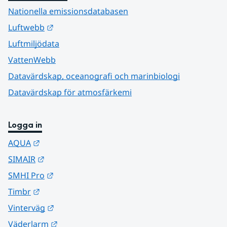
Nationella emissionsdatabasen
Länk till annan webbplats.
Luftwebb
Luftmiljödata
VattenWebb
Datavärdskap, oceanografi och marinbiologi
Datavärdskap för atmosfärkemi
Logga in
Länk till annan webbplats.
AQUA
Länk till annan webbplats.
SIMAIR
Länk till annan webbplats.
SMHI Pro
Länk till annan webbplats.
Timbr
Länk till annan webbplats.
Vinterväg
Länk till annan webbplats.
Väderlarm