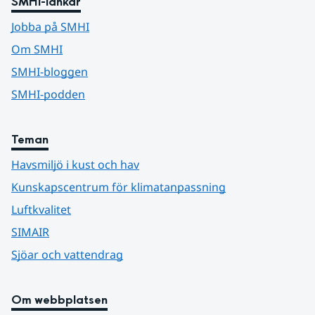
SMHI-länkar
Jobba på SMHI
Om SMHI
SMHI-bloggen
SMHI-podden
Teman
Havsmiljö i kust och hav
Kunskapscentrum för klimatanpassning
Luftkvalitet
SIMAIR
Sjöar och vattendrag
Om webbplatsen