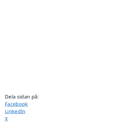
Dela sidan på
:
Dela sidan på
Facebook
Dela sidan på
LinkedIn
Dela sidan på
X