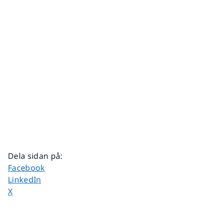
Dela sidan på
:
Dela sidan på
Facebook
Dela sidan på
LinkedIn
Dela sidan på
X