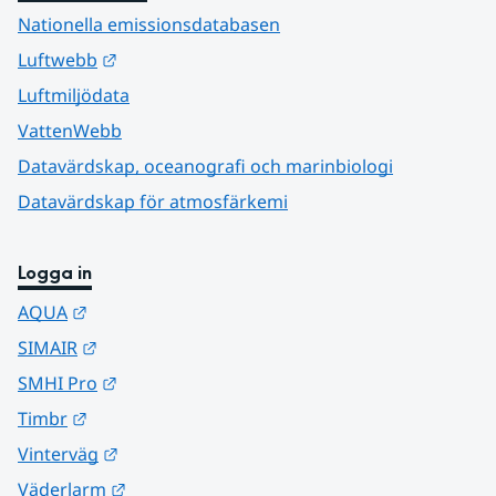
Nationella emissionsdatabasen
Länk till annan webbplats.
Luftwebb
Luftmiljödata
VattenWebb
Datavärdskap, oceanografi och marinbiologi
Datavärdskap för atmosfärkemi
Logga in
Länk till annan webbplats.
AQUA
Länk till annan webbplats.
SIMAIR
Länk till annan webbplats.
SMHI Pro
Länk till annan webbplats.
Timbr
Länk till annan webbplats.
Vinterväg
Länk till annan webbplats.
Väderlarm