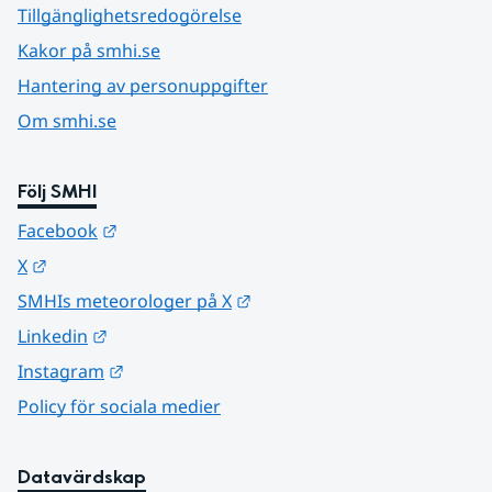
Tillgänglighetsredogörelse
Kakor på smhi.se
Hantering av personuppgifter
Om smhi.se
Följ SMHI
Länk till annan webbplats.
Facebook
Länk till annan webbplats.
X
Länk till annan webbplats.
SMHIs meteorologer på X
Länk till annan webbplats.
Linkedin
Länk till annan webbplats.
Instagram
Policy för sociala medier
Datavärdskap