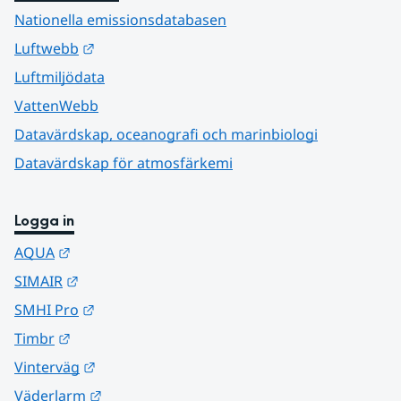
Nationella emissionsdatabasen
Länk till annan webbplats.
Luftwebb
Luftmiljödata
VattenWebb
Datavärdskap, oceanografi och marinbiologi
Datavärdskap för atmosfärkemi
Logga in
Länk till annan webbplats.
AQUA
Länk till annan webbplats.
SIMAIR
Länk till annan webbplats.
SMHI Pro
Länk till annan webbplats.
Timbr
Länk till annan webbplats.
Vinterväg
Länk till annan webbplats.
Väderlarm