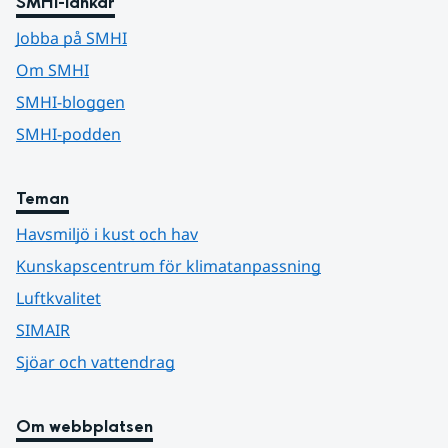
SMHI-länkar
Jobba på SMHI
Om SMHI
SMHI-bloggen
SMHI-podden
Teman
Havsmiljö i kust och hav
Kunskapscentrum för klimatanpassning
Luftkvalitet
SIMAIR
Sjöar och vattendrag
Om webbplatsen