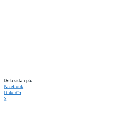
Dela sidan på
:
Dela sidan på
Facebook
Dela sidan på
LinkedIn
Dela sidan på
X