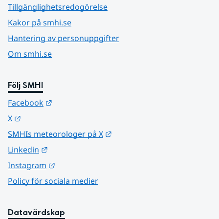
Tillgänglighetsredogörelse
Kakor på smhi.se
Hantering av personuppgifter
Om smhi.se
Följ SMHI
Länk till annan webbplats.
Facebook
Länk till annan webbplats.
X
Länk till annan webbplats.
SMHIs meteorologer på X
Länk till annan webbplats.
Linkedin
Länk till annan webbplats.
Instagram
Policy för sociala medier
Datavärdskap