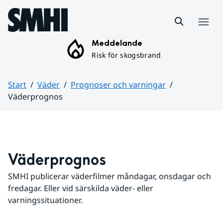
Hoppa till sidans innehåll
Meny
Meddelande
Risk för skogsbrand
Start
Väder
Prognoser och varningar
Väderprognos
Huvudinnehåll
Väderprognos
SMHI publicerar väderfilmer måndagar, onsdagar och 
fredagar. Eller vid särskilda väder- eller 
varningssituationer.