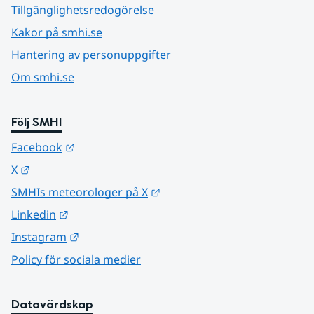
Tillgänglighetsredogörelse
Kakor på smhi.se
Hantering av personuppgifter
Om smhi.se
Följ SMHI
Länk till annan webbplats.
Facebook
Länk till annan webbplats.
X
Länk till annan webbplats.
SMHIs meteorologer på X
Länk till annan webbplats.
Linkedin
Länk till annan webbplats.
Instagram
Policy för sociala medier
Datavärdskap