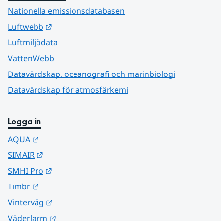
Nationella emissionsdatabasen
Länk till annan webbplats.
Luftwebb
Luftmiljödata
VattenWebb
Datavärdskap, oceanografi och marinbiologi
Datavärdskap för atmosfärkemi
Logga in
Länk till annan webbplats.
AQUA
Länk till annan webbplats.
SIMAIR
Länk till annan webbplats.
SMHI Pro
Länk till annan webbplats.
Timbr
Länk till annan webbplats.
Vinterväg
Länk till annan webbplats.
Väderlarm