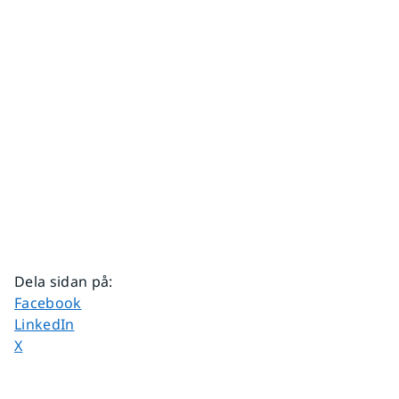
Dela sidan på
:
Dela sidan på
Facebook
Dela sidan på
LinkedIn
Dela sidan på
X