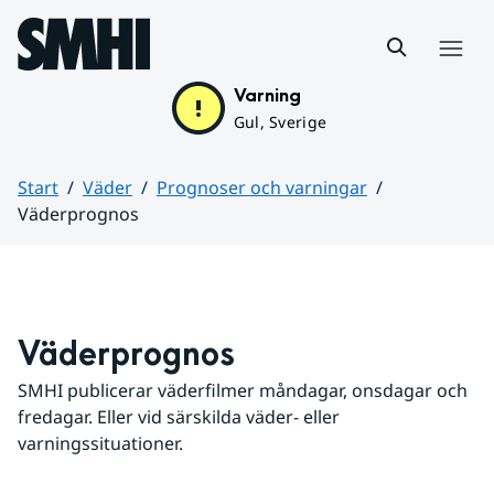
Hoppa till sidans innehåll
Meny
Varning
Gul, Sverige
Start
Väder
Prognoser och varningar
Väderprognos
Huvudinnehåll
Väderprognos
SMHI publicerar väderfilmer måndagar, onsdagar och 
fredagar. Eller vid särskilda väder- eller 
varningssituationer.