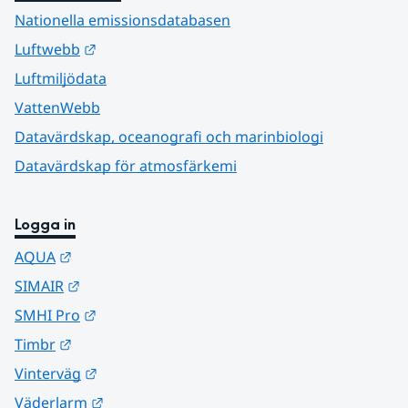
Nationella emissionsdatabasen
Länk till annan webbplats.
Luftwebb
Luftmiljödata
VattenWebb
Datavärdskap, oceanografi och marinbiologi
Datavärdskap för atmosfärkemi
Logga in
Länk till annan webbplats.
AQUA
Länk till annan webbplats.
SIMAIR
Länk till annan webbplats.
SMHI Pro
Länk till annan webbplats.
Timbr
Länk till annan webbplats.
Vinterväg
Länk till annan webbplats.
Väderlarm