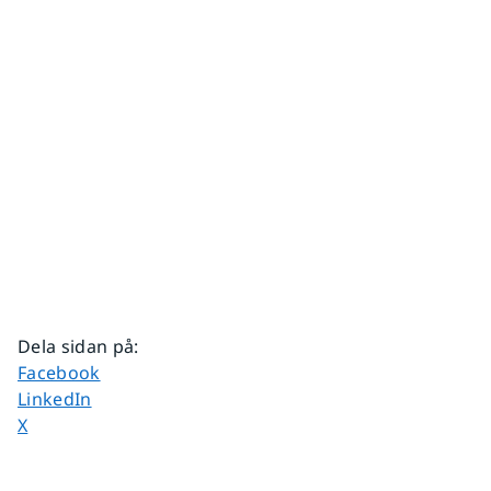
Dela sidan på
:
Dela sidan på
Facebook
Dela sidan på
LinkedIn
Dela sidan på
X