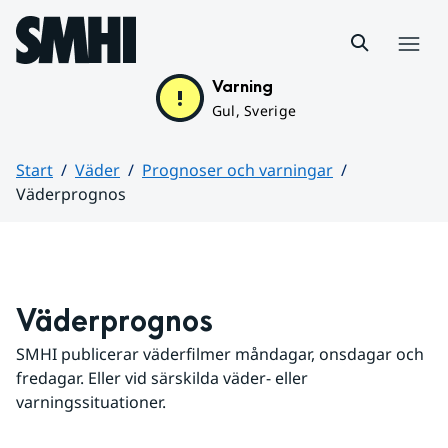
Hoppa till sidans innehåll
Meny
Varning
Gul, Sverige
Start
Väder
Prognoser och varningar
Väderprognos
Huvudinnehåll
Väderprognos
SMHI publicerar väderfilmer måndagar, onsdagar och 
fredagar. Eller vid särskilda väder- eller 
varningssituationer.