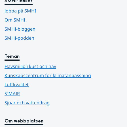
SMHI-länkar
Jobba på SMHI
Om SMHI
SMHI-bloggen
SMHI-podden
Teman
Havsmiljö i kust och hav
Kunskapscentrum för klimatanpassning
Luftkvalitet
SIMAIR
Sjöar och vattendrag
Om webbplatsen