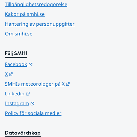
Tillgänglighetsredogörelse
Kakor på smhi.se
Hantering av personuppgifter
Om smhi.se
Följ SMHI
Länk till annan webbplats.
Facebook
Länk till annan webbplats.
X
Länk till annan webbplats.
SMHIs meteorologer på X
Länk till annan webbplats.
Linkedin
Länk till annan webbplats.
Instagram
Policy för sociala medier
Datavärdskap