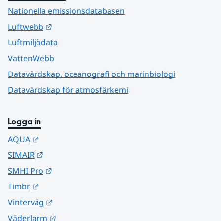
Nationella emissionsdatabasen
Länk till annan webbplats.
Luftwebb
Luftmiljödata
VattenWebb
Datavärdskap, oceanografi och marinbiologi
Datavärdskap för atmosfärkemi
Logga in
Länk till annan webbplats.
AQUA
Länk till annan webbplats.
SIMAIR
Länk till annan webbplats.
SMHI Pro
Länk till annan webbplats.
Timbr
Länk till annan webbplats.
Vinterväg
Länk till annan webbplats.
Väderlarm