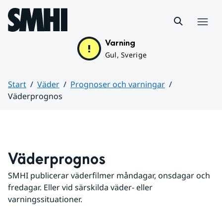
Hoppa till sidans innehåll
Meny
Varning
Gul, Sverige
Start
Väder
Prognoser och varningar
Väderprognos
Huvudinnehåll
Väderprognos
SMHI publicerar väderfilmer måndagar, onsdagar och 
fredagar. Eller vid särskilda väder- eller 
varningssituationer.