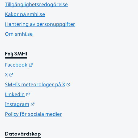
Tillgänglighetsredogörelse
Kakor på smhi.se
Hantering av personuppgifter
Om smhi.se
Följ SMHI
Länk till annan webbplats.
Facebook
Länk till annan webbplats.
X
Länk till annan webbplats.
SMHIs meteorologer på X
Länk till annan webbplats.
Linkedin
Länk till annan webbplats.
Instagram
Policy för sociala medier
Datavärdskap