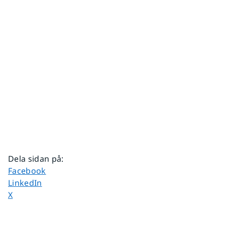
Dela sidan på
:
Dela sidan på
Facebook
Dela sidan på
LinkedIn
Dela sidan på
X