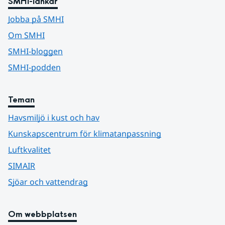
SMHI-länkar
Jobba på SMHI
Om SMHI
SMHI-bloggen
SMHI-podden
Teman
Havsmiljö i kust och hav
Kunskapscentrum för klimatanpassning
Luftkvalitet
SIMAIR
Sjöar och vattendrag
Om webbplatsen