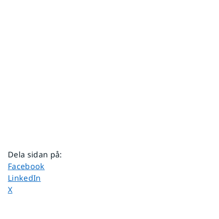
Dela sidan på
:
Dela sidan på
Facebook
Dela sidan på
LinkedIn
Dela sidan på
X