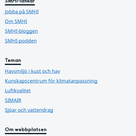
SMHI-länkar
Jobba på SMHI
Om SMHI
SMHI-bloggen
SMHI-podden
Teman
Havsmiljö i kust och hav
Kunskapscentrum för klimatanpassning
Luftkvalitet
SIMAIR
Sjöar och vattendrag
Om webbplatsen