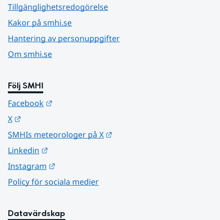
Tillgänglighetsredogörelse
Kakor på smhi.se
Hantering av personuppgifter
Om smhi.se
Följ SMHI
Länk till annan webbplats.
Facebook
Länk till annan webbplats.
X
Länk till annan webbplats.
SMHIs meteorologer på X
Länk till annan webbplats.
Linkedin
Länk till annan webbplats.
Instagram
Policy för sociala medier
Datavärdskap