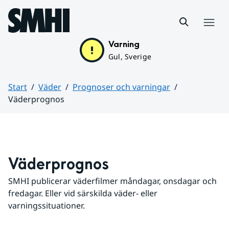
Hoppa till sidans innehåll
Meny
Varning
Gul, Sverige
Start
Väder
Prognoser och varningar
Väderprognos
Huvudinnehåll
Väderprognos
SMHI publicerar väderfilmer måndagar, onsdagar och 
fredagar. Eller vid särskilda väder- eller 
varningssituationer.