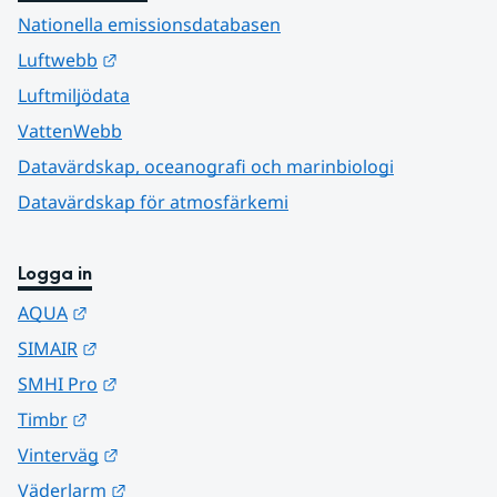
Nationella emissionsdatabasen
Länk till annan webbplats.
Luftwebb
Luftmiljödata
VattenWebb
Datavärdskap, oceanografi och marinbiologi
Datavärdskap för atmosfärkemi
Logga in
Länk till annan webbplats.
AQUA
Länk till annan webbplats.
SIMAIR
Länk till annan webbplats.
SMHI Pro
Länk till annan webbplats.
Timbr
Länk till annan webbplats.
Vinterväg
Länk till annan webbplats.
Väderlarm