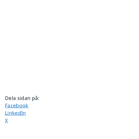
Dela sidan på
:
Dela sidan på
Facebook
Dela sidan på
LinkedIn
Dela sidan på
X