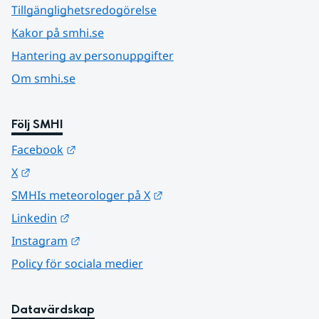
Tillgänglighetsredogörelse
Kakor på smhi.se
Hantering av personuppgifter
Om smhi.se
Följ SMHI
Länk till annan webbplats.
Facebook
Länk till annan webbplats.
X
Länk till annan webbplats.
SMHIs meteorologer på X
Länk till annan webbplats.
Linkedin
Länk till annan webbplats.
Instagram
Policy för sociala medier
Datavärdskap