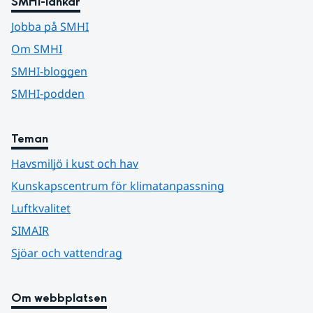
SMHI-länkar
Jobba på SMHI
Om SMHI
SMHI-bloggen
SMHI-podden
Teman
Havsmiljö i kust och hav
Kunskapscentrum för klimatanpassning
Luftkvalitet
SIMAIR
Sjöar och vattendrag
Om webbplatsen