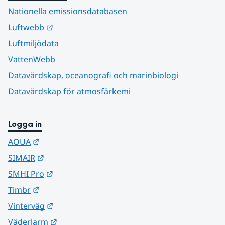
Nationella emissionsdatabasen
Länk till annan webbplats.
Luftwebb
Luftmiljödata
VattenWebb
Datavärdskap, oceanografi och marinbiologi
Datavärdskap för atmosfärkemi
Logga in
Länk till annan webbplats.
AQUA
Länk till annan webbplats.
SIMAIR
Länk till annan webbplats.
SMHI Pro
Länk till annan webbplats.
Timbr
Länk till annan webbplats.
Vinterväg
Länk till annan webbplats.
Väderlarm