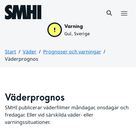
Hoppa till sidans innehåll
Meny
Varning
Gul, Sverige
Start
Väder
Prognoser och varningar
Väderprognos
Huvudinnehåll
Väderprognos
SMHI publicerar väderfilmer måndagar, onsdagar och 
fredagar. Eller vid särskilda väder- eller 
varningssituationer.