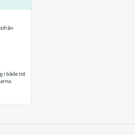
tifrån 
i både tid 
rarna.