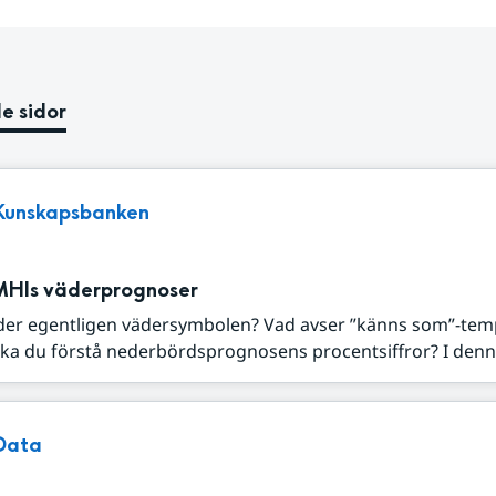
e sidor
Kunskapsbanken
MHIs väderprognoser
der egentligen vädersymbolen? Vad avser ”känns som”-tem
ka du förstå nederbördsprognosens procentsiffror? I denna
Data