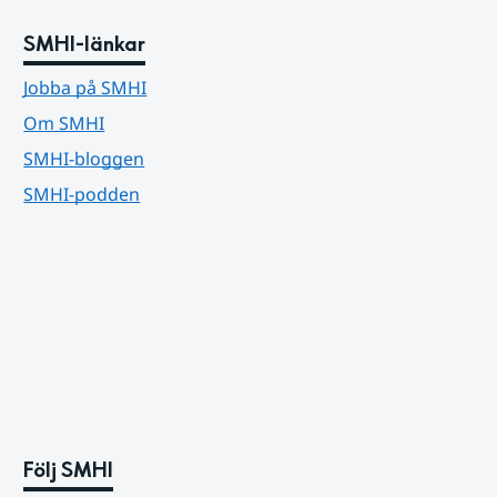
SMHI-länkar
Jobba på SMHI
Om SMHI
SMHI-bloggen
SMHI-podden
Följ SMHI