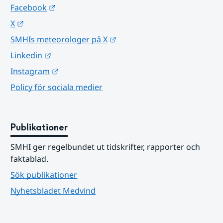
Länk till annan webbplats.
Facebook
Länk till annan webbplats.
X
Länk till annan webbplats.
SMHIs meteorologer på X
Länk till annan webbplats.
Linkedin
Länk till annan webbplats.
Instagram
Policy för sociala medier
Publikationer
SMHI ger regelbundet ut tidskrifter, rapporter och 
faktablad.
Sök publikationer
Nyhetsbladet Medvind