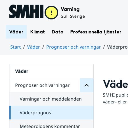
Hoppa till sidans innehåll
Varning
Gul, Sverige
Väder
Klimat
Data
Professionella tjänster
Start
Väder
Prognoser och varningar
Väderpr
varningar
och
Huvudinnehåll
Prognoser
för
Undersidor
Väder
Väde
Prognoser och varningar
SMHI public
Varningar och meddelanden
väder- eller
Väderprognos
Meteorologens kommentar