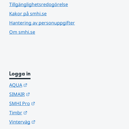
Tillgänglighetsredogörelse
Kakor på smhi.se
Hantering av personuppgifter
Om smhi.se
Logga in
Länk till annan webbplats.
AQUA
Länk till annan webbplats.
SIMAIR
Länk till annan webbplats.
SMHI Pro
Länk till annan webbplats.
Timbr
Länk till annan webbplats.
Vinterväg