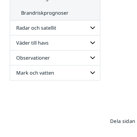
Brandriskprognoser
Radar och satellit
Väder till havs
Undersidor
för
Radar
Observationer
Undersidor
och
för
satellit
Väder
Mark och vatten
Undersidor
till
för
havs
Observationer
Undersidor
för
Mark
och
vatten
Dela sidan