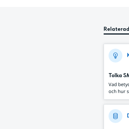
Relaterad
Tolka S
Vad bety
och hur s