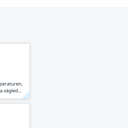
peraturen,
 vägled...