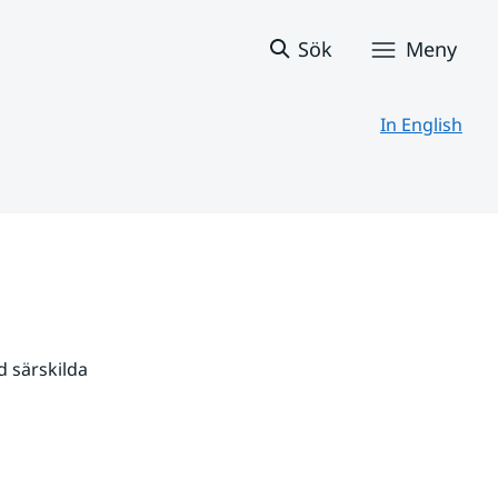
Sök
Meny
In English
 särskilda 