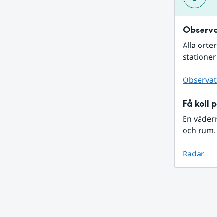
Observa
Alla orte
stationer
Observat
Få koll 
En väder
och rum. 
Radar