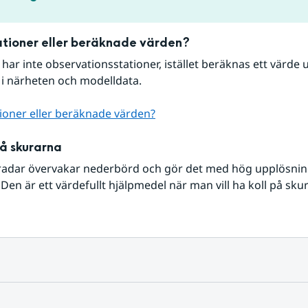
tioner eller beräknade värden?
r har inte observationsstationer, istället beräknas ett värde u
 i närheten och modelldata.
ioner eller beräknade värden?
på skurarna
radar övervakar nederbörd och gör det med hög upplösning 
Den är ett värdefullt hjälpmedel när man vill ha koll på sku