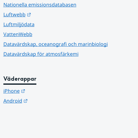
Nationella emissionsdatabasen
Länk till annan webbplats.
Luftwebb
Luftmiljödata
VattenWebb
Datavärdskap, oceanografi och marinbiologi
Datavärdskap för atmosfärkemi
Väderappar
Länk till annan webbplats.
iPhone
Länk till annan webbplats.
Android