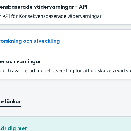
ensbaserade vädervarningar - API
r API för Konsekvensbaserade vädervarningar
Forskning och utveckling
er och varningar
 och avancerad modellutveckling för att du ska veta vad s
e länkar
Lär dig mer