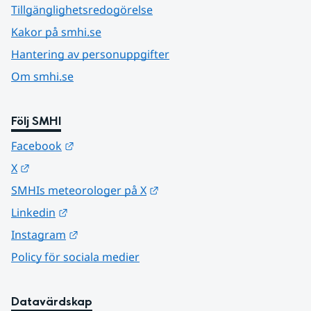
Tillgänglighetsredogörelse
Kakor på smhi.se
Hantering av personuppgifter
Om smhi.se
Följ SMHI
Länk till annan webbplats.
Facebook
Länk till annan webbplats.
X
Länk till annan webbplats.
SMHIs meteorologer på X
Länk till annan webbplats.
Linkedin
Länk till annan webbplats.
Instagram
Policy för sociala medier
Datavärdskap