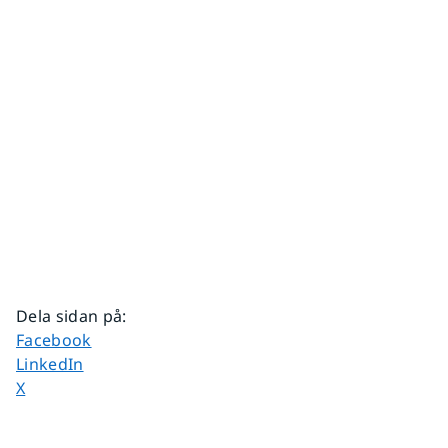
Dela sidan på
:
Dela sidan på
Facebook
Dela sidan på
LinkedIn
Dela sidan på
X