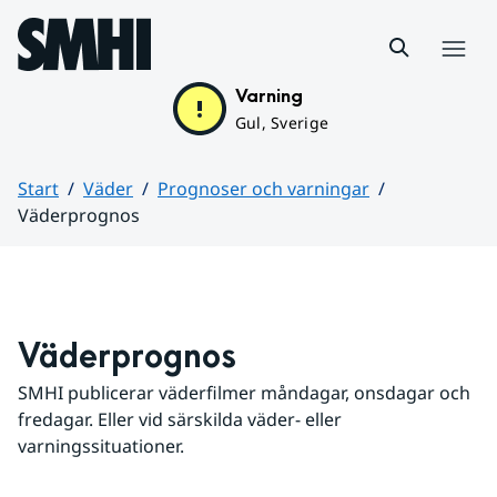
Hoppa till sidans innehåll
Meny
Varning
Gul, Sverige
Start
Väder
Prognoser och varningar
Väderprognos
Huvudinnehåll
Väderprognos
SMHI publicerar väderfilmer måndagar, onsdagar och 
fredagar. Eller vid särskilda väder- eller 
varningssituationer.