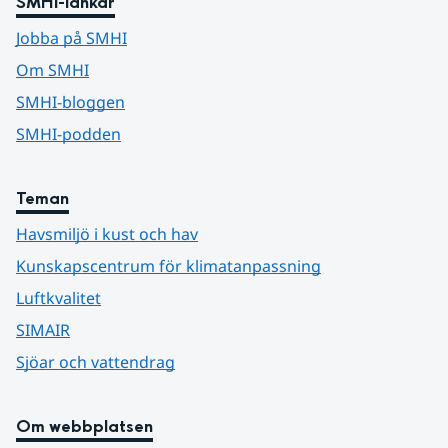
SMHI-länkar
Jobba på SMHI
Om SMHI
SMHI-bloggen
SMHI-podden
Teman
Havsmiljö i kust och hav
Kunskapscentrum för klimatanpassning
Luftkvalitet
SIMAIR
Sjöar och vattendrag
Om webbplatsen