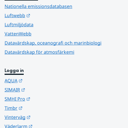
Nationella emissionsdatabasen
Länk till annan webbplats.
Luftwebb
Luftmiljödata
VattenWebb
Datavärdskap, oceanografi och marinbiologi
Datavärdskap för atmosfärkemi
Logga in
Länk till annan webbplats.
AQUA
Länk till annan webbplats.
SIMAIR
Länk till annan webbplats.
SMHI Pro
Länk till annan webbplats.
Timbr
Länk till annan webbplats.
Vinterväg
Länk till annan webbplats.
Väderlarm