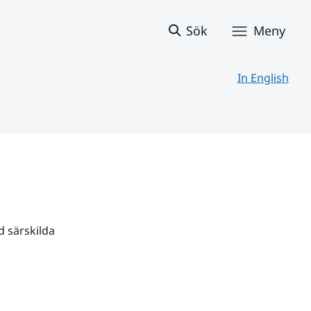
Sök
Meny
In English
 särskilda 