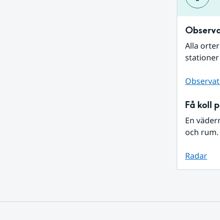
Observa
Alla orte
stationer
Observat
Få koll 
En väder
och rum. 
Radar