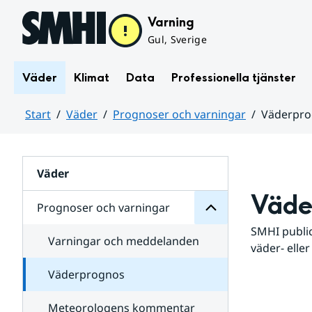
Hoppa till sidans innehåll
Varning
Gul, Sverige
Väder
Klimat
Data
Professionella tjänster
Start
Väder
Prognoser och varningar
Väderpr
varningar
och
Huvudinnehåll
Prognoser
för
Undersidor
Väder
Väde
Prognoser och varningar
SMHI public
Varningar och meddelanden
väder- eller
Väderprognos
Meteorologens kommentar