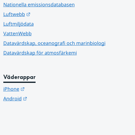
Nationella emissionsdatabasen
Länk till annan webbplats.
Luftwebb
Luftmiljödata
VattenWebb
Datavärdskap, oceanografi och marinbiologi
Datavärdskap för atmosfärkemi
Väderappar
Länk till annan webbplats.
iPhone
Länk till annan webbplats.
Android