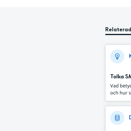
Relaterad
Tolka S
Vad bety
och hur s