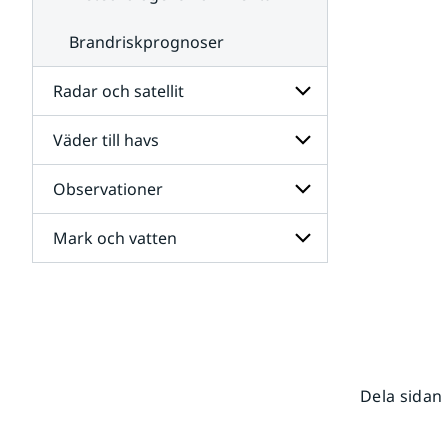
Brandriskprognoser
Radar och satellit
Väder till havs
Undersidor
för
Radar
Observationer
Undersidor
och
för
satellit
Väder
Mark och vatten
Undersidor
till
för
havs
Observationer
Undersidor
för
Mark
och
vatten
Dela sidan