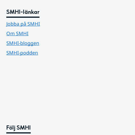
SMHI-länkar
Jobba på SMHI
Om SMHI
SMHI-bloggen
SMHI-podden
Följ SMHI