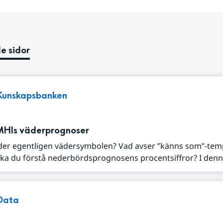
e sidor
Kunskapsbanken
MHIs väderprognoser
der egentligen vädersymbolen? Vad avser ”känns som”-tem
ka du förstå nederbördsprognosens procentsiffror? I denna
Data