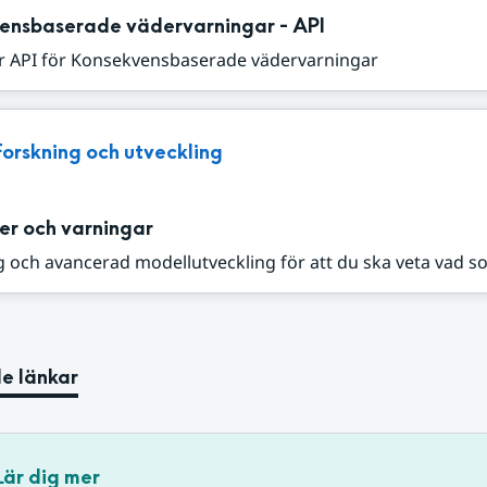
ensbaserade vädervarningar - API
r API för Konsekvensbaserade vädervarningar
Forskning och utveckling
er och varningar
 och avancerad modellutveckling för att du ska veta vad s
e länkar
Lär dig mer