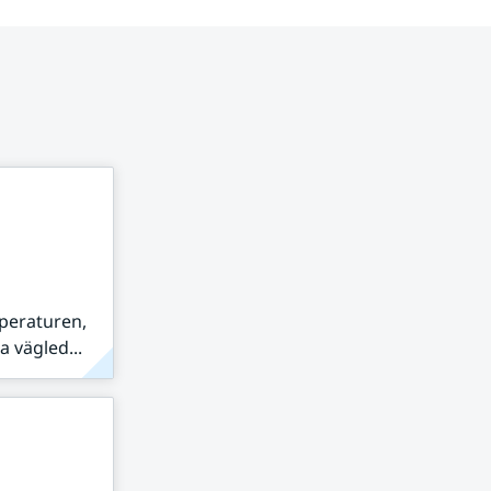
peraturen,
 vägled...