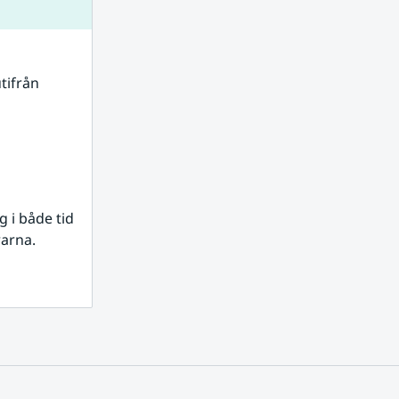
tifrån 
i både tid 
rarna.