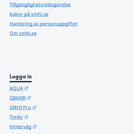
Tillgänglighetsredogörelse
Kakor på smhi.se
Hantering av personuppgifter
Om smhi.se
Logga in
Länk till annan webbplats.
AQUA
Länk till annan webbplats.
SIMAIR
Länk till annan webbplats.
SMHI Pro
Länk till annan webbplats.
Timbr
Länk till annan webbplats.
Vinterväg