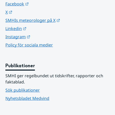
Länk till annan webbplats.
Facebook
Länk till annan webbplats.
X
Länk till annan webbplats.
SMHIs meteorologer på X
Länk till annan webbplats.
Linkedin
Länk till annan webbplats.
Instagram
Policy för sociala medier
Publikationer
SMHI ger regelbundet ut tidskrifter, rapporter och 
faktablad.
Sök publikationer
Nyhetsbladet Medvind