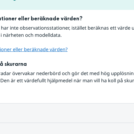
tioner eller beräknade värden?
r har inte observationsstationer, istället beräknas ett värde u
 i närheten och modelldata.
ioner eller beräknade värden?
på skurarna
radar övervakar nederbörd och gör det med hög upplösning 
Den är ett värdefullt hjälpmedel när man vill ha koll på sku