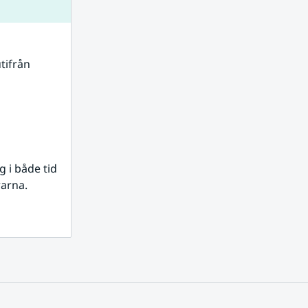
tifrån 
i både tid 
rarna.