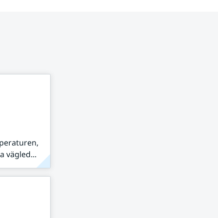
peraturen,
 vägled...