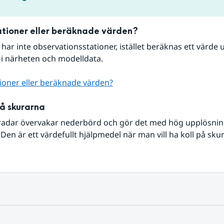
tioner eller beräknade värden?
r har inte observationsstationer, istället beräknas ett värde u
 i närheten och modelldata.
ioner eller beräknade värden?
på skurarna
radar övervakar nederbörd och gör det med hög upplösning 
Den är ett värdefullt hjälpmedel när man vill ha koll på sku