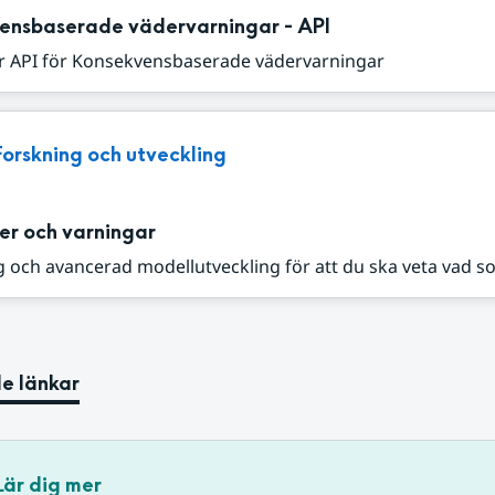
ensbaserade vädervarningar - API
r API för Konsekvensbaserade vädervarningar
Forskning och utveckling
er och varningar
 och avancerad modellutveckling för att du ska veta vad s
e länkar
Lär dig mer