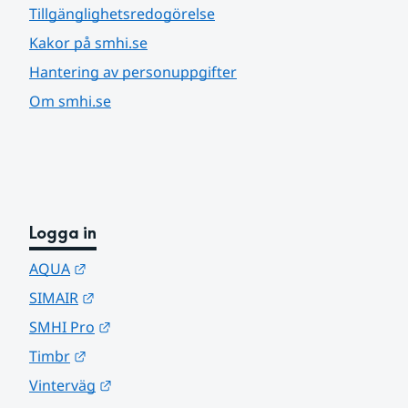
Tillgänglighetsredogörelse
Kakor på smhi.se
Hantering av personuppgifter
Om smhi.se
Logga in
Länk till annan webbplats.
AQUA
Länk till annan webbplats.
SIMAIR
Länk till annan webbplats.
SMHI Pro
Länk till annan webbplats.
Timbr
Länk till annan webbplats.
Vinterväg