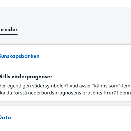
e sidor
Kunskapsbanken
MHIs väderprognoser
der egentligen vädersymbolen? Vad avser ”känns som”-tem
ka du förstå nederbördsprognosens procentsiffror? I denna
Data