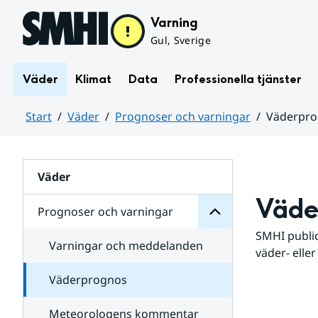
Hoppa till sidans innehåll
Varning
Gul, Sverige
Väder
Klimat
Data
Professionella tjänster
Start
Väder
Prognoser och varningar
Väderpr
varningar
och
Huvudinnehåll
Prognoser
för
Undersidor
Väder
Väde
Prognoser och varningar
SMHI public
Varningar och meddelanden
väder- eller
Väderprognos
Meteorologens kommentar