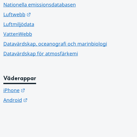
Nationella emissionsdatabasen
Länk till annan webbplats.
Luftwebb
Luftmiljödata
VattenWebb
Datavärdskap, oceanografi och marinbiologi
Datavärdskap för atmosfärkemi
Väderappar
Länk till annan webbplats.
iPhone
Länk till annan webbplats.
Android