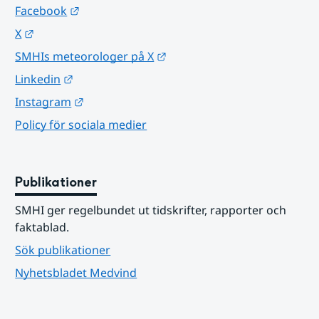
Länk till annan webbplats.
Facebook
Länk till annan webbplats.
X
Länk till annan webbplats.
SMHIs meteorologer på X
Länk till annan webbplats.
Linkedin
Länk till annan webbplats.
Instagram
Policy för sociala medier
Publikationer
SMHI ger regelbundet ut tidskrifter, rapporter och 
faktablad.
Sök publikationer
Nyhetsbladet Medvind