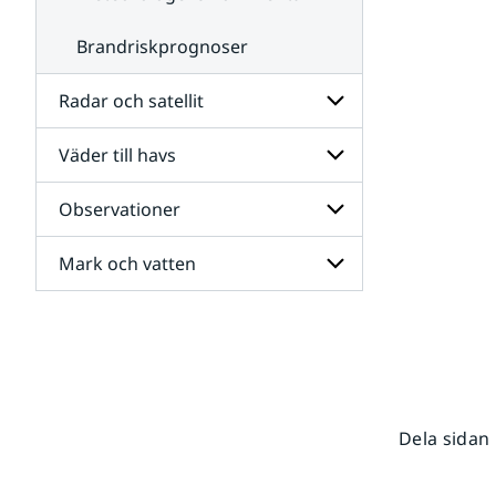
Brandriskprognoser
Radar och satellit
Väder till havs
Undersidor
för
Radar
Observationer
Undersidor
och
för
satellit
Väder
Mark och vatten
Undersidor
till
för
havs
Observationer
Undersidor
för
Mark
och
vatten
Dela sidan