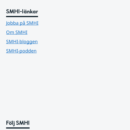
SMHI-länkar
Jobba på SMHI
Om SMHI
SMHI-bloggen
SMHI-podden
Följ SMHI