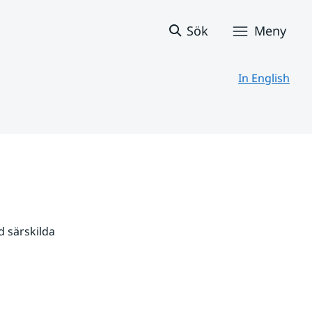
Sök
Meny
In English
 särskilda 