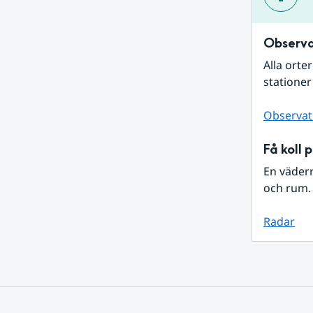
Observa
Alla orte
stationer
Observat
Få koll 
En väder
och rum. 
Radar