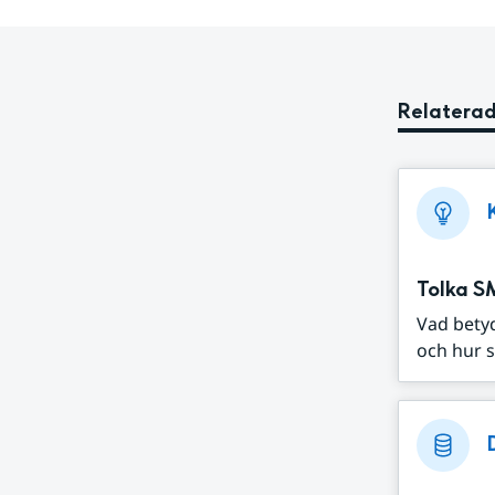
Relaterad
Tolka S
Vad bety
och hur s