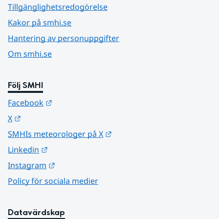
Tillgänglighetsredogörelse
Kakor på smhi.se
Hantering av personuppgifter
Om smhi.se
Följ SMHI
Länk till annan webbplats.
Facebook
Länk till annan webbplats.
X
Länk till annan webbplats.
SMHIs meteorologer på X
Länk till annan webbplats.
Linkedin
Länk till annan webbplats.
Instagram
Policy för sociala medier
Datavärdskap