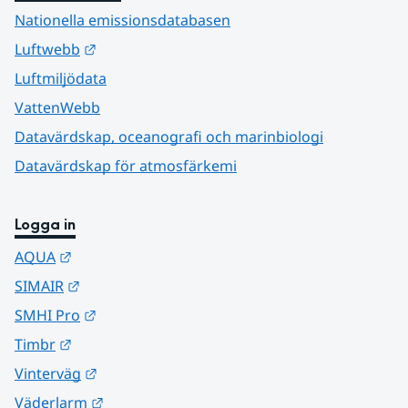
Nationella emissionsdatabasen
Länk till annan webbplats.
Luftwebb
Luftmiljödata
VattenWebb
Datavärdskap, oceanografi och marinbiologi
Datavärdskap för atmosfärkemi
Logga in
Länk till annan webbplats.
AQUA
Länk till annan webbplats.
SIMAIR
Länk till annan webbplats.
SMHI Pro
Länk till annan webbplats.
Timbr
Länk till annan webbplats.
Vinterväg
Länk till annan webbplats.
Väderlarm