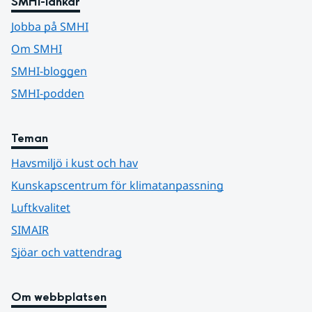
SMHI-länkar
Jobba på SMHI
Om SMHI
SMHI-bloggen
SMHI-podden
Teman
Havsmiljö i kust och hav
Kunskapscentrum för klimatanpassning
Luftkvalitet
SIMAIR
Sjöar och vattendrag
Om webbplatsen