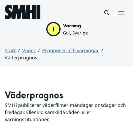
Hoppa till sidans innehåll
Meny
Varning
Gul, Sverige
Start
Väder
Prognoser och varningar
Väderprognos
Huvudinnehåll
Väderprognos
SMHI publicerar väderfilmer måndagar, onsdagar och 
fredagar. Eller vid särskilda väder- eller 
varningssituationer.