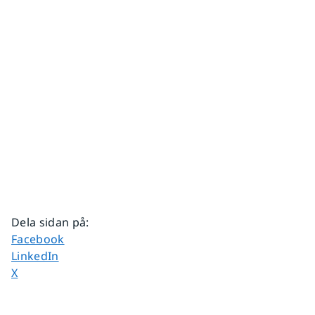
Dela sidan på
:
Dela sidan på
Facebook
Dela sidan på
LinkedIn
Dela sidan på
X