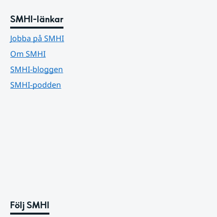
SMHI-länkar
Jobba på SMHI
Om SMHI
SMHI-bloggen
SMHI-podden
Följ SMHI