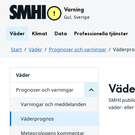
Hoppa till sidans innehåll
Varning
Gul, Sverige
Väder
Klimat
Data
Professionella tjänster
Start
Väder
Prognoser och varningar
Väderpr
varningar
och
Huvudinnehåll
Prognoser
för
Undersidor
Väder
Väde
Prognoser och varningar
SMHI public
Varningar och meddelanden
väder- eller
Väderprognos
Meteorologens kommentar