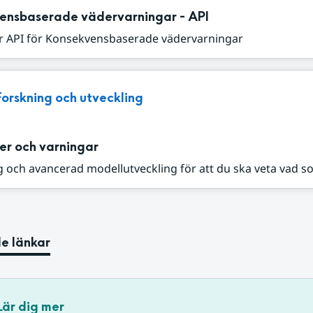
ensbaserade vädervarningar - API
r API för Konsekvensbaserade vädervarningar
Forskning och utveckling
er och varningar
 och avancerad modellutveckling för att du ska veta vad s
e länkar
Lär dig mer