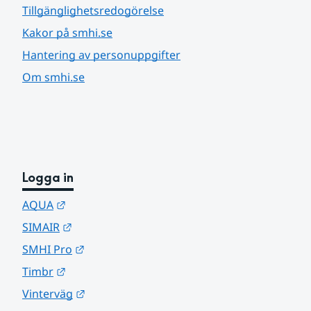
Tillgänglighetsredogörelse
Kakor på smhi.se
Hantering av personuppgifter
Om smhi.se
Logga in
Länk till annan webbplats.
AQUA
Länk till annan webbplats.
SIMAIR
Länk till annan webbplats.
SMHI Pro
Länk till annan webbplats.
Timbr
Länk till annan webbplats.
Vinterväg