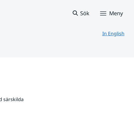
Sök
Meny
In English
 särskilda 