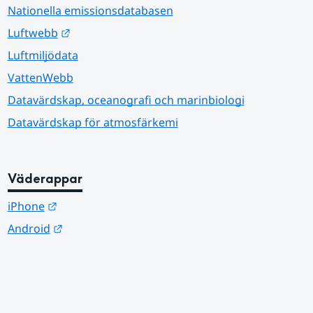
Nationella emissionsdatabasen
Länk till annan webbplats.
Luftwebb
Luftmiljödata
VattenWebb
Datavärdskap, oceanografi och marinbiologi
Datavärdskap för atmosfärkemi
Väderappar
Länk till annan webbplats.
iPhone
Länk till annan webbplats.
Android