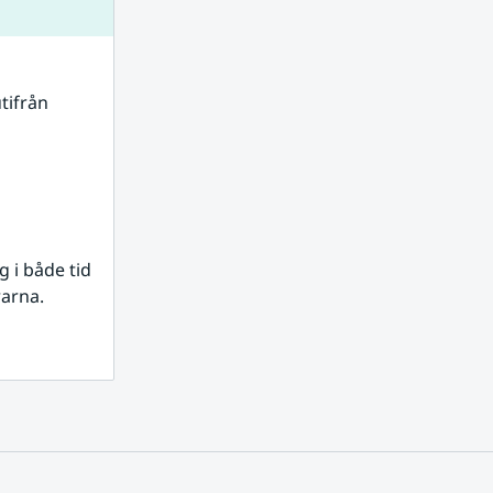
tifrån 
i både tid 
rarna.