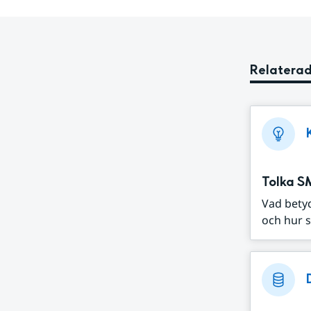
Relaterad
Tolka S
Vad bety
och hur s