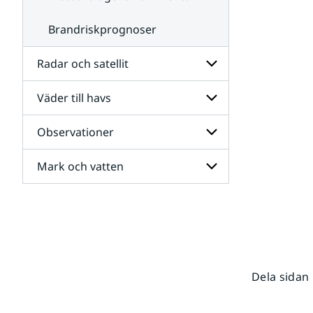
Brandriskprognoser
Radar och satellit
Väder till havs
Undersidor
för
Radar
Observationer
Undersidor
och
för
satellit
Väder
Mark och vatten
Undersidor
till
för
havs
Observationer
Undersidor
för
Mark
och
vatten
Dela sidan