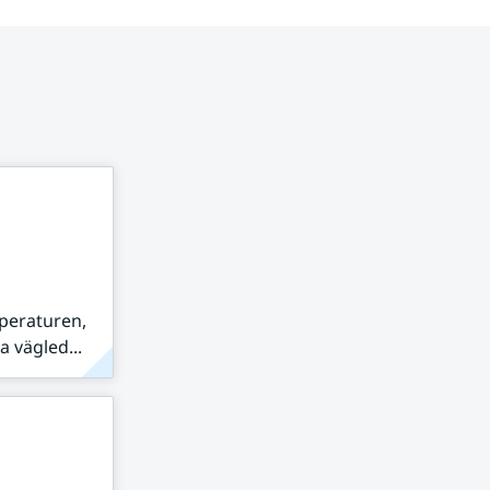
peraturen,
 vägled...