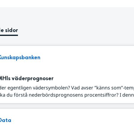
e sidor
Kunskapsbanken
MHIs väderprognoser
der egentligen vädersymbolen? Vad avser ”känns som”-tem
ka du förstå nederbördsprognosens procentsiffror? I denna
Data