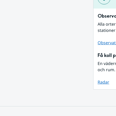
Observa
Alla orte
stationer
Observat
Få koll 
En väder
och rum. 
Radar