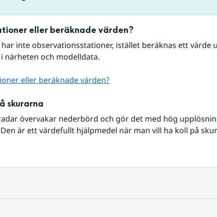
tioner eller beräknade värden?
r har inte observationsstationer, istället beräknas ett värde u
 i närheten och modelldata.
ioner eller beräknade värden?
på skurarna
radar övervakar nederbörd och gör det med hög upplösning 
Den är ett värdefullt hjälpmedel när man vill ha koll på sku