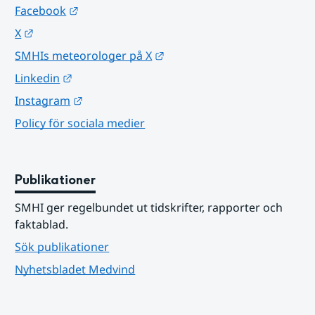
Länk till annan webbplats.
Facebook
Länk till annan webbplats.
X
Länk till annan webbplats.
SMHIs meteorologer på X
Länk till annan webbplats.
Linkedin
Länk till annan webbplats.
Instagram
Policy för sociala medier
Publikationer
SMHI ger regelbundet ut tidskrifter, rapporter och 
faktablad.
Sök publikationer
Nyhetsbladet Medvind