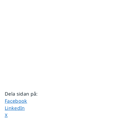
Dela sidan på
:
Dela sidan på
Facebook
Dela sidan på
LinkedIn
Dela sidan på
X