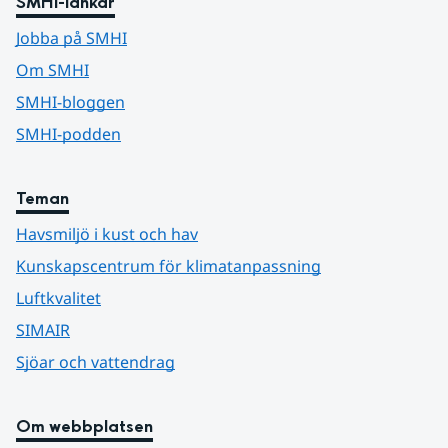
SMHI-länkar
Jobba på SMHI
Om SMHI
SMHI-bloggen
SMHI-podden
Teman
Havsmiljö i kust och hav
Kunskapscentrum för klimatanpassning
Luftkvalitet
SIMAIR
Sjöar och vattendrag
Om webbplatsen