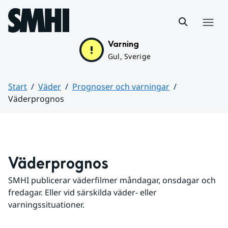
Hoppa till sidans innehåll
Meny
Varning
Gul, Sverige
Start
Väder
Prognoser och varningar
Väderprognos
Huvudinnehåll
Väderprognos
SMHI publicerar väderfilmer måndagar, onsdagar och 
fredagar. Eller vid särskilda väder- eller 
varningssituationer.