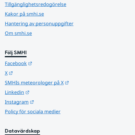
Tillgänglighetsredogörelse
Kakor på smhi.se
Hantering av personuppgifter
Om smhi.se
Följ SMHI
Länk till annan webbplats.
Facebook
Länk till annan webbplats.
X
Länk till annan webbplats.
SMHIs meteorologer på X
Länk till annan webbplats.
Linkedin
Länk till annan webbplats.
Instagram
Policy för sociala medier
Datavärdskap