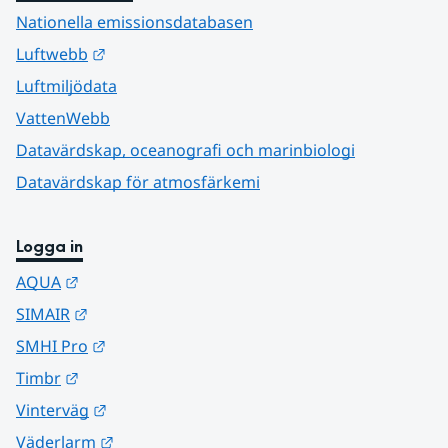
Nationella emissionsdatabasen
Länk till annan webbplats.
Luftwebb
Luftmiljödata
VattenWebb
Datavärdskap, oceanografi och marinbiologi
Datavärdskap för atmosfärkemi
Logga in
Länk till annan webbplats.
AQUA
Länk till annan webbplats.
SIMAIR
Länk till annan webbplats.
SMHI Pro
Länk till annan webbplats.
Timbr
Länk till annan webbplats.
Vinterväg
Länk till annan webbplats.
Väderlarm