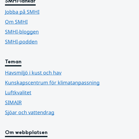
SMHI-länkar
Jobba på SMHI
Om SMHI
SMHI-bloggen
SMHI-podden
Teman
Havsmiljö i kust och hav
Kunskapscentrum för klimatanpassning
Luftkvalitet
SIMAIR
Sjöar och vattendrag
Om webbplatsen