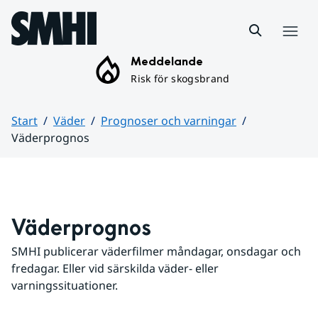
Hoppa till sidans innehåll
Meny
Meddelande
Risk för skogsbrand
Start
Väder
Prognoser och varningar
Väderprognos
Huvudinnehåll
Väderprognos
SMHI publicerar väderfilmer måndagar, onsdagar och 
fredagar. Eller vid särskilda väder- eller 
varningssituationer.