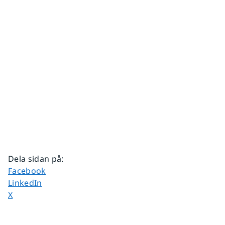
Dela sidan på
:
Dela sidan på
Facebook
Dela sidan på
LinkedIn
Dela sidan på
X