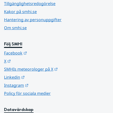
Tillgänglighetsredogörelse
Kakor på smhi.se
Hantering av personuppgifter
Om smhi.se
Följ SMHI
Länk till annan webbplats.
Facebook
Länk till annan webbplats.
X
Länk till annan webbplats.
SMHIs meteorologer på X
Länk till annan webbplats.
Linkedin
Länk till annan webbplats.
Instagram
Policy för sociala medier
Datavärdskap