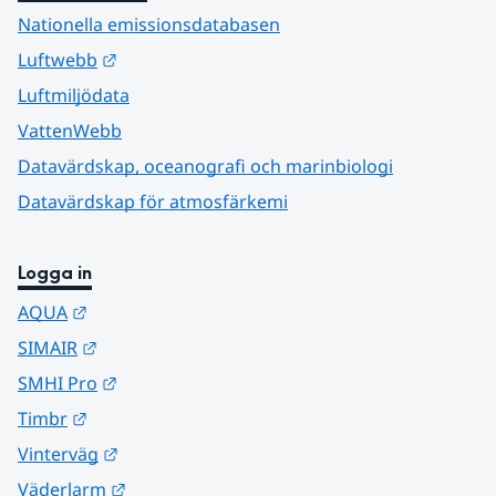
Nationella emissionsdatabasen
Länk till annan webbplats.
Luftwebb
Luftmiljödata
VattenWebb
Datavärdskap, oceanografi och marinbiologi
Datavärdskap för atmosfärkemi
Logga in
Länk till annan webbplats.
AQUA
Länk till annan webbplats.
SIMAIR
Länk till annan webbplats.
SMHI Pro
Länk till annan webbplats.
Timbr
Länk till annan webbplats.
Vinterväg
Länk till annan webbplats.
Väderlarm