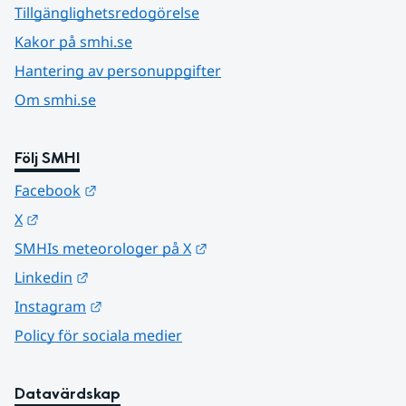
Tillgänglighetsredogörelse
Kakor på smhi.se
Hantering av personuppgifter
Om smhi.se
Följ SMHI
Länk till annan webbplats.
Facebook
Länk till annan webbplats.
X
Länk till annan webbplats.
SMHIs meteorologer på X
Länk till annan webbplats.
Linkedin
Länk till annan webbplats.
Instagram
Policy för sociala medier
Datavärdskap