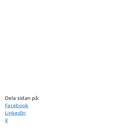
Dela sidan på
:
Dela sidan på
Facebook
Dela sidan på
LinkedIn
Dela sidan på
X