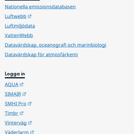
Nationella emissionsdatabasen
Länk till annan webbplats.
Luftwebb
Luftmiljödata
VattenWebb
Datavärdskap, oceanografi och marinbiologi
Datavärdskap för atmosfärkemi
Logga in
Länk till annan webbplats.
AQUA
Länk till annan webbplats.
SIMAIR
Länk till annan webbplats.
SMHI Pro
Länk till annan webbplats.
Timbr
Länk till annan webbplats.
Vinterväg
Länk till annan webbplats.
Väderlarm