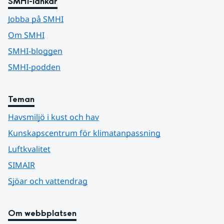
SMHI-länkar
Jobba på SMHI
Om SMHI
SMHI-bloggen
SMHI-podden
Teman
Havsmiljö i kust och hav
Kunskapscentrum för klimatanpassning
Luftkvalitet
SIMAIR
Sjöar och vattendrag
Om webbplatsen