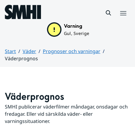
Hoppa till sidans innehåll
Meny
Varning
Gul, Sverige
Start
Väder
Prognoser och varningar
Väderprognos
Huvudinnehåll
Väderprognos
SMHI publicerar väderfilmer måndagar, onsdagar och 
fredagar. Eller vid särskilda väder- eller 
varningssituationer.