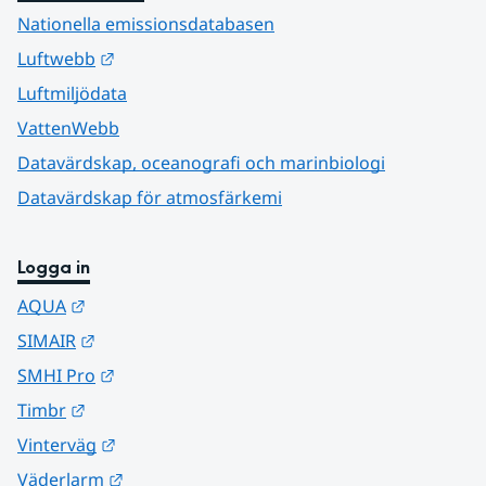
Nationella emissionsdatabasen
Länk till annan webbplats.
Luftwebb
Luftmiljödata
VattenWebb
Datavärdskap, oceanografi och marinbiologi
Datavärdskap för atmosfärkemi
Logga in
Länk till annan webbplats.
AQUA
Länk till annan webbplats.
SIMAIR
Länk till annan webbplats.
SMHI Pro
Länk till annan webbplats.
Timbr
Länk till annan webbplats.
Vinterväg
Länk till annan webbplats.
Väderlarm