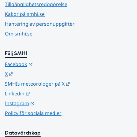
Tillgänglighetsredogörelse
Kakor på smhi.se
Hantering av personuppgifter
Om smhi.se
Följ SMHI
Länk till annan webbplats.
Facebook
Länk till annan webbplats.
X
Länk till annan webbplats.
SMHIs meteorologer på X
Länk till annan webbplats.
Linkedin
Länk till annan webbplats.
Instagram
Policy för sociala medier
Datavärdskap