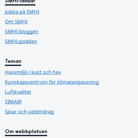
SMHI-länkar
Jobba på SMHI
Om SMHI
SMHI-bloggen
SMHI-podden
Teman
Havsmiljö i kust och hav
Kunskapscentrum för klimatanpassning
Luftkvalitet
SIMAIR
Sjöar och vattendrag
Om webbplatsen