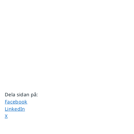
Dela sidan på
:
Dela sidan på
Facebook
Dela sidan på
LinkedIn
Dela sidan på
X