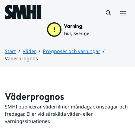
Hoppa till sidans innehåll
Meny
Varning
Gul, Sverige
Start
Väder
Prognoser och varningar
Väderprognos
Huvudinnehåll
Väderprognos
SMHI publicerar väderfilmer måndagar, onsdagar och 
fredagar. Eller vid särskilda väder- eller 
varningssituationer.