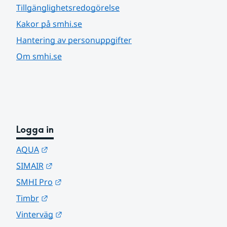
Tillgänglighetsredogörelse
Kakor på smhi.se
Hantering av personuppgifter
Om smhi.se
Logga in
Länk till annan webbplats.
AQUA
Länk till annan webbplats.
SIMAIR
Länk till annan webbplats.
SMHI Pro
Länk till annan webbplats.
Timbr
Länk till annan webbplats.
Vinterväg