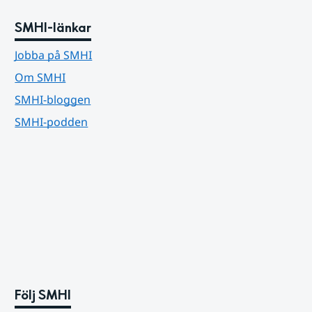
SMHI-länkar
Jobba på SMHI
Om SMHI
SMHI-bloggen
SMHI-podden
Följ SMHI