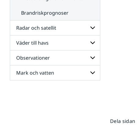
Brandriskprognoser
Radar och satellit
Väder till havs
Undersidor
för
Radar
Observationer
Undersidor
och
för
satellit
Väder
Mark och vatten
Undersidor
till
för
havs
Observationer
Undersidor
för
Mark
och
vatten
Dela sidan