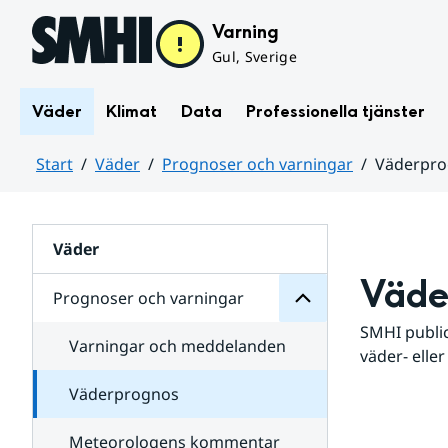
Hoppa till sidans innehåll
Varning
Gul, Sverige
Väder
Klimat
Data
Professionella tjänster
Start
Väder
Prognoser och varningar
Väderpr
varningar
och
Huvudinnehåll
Prognoser
för
Undersidor
Väder
Väde
Prognoser och varningar
SMHI public
Varningar och meddelanden
väder- eller
Väderprognos
Meteorologens kommentar