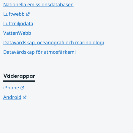
Nationella emissionsdatabasen
Länk till annan webbplats.
Luftwebb
Luftmiljödata
VattenWebb
Datavärdskap, oceanografi och marinbiologi
Datavärdskap för atmosfärkemi
Väderappar
Länk till annan webbplats.
iPhone
Länk till annan webbplats.
Android