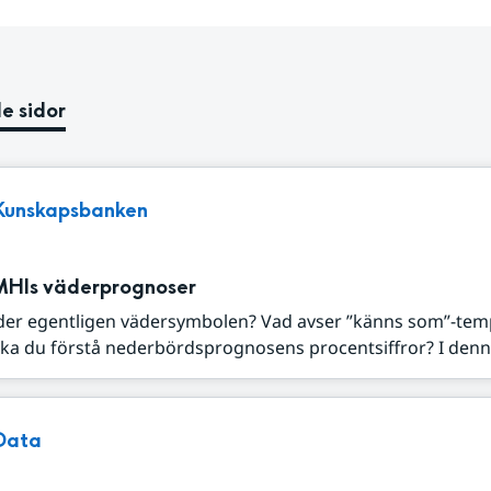
e sidor
Kunskapsbanken
MHIs väderprognoser
der egentligen vädersymbolen? Vad avser ”känns som”-tem
ka du förstå nederbördsprognosens procentsiffror? I denna
Data