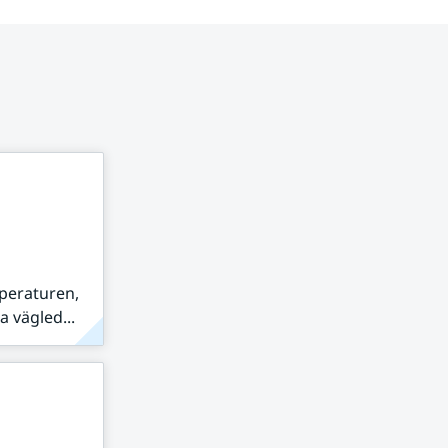
peraturen,
 vägled...