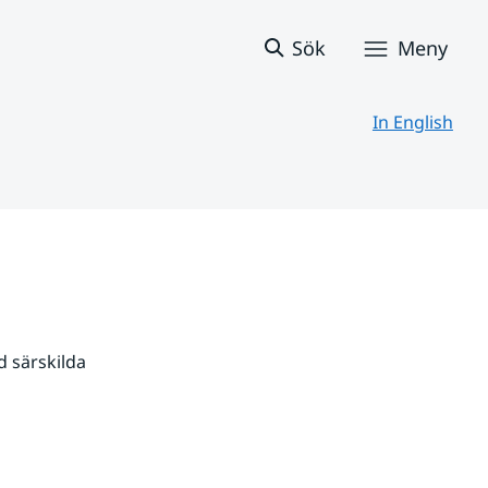
Sök
Meny
In English
 särskilda 