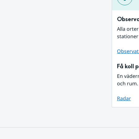
Observa
Alla orte
stationer
Observat
Få koll 
En väder
och rum. 
Radar