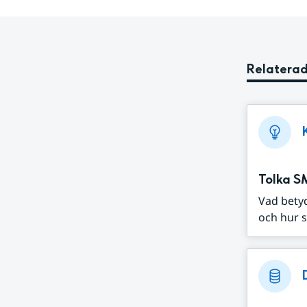
Relaterad
Tolka S
Vad bety
och hur s