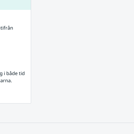
tifrån 
i både tid 
rarna.