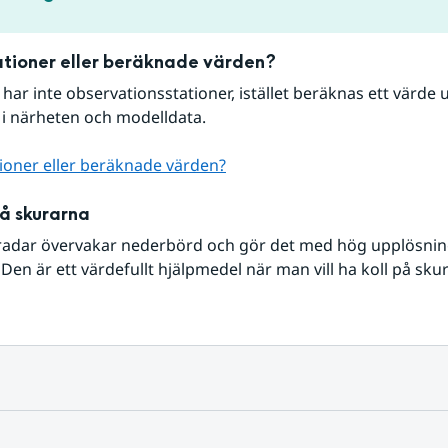
tioner eller beräknade värden?
r har inte observationsstationer, istället beräknas ett värde u
 i närheten och modelldata.
ioner eller beräknade värden?
på skurarna
radar övervakar nederbörd och gör det med hög upplösning 
Den är ett värdefullt hjälpmedel när man vill ha koll på sku