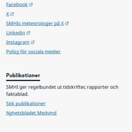
Länk till annan webbplats.
Facebook
Länk till annan webbplats.
X
Länk till annan webbplats.
SMHIs meteorologer på X
Länk till annan webbplats.
Linkedin
Länk till annan webbplats.
Instagram
Policy för sociala medier
Publikationer
SMHI ger regelbundet ut tidskrifter, rapporter och 
faktablad.
Sök publikationer
Nyhetsbladet Medvind