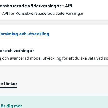
ensbaserade vädervarningar - API
r API för Konsekvensbaserade vädervarningar
Forskning och utveckling
er och varningar
 och avancerad modellutveckling för att du ska veta vad s
e länkar
Lär dig mer