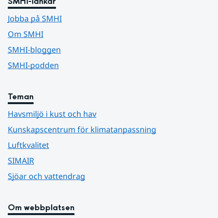
SMHI-länkar
Jobba på SMHI
Om SMHI
SMHI-bloggen
SMHI-podden
Teman
Havsmiljö i kust och hav
Kunskapscentrum för klimatanpassning
Luftkvalitet
SIMAIR
Sjöar och vattendrag
Om webbplatsen