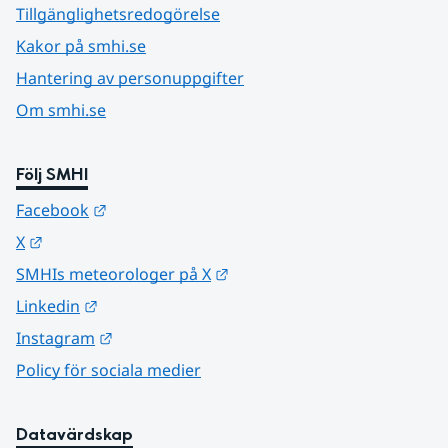
Tillgänglighetsredogörelse
Kakor på smhi.se
Hantering av personuppgifter
Om smhi.se
Följ SMHI
Länk till annan webbplats.
Facebook
Länk till annan webbplats.
X
Länk till annan webbplats.
SMHIs meteorologer på X
Länk till annan webbplats.
Linkedin
Länk till annan webbplats.
Instagram
Policy för sociala medier
Datavärdskap