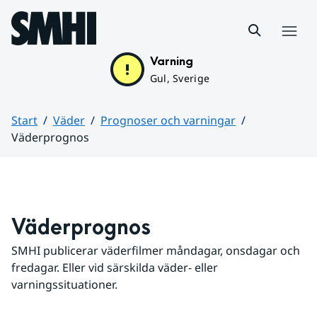
Hoppa till sidans innehåll
Meny
Varning
Gul, Sverige
Start
Väder
Prognoser och varningar
Väderprognos
Huvudinnehåll
Väderprognos
SMHI publicerar väderfilmer måndagar, onsdagar och 
fredagar. Eller vid särskilda väder- eller 
varningssituationer.