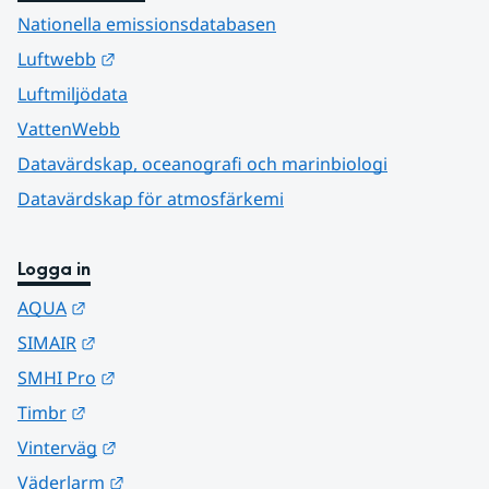
Nationella emissionsdatabasen
Länk till annan webbplats.
Luftwebb
Luftmiljödata
VattenWebb
Datavärdskap, oceanografi och marinbiologi
Datavärdskap för atmosfärkemi
Logga in
Länk till annan webbplats.
AQUA
Länk till annan webbplats.
SIMAIR
Länk till annan webbplats.
SMHI Pro
Länk till annan webbplats.
Timbr
Länk till annan webbplats.
Vinterväg
Länk till annan webbplats.
Väderlarm