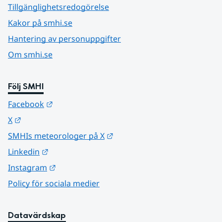
Tillgänglighetsredogörelse
Kakor på smhi.se
Hantering av personuppgifter
Om smhi.se
Följ SMHI
Länk till annan webbplats.
Facebook
Länk till annan webbplats.
X
Länk till annan webbplats.
SMHIs meteorologer på X
Länk till annan webbplats.
Linkedin
Länk till annan webbplats.
Instagram
Policy för sociala medier
Datavärdskap