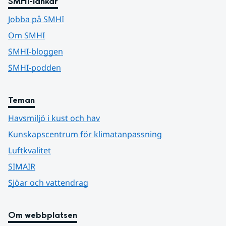
SMHI-länkar
Jobba på SMHI
Om SMHI
SMHI-bloggen
SMHI-podden
Teman
Havsmiljö i kust och hav
Kunskapscentrum för klimatanpassning
Luftkvalitet
SIMAIR
Sjöar och vattendrag
Om webbplatsen