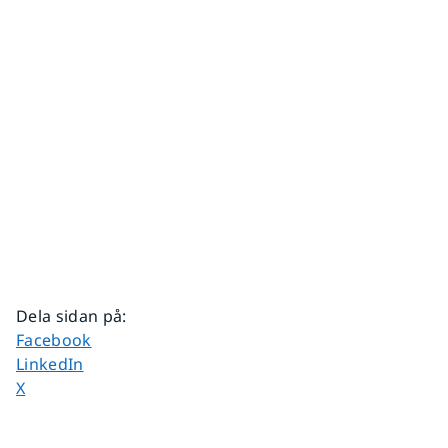
Dela sidan på
:
Dela sidan på
Facebook
Dela sidan på
LinkedIn
Dela sidan på
X