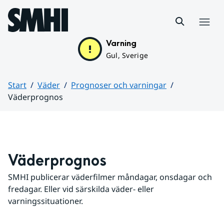
Hoppa till sidans innehåll
Meny
Varning
Gul, Sverige
Start
Väder
Prognoser och varningar
Väderprognos
Huvudinnehåll
Väderprognos
SMHI publicerar väderfilmer måndagar, onsdagar och 
fredagar. Eller vid särskilda väder- eller 
varningssituationer.