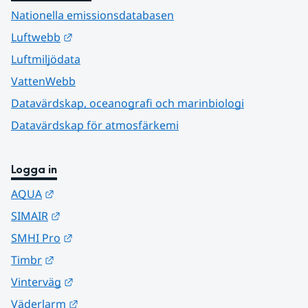
Nationella emissionsdatabasen
Länk till annan webbplats.
Luftwebb
Luftmiljödata
VattenWebb
Datavärdskap, oceanografi och marinbiologi
Datavärdskap för atmosfärkemi
Logga in
Länk till annan webbplats.
AQUA
Länk till annan webbplats.
SIMAIR
Länk till annan webbplats.
SMHI Pro
Länk till annan webbplats.
Timbr
Länk till annan webbplats.
Vinterväg
Länk till annan webbplats.
Väderlarm