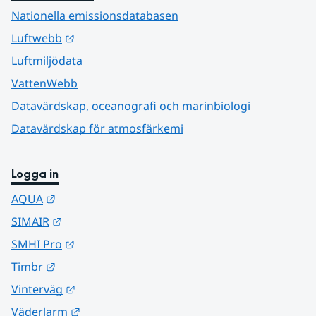
Nationella emissionsdatabasen
Länk till annan webbplats.
Luftwebb
Luftmiljödata
VattenWebb
Datavärdskap, oceanografi och marinbiologi
Datavärdskap för atmosfärkemi
Logga in
Länk till annan webbplats.
AQUA
Länk till annan webbplats.
SIMAIR
Länk till annan webbplats.
SMHI Pro
Länk till annan webbplats.
Timbr
Länk till annan webbplats.
Vinterväg
Länk till annan webbplats.
Väderlarm