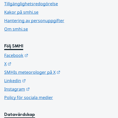
Tillgänglighetsredogörelse
Kakor på smhi.se
Hantering av personuppgifter
Om smhi.se
Följ SMHI
Länk till annan webbplats.
Facebook
Länk till annan webbplats.
X
Länk till annan webbplats.
SMHIs meteorologer på X
Länk till annan webbplats.
Linkedin
Länk till annan webbplats.
Instagram
Policy för sociala medier
Datavärdskap