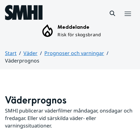
Hoppa till sidans innehåll
Meny
Meddelande
Risk för skogsbrand
Start
Väder
Prognoser och varningar
Väderprognos
Huvudinnehåll
Väderprognos
SMHI publicerar väderfilmer måndagar, onsdagar och 
fredagar. Eller vid särskilda väder- eller 
varningssituationer.