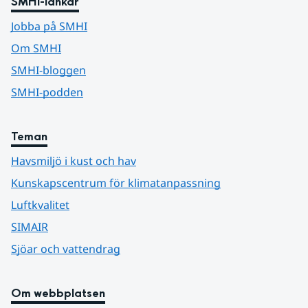
SMHI-länkar
Jobba på SMHI
Om SMHI
SMHI-bloggen
SMHI-podden
Teman
Havsmiljö i kust och hav
Kunskapscentrum för klimatanpassning
Luftkvalitet
SIMAIR
Sjöar och vattendrag
Om webbplatsen