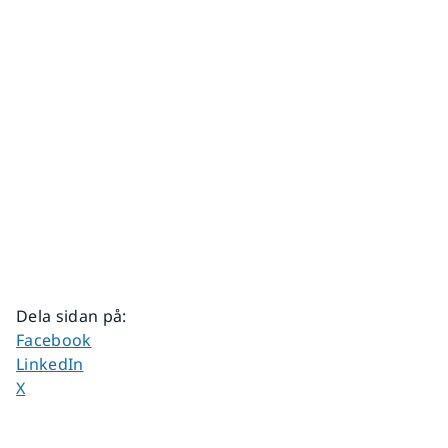
Dela sidan på
:
Dela sidan på
Facebook
Dela sidan på
LinkedIn
Dela sidan på
X