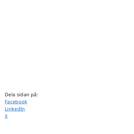
Dela sidan på
:
Dela sidan på
Facebook
Dela sidan på
LinkedIn
Dela sidan på
X