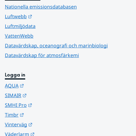
Nationella emissionsdatabasen
Länk till annan webbplats.
Luftwebb
Luftmiljödata
VattenWebb
Datavärdskap, oceanografi och marinbiologi
Datavärdskap för atmosfärkemi
Logga in
Länk till annan webbplats.
AQUA
Länk till annan webbplats.
SIMAIR
Länk till annan webbplats.
SMHI Pro
Länk till annan webbplats.
Timbr
Länk till annan webbplats.
Vinterväg
Länk till annan webbplats.
Väderlarm