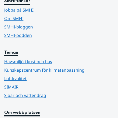
SMHI-länkar
Jobba på SMHI
Om SMHI
SMHI-bloggen
SMHI-podden
Teman
Havsmiljö i kust och hav
Kunskapscentrum för klimatanpassning
Luftkvalitet
SIMAIR
Sjöar och vattendrag
Om webbplatsen