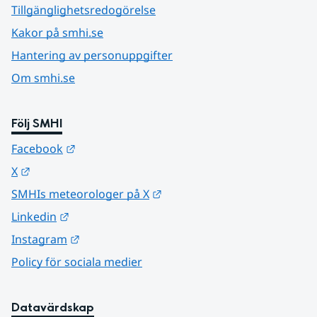
Tillgänglighetsredogörelse
Kakor på smhi.se
Hantering av personuppgifter
Om smhi.se
Följ SMHI
Länk till annan webbplats.
Facebook
Länk till annan webbplats.
X
Länk till annan webbplats.
SMHIs meteorologer på X
Länk till annan webbplats.
Linkedin
Länk till annan webbplats.
Instagram
Policy för sociala medier
Datavärdskap