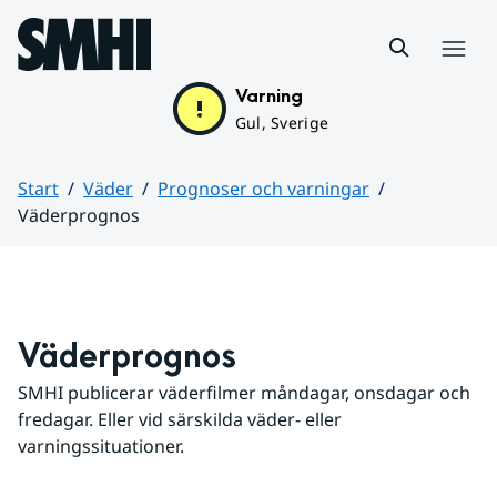
Hoppa till sidans innehåll
Meny
Varning
Gul, Sverige
Start
Väder
Prognoser och varningar
Väderprognos
Huvudinnehåll
Väderprognos
SMHI publicerar väderfilmer måndagar, onsdagar och 
fredagar. Eller vid särskilda väder- eller 
varningssituationer.