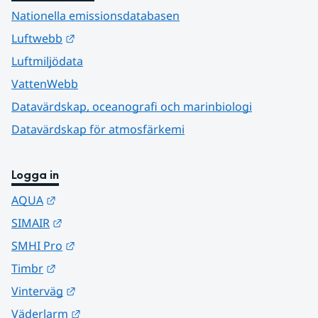
Nationella emissionsdatabasen
Länk till annan webbplats.
Luftwebb
Luftmiljödata
VattenWebb
Datavärdskap, oceanografi och marinbiologi
Datavärdskap för atmosfärkemi
Logga in
Länk till annan webbplats.
AQUA
Länk till annan webbplats.
SIMAIR
Länk till annan webbplats.
SMHI Pro
Länk till annan webbplats.
Timbr
Länk till annan webbplats.
Vinterväg
Länk till annan webbplats.
Väderlarm