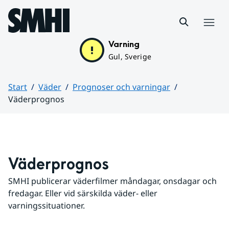
Hoppa till sidans innehåll
Meny
Varning
Gul, Sverige
Start
Väder
Prognoser och varningar
Väderprognos
Huvudinnehåll
Väderprognos
SMHI publicerar väderfilmer måndagar, onsdagar och 
fredagar. Eller vid särskilda väder- eller 
varningssituationer.