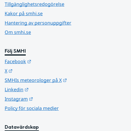
Tillgänglighetsredogörelse
Kakor på smhi.se
Hantering av personuppgifter
Om smhi.se
Följ SMHI
Länk till annan webbplats.
Facebook
Länk till annan webbplats.
X
Länk till annan webbplats.
SMHIs meteorologer på X
Länk till annan webbplats.
Linkedin
Länk till annan webbplats.
Instagram
Policy för sociala medier
Datavärdskap