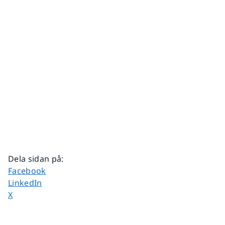
Dela sidan på
:
Dela sidan på
Facebook
Dela sidan på
LinkedIn
Dela sidan på
X