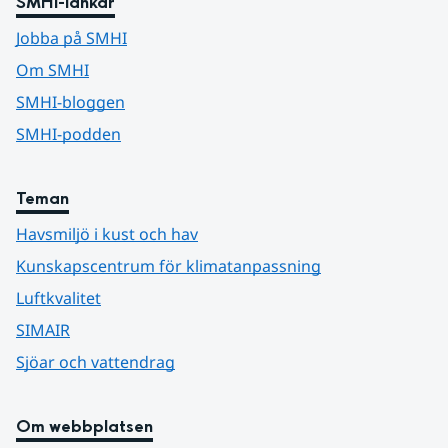
SMHI-länkar
Jobba på SMHI
Om SMHI
SMHI-bloggen
SMHI-podden
Teman
Havsmiljö i kust och hav
Kunskapscentrum för klimatanpassning
Luftkvalitet
SIMAIR
Sjöar och vattendrag
Om webbplatsen