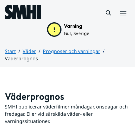
Hoppa till sidans innehåll
Meny
Varning
Gul, Sverige
Start
Väder
Prognoser och varningar
Väderprognos
Huvudinnehåll
Väderprognos
SMHI publicerar väderfilmer måndagar, onsdagar och 
fredagar. Eller vid särskilda väder- eller 
varningssituationer.