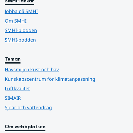
SMHI-länkar
Jobba på SMHI
Om SMHI
SMHI-bloggen
SMHI-podden
Teman
Havsmiljö i kust och hav
Kunskapscentrum för klimatanpassning
Luftkvalitet
SIMAIR
Sjöar och vattendrag
Om webbplatsen