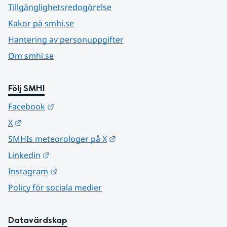
Tillgänglighetsredogörelse
Kakor på smhi.se
Hantering av personuppgifter
Om smhi.se
Följ SMHI
Länk till annan webbplats.
Facebook
Länk till annan webbplats.
X
Länk till annan webbplats.
SMHIs meteorologer på X
Länk till annan webbplats.
Linkedin
Länk till annan webbplats.
Instagram
Policy för sociala medier
Datavärdskap