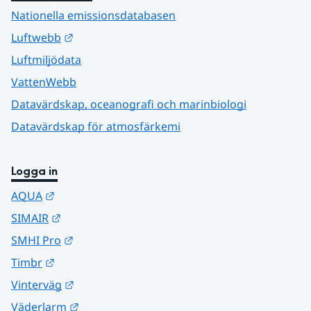
Nationella emissionsdatabasen
Länk till annan webbplats.
Luftwebb
Luftmiljödata
VattenWebb
Datavärdskap, oceanografi och marinbiologi
Datavärdskap för atmosfärkemi
Logga in
Länk till annan webbplats.
AQUA
Länk till annan webbplats.
SIMAIR
Länk till annan webbplats.
SMHI Pro
Länk till annan webbplats.
Timbr
Länk till annan webbplats.
Vinterväg
Länk till annan webbplats.
Väderlarm