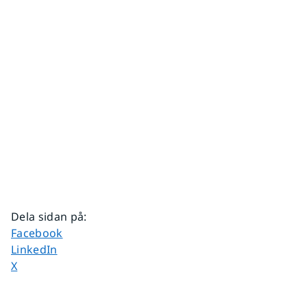
Dela sidan på
:
Dela sidan på
Facebook
Dela sidan på
LinkedIn
Dela sidan på
X