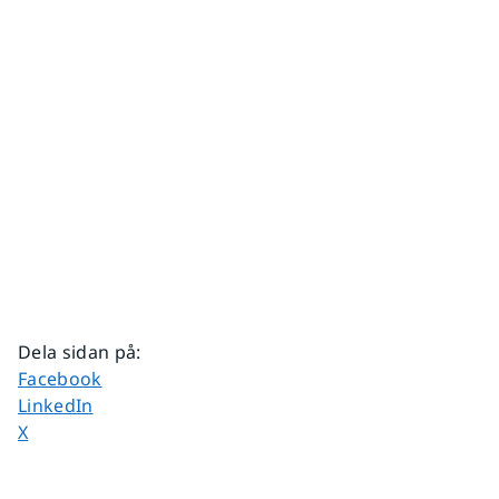
Dela sidan på
:
Dela sidan på
Facebook
Dela sidan på
LinkedIn
Dela sidan på
X