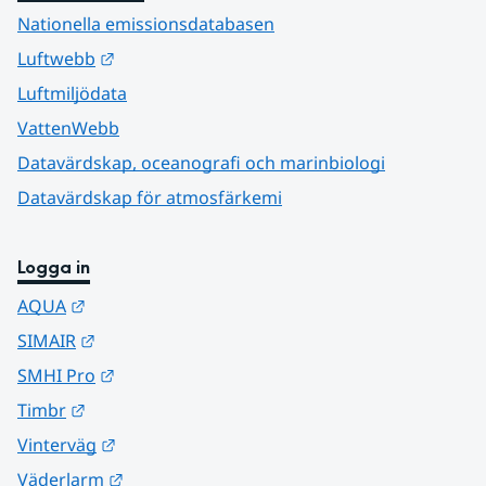
Nationella emissionsdatabasen
Länk till annan webbplats.
Luftwebb
Luftmiljödata
VattenWebb
Datavärdskap, oceanografi och marinbiologi
Datavärdskap för atmosfärkemi
Logga in
Länk till annan webbplats.
AQUA
Länk till annan webbplats.
SIMAIR
Länk till annan webbplats.
SMHI Pro
Länk till annan webbplats.
Timbr
Länk till annan webbplats.
Vinterväg
Länk till annan webbplats.
Väderlarm