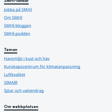
SMHI-länkar
Jobba på SMHI
Om SMHI
SMHI-bloggen
SMHI-podden
Teman
Havsmiljö i kust och hav
Kunskapscentrum för klimatanpassning
Luftkvalitet
SIMAIR
Sjöar och vattendrag
Om webbplatsen