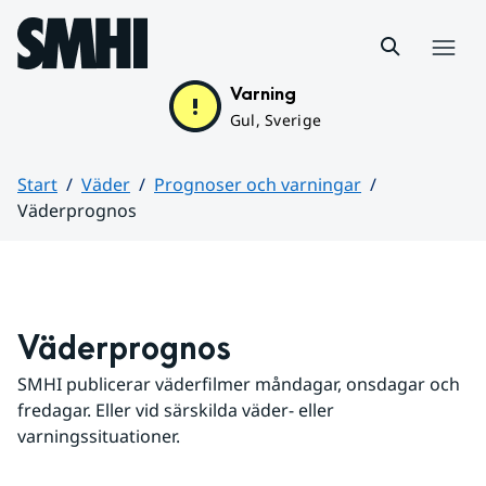
Hoppa till sidans innehåll
Meny
Varning
Gul, Sverige
Start
Väder
Prognoser och varningar
Väderprognos
Huvudinnehåll
Väderprognos
SMHI publicerar väderfilmer måndagar, onsdagar och 
fredagar. Eller vid särskilda väder- eller 
varningssituationer.