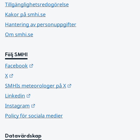
Tillgänglighetsredogörelse
Kakor på smhi.se
Hantering av personuppgifter
Om smhi.se
Följ SMHI
Länk till annan webbplats.
Facebook
Länk till annan webbplats.
X
Länk till annan webbplats.
SMHIs meteorologer på X
Länk till annan webbplats.
Linkedin
Länk till annan webbplats.
Instagram
Policy för sociala medier
Datavärdskap