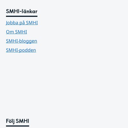
SMHI-länkar
Jobba på SMHI
Om SMHI
SMHI-bloggen
SMHI-podden
Följ SMHI