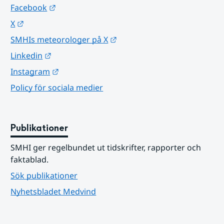
Länk till annan webbplats.
Facebook
Länk till annan webbplats.
X
Länk till annan webbplats.
SMHIs meteorologer på X
Länk till annan webbplats.
Linkedin
Länk till annan webbplats.
Instagram
Policy för sociala medier
Publikationer
SMHI ger regelbundet ut tidskrifter, rapporter och 
faktablad.
Sök publikationer
Nyhetsbladet Medvind