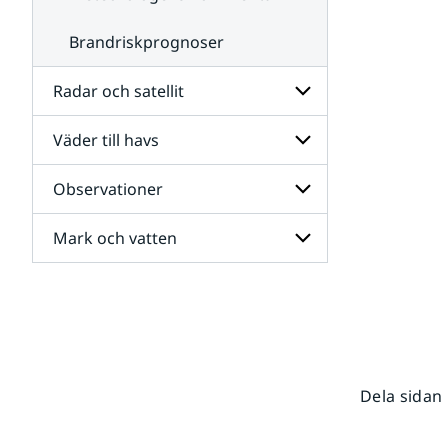
Brandriskprognoser
Radar och satellit
Väder till havs
Undersidor
för
Radar
Observationer
Undersidor
och
för
satellit
Väder
Mark och vatten
Undersidor
till
för
havs
Observationer
Undersidor
för
Mark
och
vatten
Dela sidan