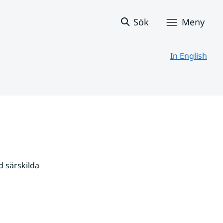
Sök
Meny
In English
 särskilda 