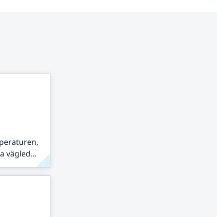
peraturen,
 vägled...