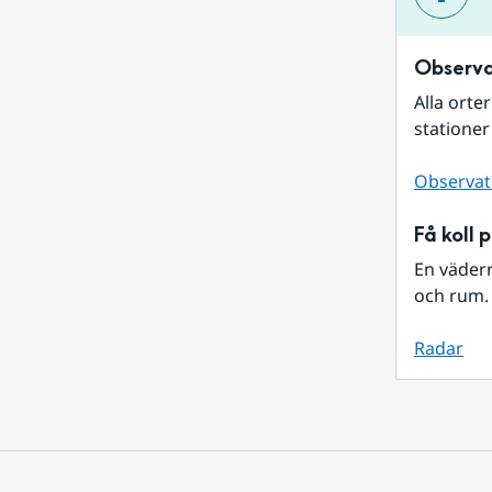
Observa
Alla orte
stationer
Observat
Få koll 
En väder
och rum. 
Radar