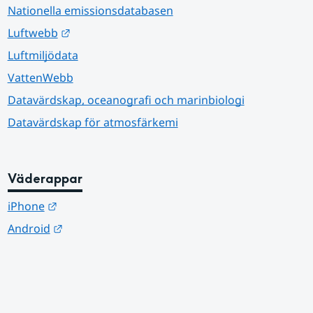
Nationella emissionsdatabasen
Länk till annan webbplats.
Luftwebb
Luftmiljödata
VattenWebb
Datavärdskap, oceanografi och marinbiologi
Datavärdskap för atmosfärkemi
Väderappar
Länk till annan webbplats.
iPhone
Länk till annan webbplats.
Android