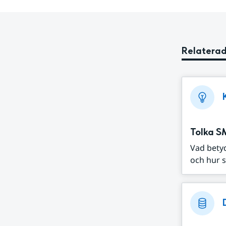
Relaterad
Tolka S
Vad bety
och hur s