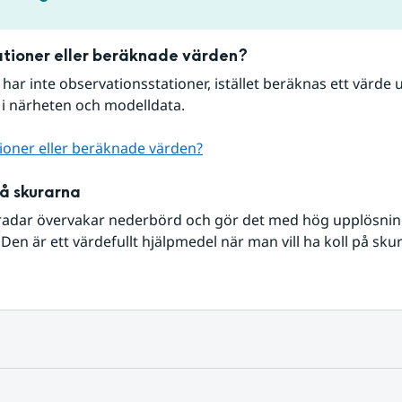
tioner eller beräknade värden?
r har inte observationsstationer, istället beräknas ett värde u
 i närheten och modelldata.
ioner eller beräknade värden?
på skurarna
radar övervakar nederbörd och gör det med hög upplösning 
Den är ett värdefullt hjälpmedel när man vill ha koll på sku