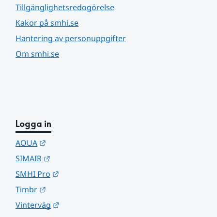
Tillgänglighetsredogörelse
Kakor på smhi.se
Hantering av personuppgifter
Om smhi.se
Logga in
Länk till annan webbplats.
AQUA
Länk till annan webbplats.
SIMAIR
Länk till annan webbplats.
SMHI Pro
Länk till annan webbplats.
Timbr
Länk till annan webbplats.
Vinterväg