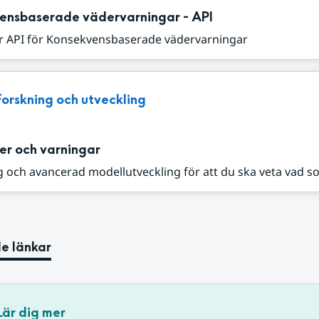
ensbaserade vädervarningar - API
r API för Konsekvensbaserade vädervarningar
Forskning och utveckling
er och varningar
 och avancerad modellutveckling för att du ska veta vad s
e länkar
Lär dig mer