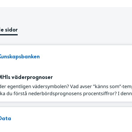
e sidor
Kunskapsbanken
MHIs väderprognoser
der egentligen vädersymbolen? Vad avser ”känns som”-tem
ka du förstå nederbördsprognosens procentsiffror? I denna
Data