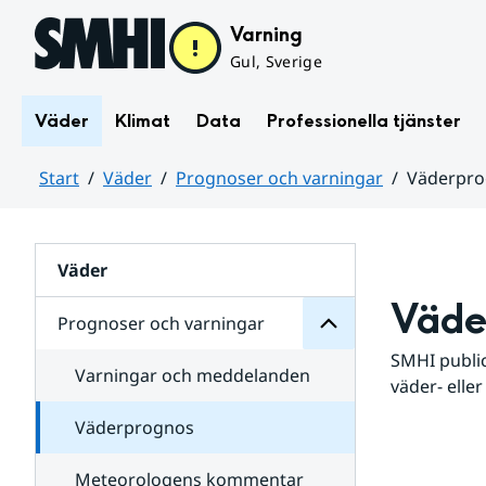
Hoppa till sidans innehåll
Varning
Gul, Sverige
Väder
Klimat
Data
Professionella tjänster
Start
Väder
Prognoser och varningar
Väderpr
varningar
och
Huvudinnehåll
Prognoser
för
Undersidor
Väder
Väde
Prognoser och varningar
SMHI public
Varningar och meddelanden
väder- eller
Väderprognos
Meteorologens kommentar