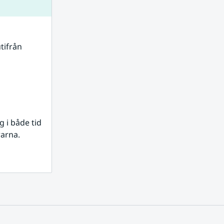
tifrån 
i både tid 
rarna.