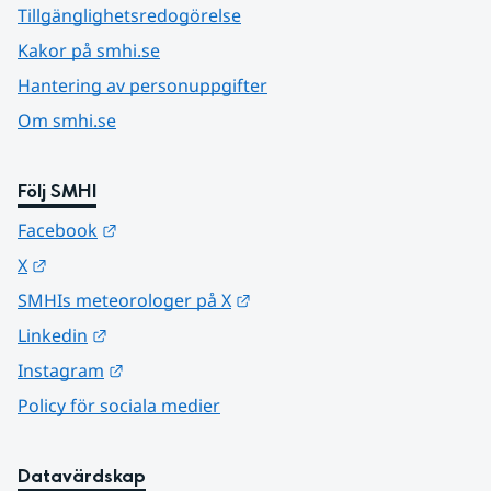
Tillgänglighetsredogörelse
Kakor på smhi.se
Hantering av personuppgifter
Om smhi.se
Följ SMHI
Länk till annan webbplats.
Facebook
Länk till annan webbplats.
X
Länk till annan webbplats.
SMHIs meteorologer på X
Länk till annan webbplats.
Linkedin
Länk till annan webbplats.
Instagram
Policy för sociala medier
Datavärdskap