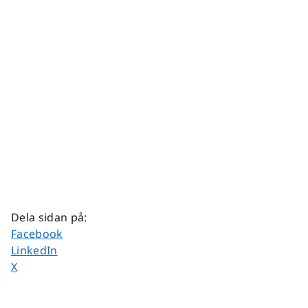
Dela sidan på
:
Dela sidan på
Facebook
Dela sidan på
LinkedIn
Dela sidan på
X