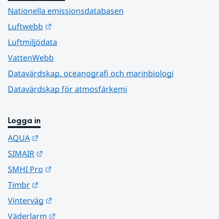
Nationella emissionsdatabasen
Länk till annan webbplats.
Luftwebb
Luftmiljödata
VattenWebb
Datavärdskap, oceanografi och marinbiologi
Datavärdskap för atmosfärkemi
Logga in
Länk till annan webbplats.
AQUA
Länk till annan webbplats.
SIMAIR
Länk till annan webbplats.
SMHI Pro
Länk till annan webbplats.
Timbr
Länk till annan webbplats.
Vinterväg
Länk till annan webbplats.
Väderlarm