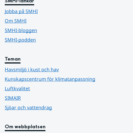
SMHI-länkar
Jobba på SMHI
Om SMHI
SMHI-bloggen
SMHI-podden
Teman
Havsmiljö i kust och hav
Kunskapscentrum för klimatanpassning
Luftkvalitet
SIMAIR
Sjöar och vattendrag
Om webbplatsen