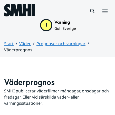
Hoppa till sidans innehåll
Meny
Varning
Gul, Sverige
Start
Väder
Prognoser och varningar
Väderprognos
Huvudinnehåll
Väderprognos
SMHI publicerar väderfilmer måndagar, onsdagar och 
fredagar. Eller vid särskilda väder- eller 
varningssituationer.