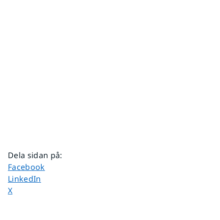
Dela sidan på
:
Dela sidan på
Facebook
Dela sidan på
LinkedIn
Dela sidan på
X