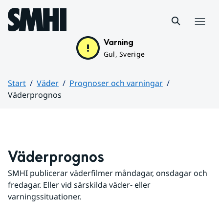
Hoppa till sidans innehåll
Meny
Varning
Gul, Sverige
Start
Väder
Prognoser och varningar
Väderprognos
Huvudinnehåll
Väderprognos
SMHI publicerar väderfilmer måndagar, onsdagar och 
fredagar. Eller vid särskilda väder- eller 
varningssituationer.