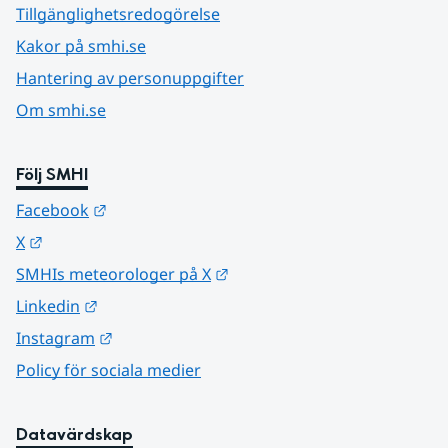
Tillgänglighetsredogörelse
Kakor på smhi.se
Hantering av personuppgifter
Om smhi.se
Följ SMHI
Länk till annan webbplats.
Facebook
Länk till annan webbplats.
X
Länk till annan webbplats.
SMHIs meteorologer på X
Länk till annan webbplats.
Linkedin
Länk till annan webbplats.
Instagram
Policy för sociala medier
Datavärdskap