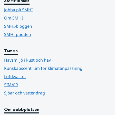
SMHI-länkar
Jobba på SMHI
Om SMHI
SMHI-bloggen
SMHI-podden
Teman
Havsmiljö i kust och hav
Kunskapscentrum för klimatanpassning
Luftkvalitet
SIMAIR
Sjöar och vattendrag
Om webbplatsen