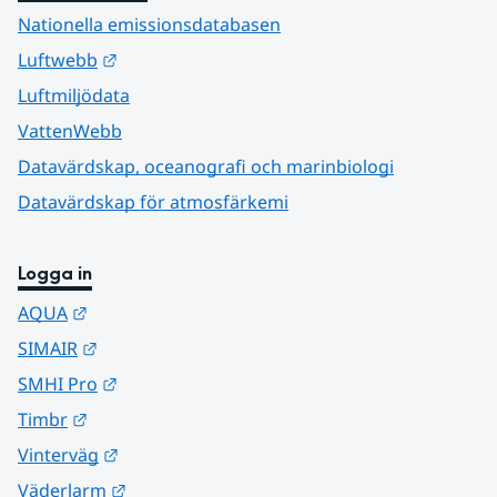
Nationella emissionsdatabasen
Länk till annan webbplats.
Luftwebb
Luftmiljödata
VattenWebb
Datavärdskap, oceanografi och marinbiologi
Datavärdskap för atmosfärkemi
Logga in
Länk till annan webbplats.
AQUA
Länk till annan webbplats.
SIMAIR
Länk till annan webbplats.
SMHI Pro
Länk till annan webbplats.
Timbr
Länk till annan webbplats.
Vinterväg
Länk till annan webbplats.
Väderlarm