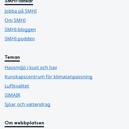
SMHI-länkar
Jobba på SMHI
Om SMHI
SMHI-bloggen
SMHI-podden
Teman
Havsmiljö i kust och hav
Kunskapscentrum för klimatanpassning
Luftkvalitet
SIMAIR
Sjöar och vattendrag
Om webbplatsen