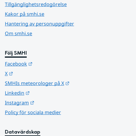
Tillgänglighetsredogörelse
Kakor på smhi.se
Hantering av personuppgifter
Om smhi.se
Följ SMHI
Länk till annan webbplats.
Facebook
Länk till annan webbplats.
X
Länk till annan webbplats.
SMHIs meteorologer på X
Länk till annan webbplats.
Linkedin
Länk till annan webbplats.
Instagram
Policy för sociala medier
Datavärdskap