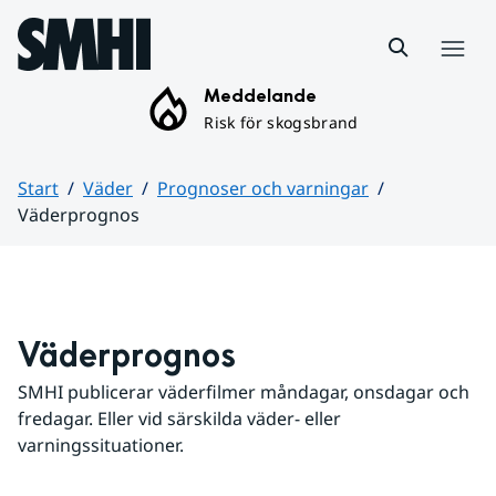
Hoppa till sidans innehåll
Meny
Meddelande
Risk för skogsbrand
Start
Väder
Prognoser och varningar
Väderprognos
Huvudinnehåll
Väderprognos
SMHI publicerar väderfilmer måndagar, onsdagar och 
fredagar. Eller vid särskilda väder- eller 
varningssituationer.