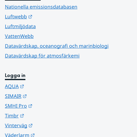
Nationella emissionsdatabasen
Länk till annan webbplats.
Luftwebb
Luftmiljödata
VattenWebb
Datavärdskap, oceanografi och marinbiologi
Datavärdskap för atmosfärkemi
Logga in
Länk till annan webbplats.
AQUA
Länk till annan webbplats.
SIMAIR
Länk till annan webbplats.
SMHI Pro
Länk till annan webbplats.
Timbr
Länk till annan webbplats.
Vinterväg
Länk till annan webbplats.
Väderlarm