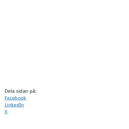
Dela sidan på
:
Dela sidan på
Facebook
Dela sidan på
LinkedIn
Dela sidan på
X