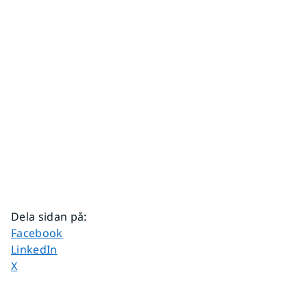
Dela sidan på
:
Dela sidan på
Facebook
Dela sidan på
LinkedIn
Dela sidan på
X