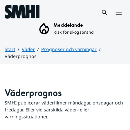
Hoppa till sidans innehåll
Meny
Meddelande
Risk för skogsbrand
Start
Väder
Prognoser och varningar
Väderprognos
Huvudinnehåll
Väderprognos
SMHI publicerar väderfilmer måndagar, onsdagar och 
fredagar. Eller vid särskilda väder- eller 
varningssituationer.