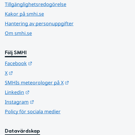
Tillgänglighetsredogörelse
Kakor på smhi.se
Hantering av personuppgifter
Om smhi.se
Följ SMHI
Länk till annan webbplats.
Facebook
Länk till annan webbplats.
X
Länk till annan webbplats.
SMHIs meteorologer på X
Länk till annan webbplats.
Linkedin
Länk till annan webbplats.
Instagram
Policy för sociala medier
Datavärdskap