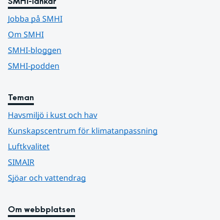
SMHI-länkar
Jobba på SMHI
Om SMHI
SMHI-bloggen
SMHI-podden
Teman
Havsmiljö i kust och hav
Kunskapscentrum för klimatanpassning
Luftkvalitet
SIMAIR
Sjöar och vattendrag
Om webbplatsen