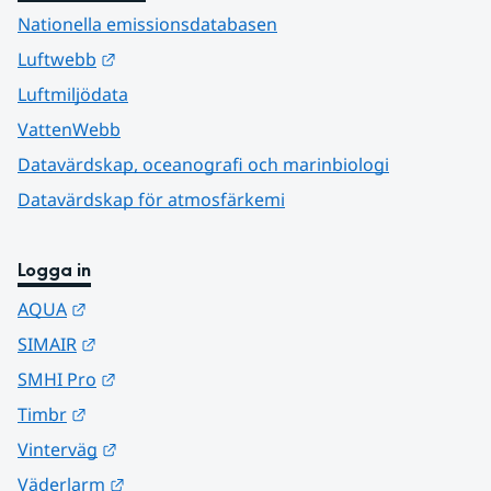
Nationella emissionsdatabasen
Länk till annan webbplats.
Luftwebb
Luftmiljödata
VattenWebb
Datavärdskap, oceanografi och marinbiologi
Datavärdskap för atmosfärkemi
Logga in
Länk till annan webbplats.
AQUA
Länk till annan webbplats.
SIMAIR
Länk till annan webbplats.
SMHI Pro
Länk till annan webbplats.
Timbr
Länk till annan webbplats.
Vinterväg
Länk till annan webbplats.
Väderlarm