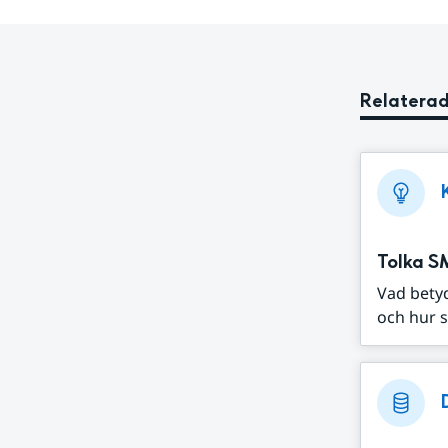
Relaterad
Tolka S
Vad bety
och hur s