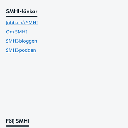
SMHI-länkar
Jobba på SMHI
Om SMHI
SMHI-bloggen
SMHI-podden
Följ SMHI