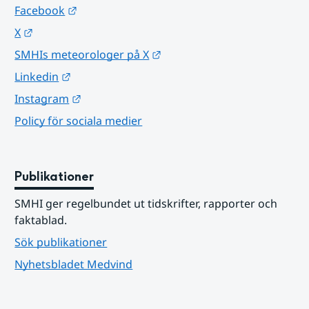
Länk till annan webbplats.
Facebook
Länk till annan webbplats.
X
Länk till annan webbplats.
SMHIs meteorologer på X
Länk till annan webbplats.
Linkedin
Länk till annan webbplats.
Instagram
Policy för sociala medier
Publikationer
SMHI ger regelbundet ut tidskrifter, rapporter och 
faktablad.
Sök publikationer
Nyhetsbladet Medvind