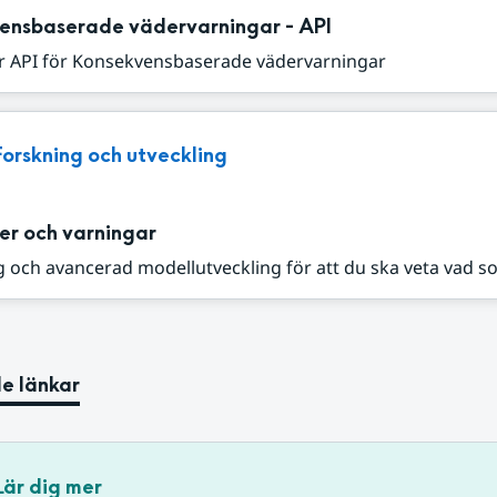
ensbaserade vädervarningar - API
r API för Konsekvensbaserade vädervarningar
Forskning och utveckling
er och varningar
 och avancerad modellutveckling för att du ska veta vad s
e länkar
Lär dig mer