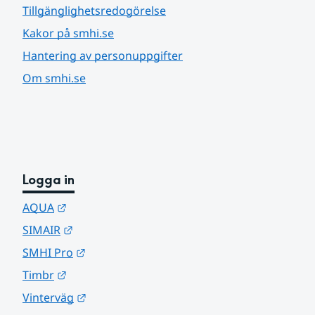
Tillgänglighetsredogörelse
Kakor på smhi.se
Hantering av personuppgifter
Om smhi.se
Logga in
Länk till annan webbplats.
AQUA
Länk till annan webbplats.
SIMAIR
Länk till annan webbplats.
SMHI Pro
Länk till annan webbplats.
Timbr
Länk till annan webbplats.
Vinterväg