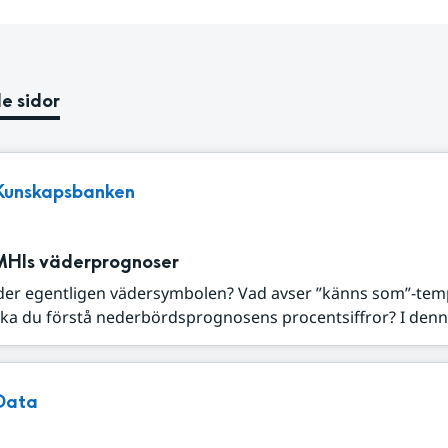
e sidor
Kunskapsbanken
MHIs väderprognoser
der egentligen vädersymbolen? Vad avser ”känns som”-tem
ka du förstå nederbördsprognosens procentsiffror? I denna
Data