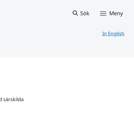
Sök
Meny
In English
 särskilda 