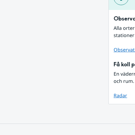
Observa
Alla orte
stationer
Observat
Få koll 
En väder
och rum. 
Radar