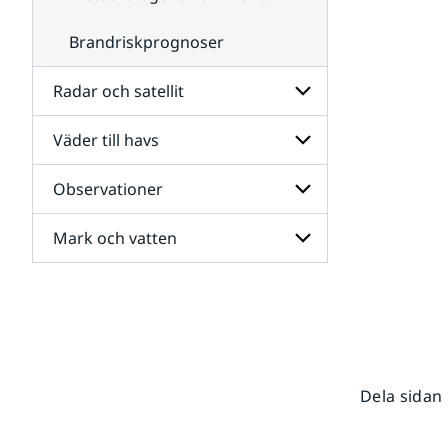
Brandriskprognoser
Radar och satellit
Väder till havs
Undersidor
för
Radar
Observationer
Undersidor
och
för
satellit
Väder
Mark och vatten
Undersidor
till
för
havs
Observationer
Undersidor
för
Mark
och
vatten
Dela sidan