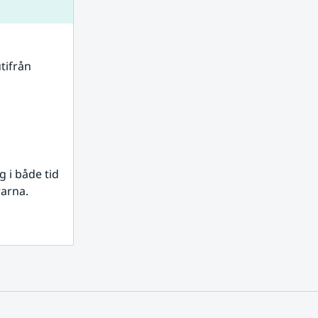
tifrån 
i både tid 
rarna.