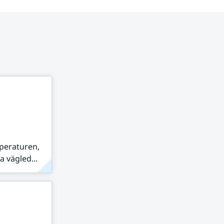
peraturen,
 vägled...