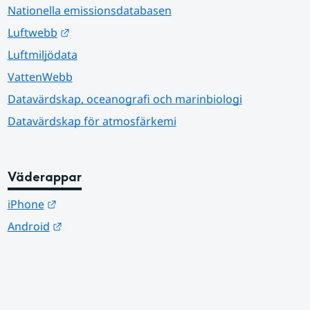
Nationella emissionsdatabasen
Länk till annan webbplats.
Luftwebb
Luftmiljödata
VattenWebb
Datavärdskap, oceanografi och marinbiologi
Datavärdskap för atmosfärkemi
Väderappar
Länk till annan webbplats.
iPhone
Länk till annan webbplats.
Android