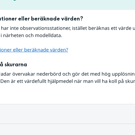
tioner eller beräknade värden?
r har inte observationsstationer, istället beräknas ett värde u
 i närheten och modelldata.
ioner eller beräknade värden?
på skurarna
radar övervakar nederbörd och gör det med hög upplösning 
Den är ett värdefullt hjälpmedel när man vill ha koll på sku