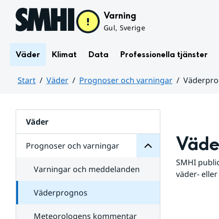
Hoppa till sidans innehåll
Varning
Gul, Sverige
Väder
Klimat
Data
Professionella tjänster
Start
Väder
Prognoser och varningar
Väderpr
varningar
och
Huvudinnehåll
Prognoser
för
Undersidor
Väder
Väde
Prognoser och varningar
SMHI public
Varningar och meddelanden
väder- eller
Väderprognos
Meteorologens kommentar