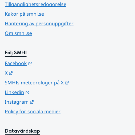
Tillgänglighetsredogörelse
Kakor på smhi.se
Hantering av personuppgifter
Om smhi.se
Följ SMHI
Länk till annan webbplats.
Facebook
Länk till annan webbplats.
X
Länk till annan webbplats.
SMHIs meteorologer på X
Länk till annan webbplats.
Linkedin
Länk till annan webbplats.
Instagram
Policy för sociala medier
Datavärdskap