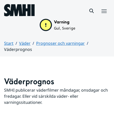
Hoppa till sidans innehåll
Meny
Varning
Gul, Sverige
Start
Väder
Prognoser och varningar
Väderprognos
Huvudinnehåll
Väderprognos
SMHI publicerar väderfilmer måndagar, onsdagar och 
fredagar. Eller vid särskilda väder- eller 
varningssituationer.