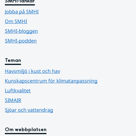
SMHI-länkar
Jobba på SMHI
Om SMHI
SMHI-bloggen
SMHI-podden
Teman
Havsmiljö i kust och hav
Kunskapscentrum för klimatanpassning
Luftkvalitet
SIMAIR
Sjöar och vattendrag
Om webbplatsen