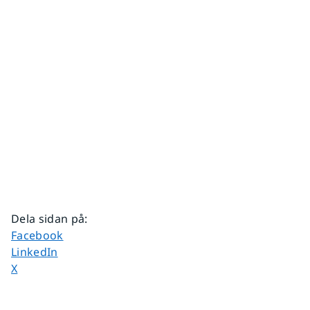
Dela sidan på
:
Dela sidan på
Facebook
Dela sidan på
LinkedIn
Dela sidan på
X