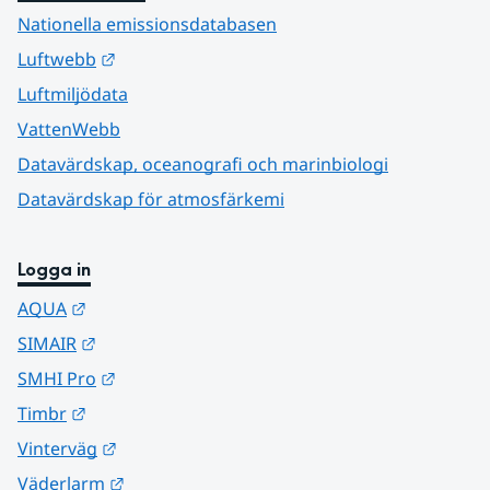
Nationella emissionsdatabasen
Länk till annan webbplats.
Luftwebb
Luftmiljödata
VattenWebb
Datavärdskap, oceanografi och marinbiologi
Datavärdskap för atmosfärkemi
Logga in
Länk till annan webbplats.
AQUA
Länk till annan webbplats.
SIMAIR
Länk till annan webbplats.
SMHI Pro
Länk till annan webbplats.
Timbr
Länk till annan webbplats.
Vinterväg
Länk till annan webbplats.
Väderlarm