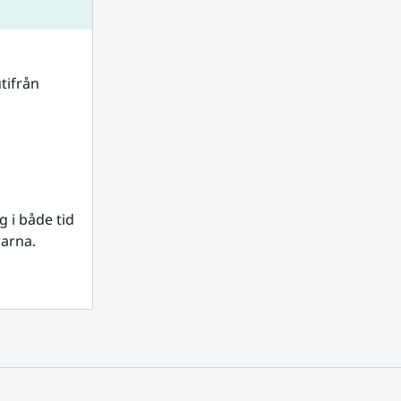
tifrån 
i både tid 
rarna.