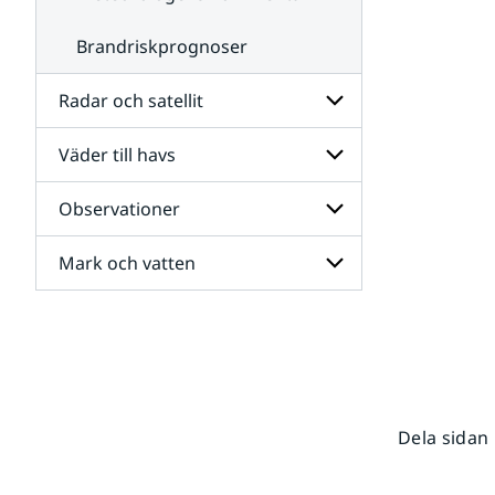
Brandriskprognoser
Radar och satellit
Väder till havs
Undersidor
för
Radar
Observationer
Undersidor
och
för
satellit
Väder
Mark och vatten
Undersidor
till
för
havs
Observationer
Undersidor
för
Mark
och
vatten
Dela sidan