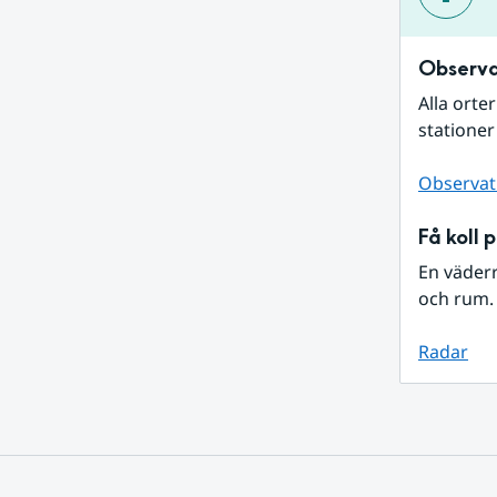
Observa
Alla orte
stationer
Observat
Få koll 
En väder
och rum. 
Radar