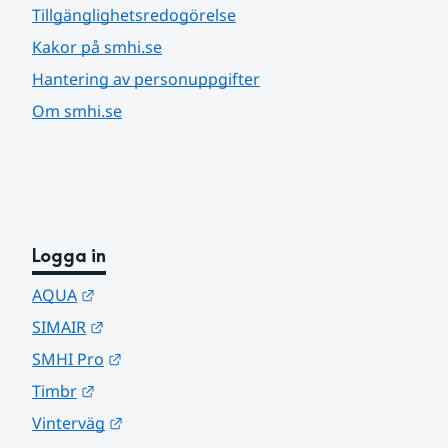
Tillgänglighetsredogörelse
Kakor på smhi.se
Hantering av personuppgifter
Om smhi.se
Logga in
Länk till annan webbplats.
AQUA
Länk till annan webbplats.
SIMAIR
Länk till annan webbplats.
SMHI Pro
Länk till annan webbplats.
Timbr
Länk till annan webbplats.
Vinterväg