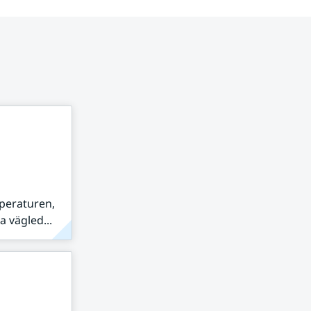
peraturen,
 vägled...