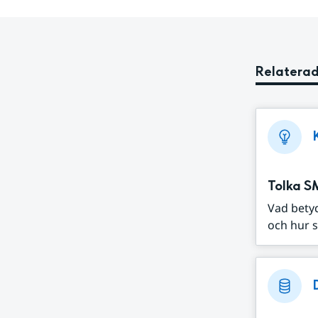
Relaterad
Tolka S
Vad bety
och hur s