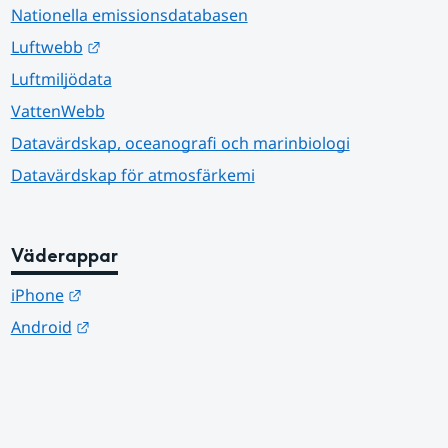
Nationella emissionsdatabasen
Länk till annan webbplats.
Luftwebb
Luftmiljödata
VattenWebb
Datavärdskap, oceanografi och marinbiologi
Datavärdskap för atmosfärkemi
Väderappar
Länk till annan webbplats.
iPhone
Länk till annan webbplats.
Android