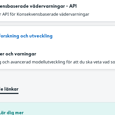
ensbaserade vädervarningar - API
r API för Konsekvensbaserade vädervarningar
Forskning och utveckling
er och varningar
 och avancerad modellutveckling för att du ska veta vad s
e länkar
Lär dig mer