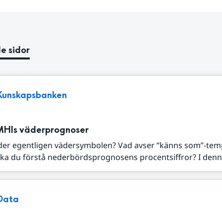
e sidor
Kunskapsbanken
MHIs väderprognoser
der egentligen vädersymbolen? Vad avser ”känns som”-tem
ka du förstå nederbördsprognosens procentsiffror? I denna
Data