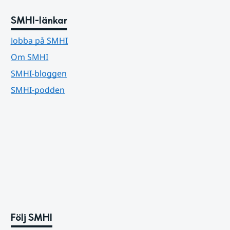
SMHI-länkar
Jobba på SMHI
Om SMHI
SMHI-bloggen
SMHI-podden
Följ SMHI