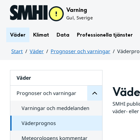
Hoppa till sidans innehåll
Varning
Gul, Sverige
Väder
Klimat
Data
Professionella tjänster
Start
Väder
Prognoser och varningar
Väderpr
varningar
och
Huvudinnehåll
Prognoser
för
Undersidor
Väder
Väde
Prognoser och varningar
SMHI public
Varningar och meddelanden
väder- eller
Väderprognos
Meteorologens kommentar