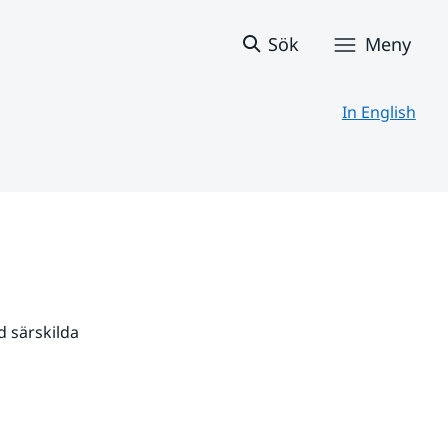
Sök
Meny
In English
 särskilda 