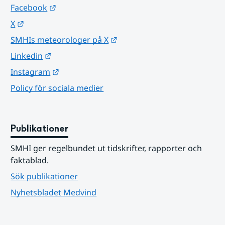
Länk till annan webbplats.
Facebook
Länk till annan webbplats.
X
Länk till annan webbplats.
SMHIs meteorologer på X
Länk till annan webbplats.
Linkedin
Länk till annan webbplats.
Instagram
Policy för sociala medier
Publikationer
SMHI ger regelbundet ut tidskrifter, rapporter och 
faktablad.
Sök publikationer
Nyhetsbladet Medvind