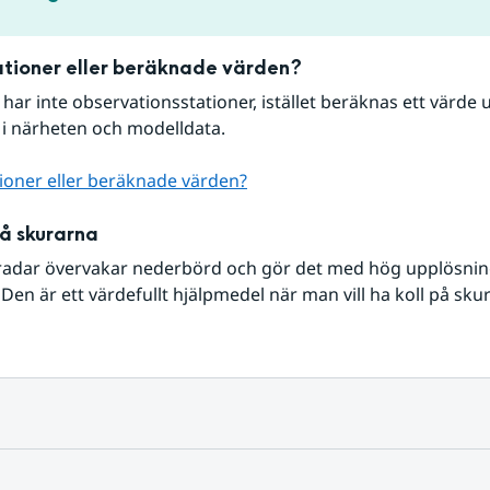
tioner eller beräknade värden?
r har inte observationsstationer, istället beräknas ett värde u
 i närheten och modelldata.
ioner eller beräknade värden?
på skurarna
radar övervakar nederbörd och gör det med hög upplösning 
Den är ett värdefullt hjälpmedel när man vill ha koll på sku