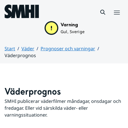
Hoppa till sidans innehåll
Meny
Varning
Gul, Sverige
Start
Väder
Prognoser och varningar
Väderprognos
Huvudinnehåll
Väderprognos
SMHI publicerar väderfilmer måndagar, onsdagar och 
fredagar. Eller vid särskilda väder- eller 
varningssituationer.