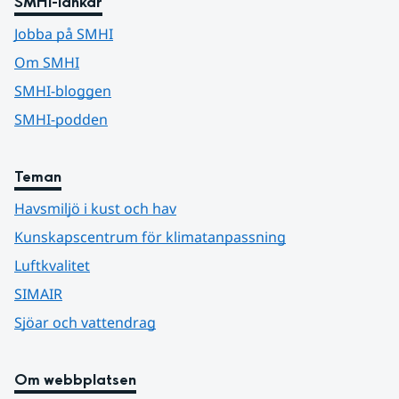
SMHI-länkar
Jobba på SMHI
Om SMHI
SMHI-bloggen
SMHI-podden
Teman
Havsmiljö i kust och hav
Kunskapscentrum för klimatanpassning
Luftkvalitet
SIMAIR
Sjöar och vattendrag
Om webbplatsen