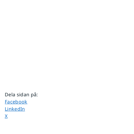
Dela sidan på
:
Dela sidan på
Facebook
Dela sidan på
LinkedIn
Dela sidan på
X