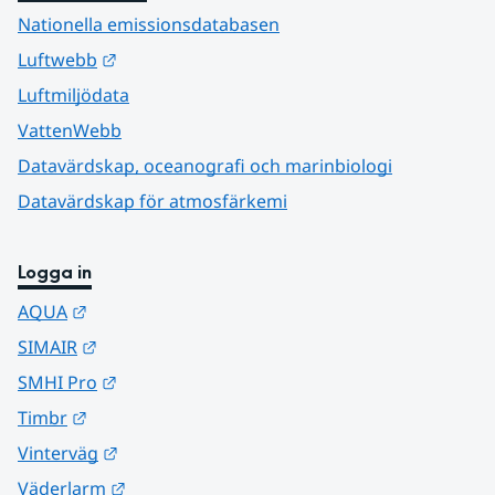
Nationella emissionsdatabasen
Länk till annan webbplats.
Luftwebb
Luftmiljödata
VattenWebb
Datavärdskap, oceanografi och marinbiologi
Datavärdskap för atmosfärkemi
Logga in
Länk till annan webbplats.
AQUA
Länk till annan webbplats.
SIMAIR
Länk till annan webbplats.
SMHI Pro
Länk till annan webbplats.
Timbr
Länk till annan webbplats.
Vinterväg
Länk till annan webbplats.
Väderlarm