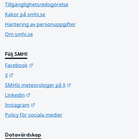
Tillgänglighetsredogörelse
Kakor på smhi.se
Hantering av personuppgifter
Om smhi.se
Följ SMHI
Länk till annan webbplats.
Facebook
Länk till annan webbplats.
X
Länk till annan webbplats.
SMHIs meteorologer på X
Länk till annan webbplats.
Linkedin
Länk till annan webbplats.
Instagram
Policy för sociala medier
Datavärdskap