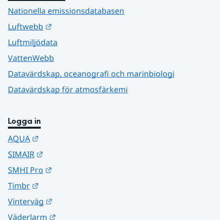
Nationella emissionsdatabasen
Länk till annan webbplats.
Luftwebb
Luftmiljödata
VattenWebb
Datavärdskap, oceanografi och marinbiologi
Datavärdskap för atmosfärkemi
Logga in
Länk till annan webbplats.
AQUA
Länk till annan webbplats.
SIMAIR
Länk till annan webbplats.
SMHI Pro
Länk till annan webbplats.
Timbr
Länk till annan webbplats.
Vinterväg
Länk till annan webbplats.
Väderlarm