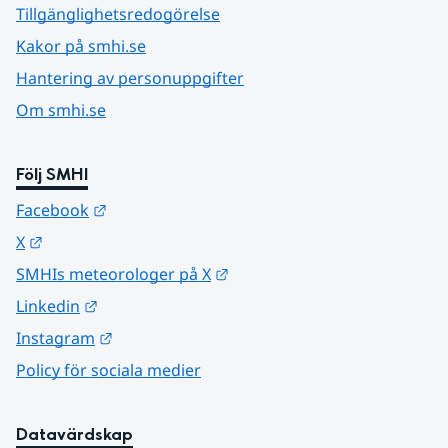
Tillgänglighetsredogörelse
Kakor på smhi.se
Hantering av personuppgifter
Om smhi.se
Följ SMHI
Länk till annan webbplats.
Facebook
Länk till annan webbplats.
X
Länk till annan webbplats.
SMHIs meteorologer på X
Länk till annan webbplats.
Linkedin
Länk till annan webbplats.
Instagram
Policy för sociala medier
Datavärdskap