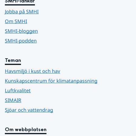
SMHI-länkar
Jobba på SMHI
Om SMHI
SMHI-bloggen
SMHI-podden
Teman
Havsmiljö i kust och hav
Kunskapscentrum för klimatanpassning
Luftkvalitet
SIMAIR
Sjöar och vattendrag
Om webbplatsen