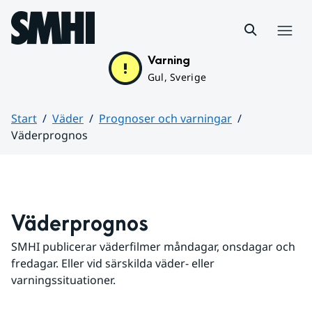
Hoppa till sidans innehåll
Meny
Varning
Gul, Sverige
Start
Väder
Prognoser och varningar
Väderprognos
Huvudinnehåll
Väderprognos
SMHI publicerar väderfilmer måndagar, onsdagar och 
fredagar. Eller vid särskilda väder- eller 
varningssituationer.