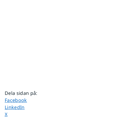
Dela sidan på
:
Dela sidan på
Facebook
Dela sidan på
LinkedIn
Dela sidan på
X