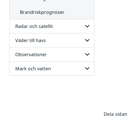
Brandriskprognoser
Radar och satellit
Väder till havs
Undersidor
för
Radar
Observationer
Undersidor
och
för
satellit
Väder
Mark och vatten
Undersidor
till
för
havs
Observationer
Undersidor
för
Mark
och
vatten
Dela sidan