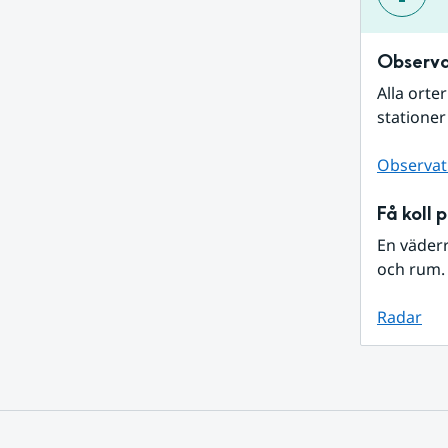
Observa
Alla orte
stationer
Observat
Få koll 
En väder
och rum. 
Radar