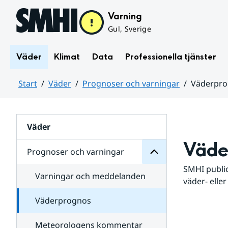
Hoppa till sidans innehåll
Varning
Gul, Sverige
Väder
Klimat
Data
Professionella tjänster
Start
Väder
Prognoser och varningar
Väderpr
varningar
och
Huvudinnehåll
Prognoser
för
Undersidor
Väder
Väde
Prognoser och varningar
SMHI public
Varningar och meddelanden
väder- eller
Väderprognos
Meteorologens kommentar