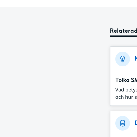
Relaterad
Tolka S
Vad bety
och hur s