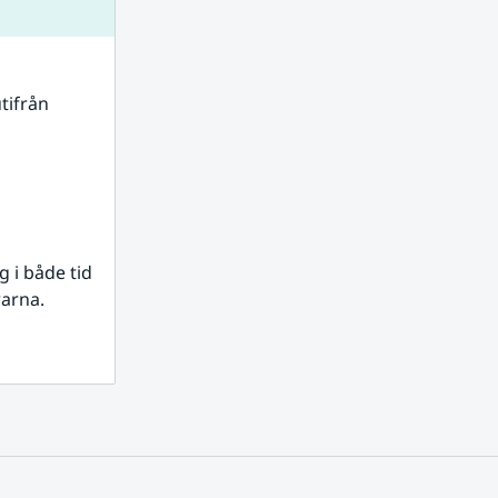
tifrån 
i både tid 
rarna.