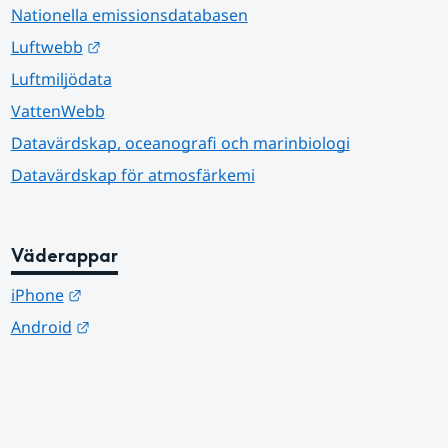
Nationella emissionsdatabasen
Länk till annan webbplats.
Luftwebb
Luftmiljödata
VattenWebb
Datavärdskap, oceanografi och marinbiologi
Datavärdskap för atmosfärkemi
Väderappar
Länk till annan webbplats.
iPhone
Länk till annan webbplats.
Android