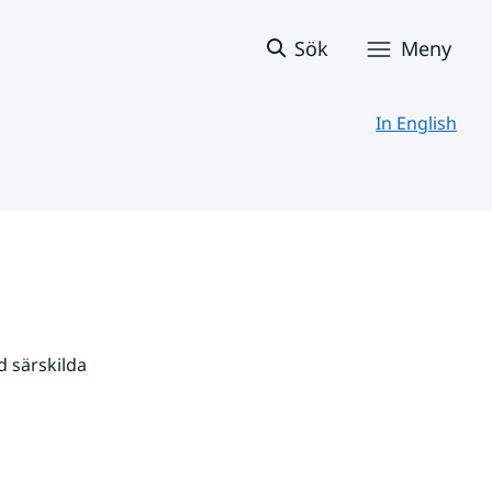
Sök
Meny
In English
 särskilda 