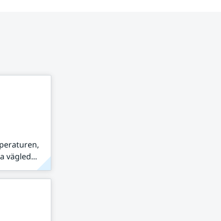
peraturen,
 vägled...