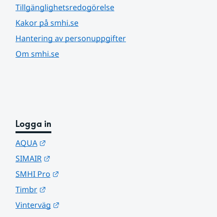
Tillgänglighetsredogörelse
Kakor på smhi.se
Hantering av personuppgifter
Om smhi.se
Logga in
Länk till annan webbplats.
AQUA
Länk till annan webbplats.
SIMAIR
Länk till annan webbplats.
SMHI Pro
Länk till annan webbplats.
Timbr
Länk till annan webbplats.
Vinterväg