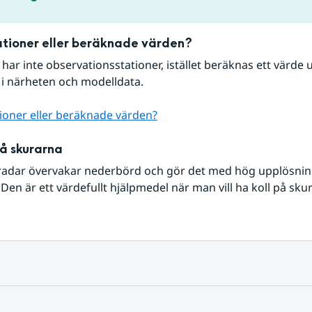
tioner eller beräknade värden?
r har inte observationsstationer, istället beräknas ett värde u
 i närheten och modelldata.
ioner eller beräknade värden?
på skurarna
radar övervakar nederbörd och gör det med hög upplösning 
Den är ett värdefullt hjälpmedel när man vill ha koll på sku