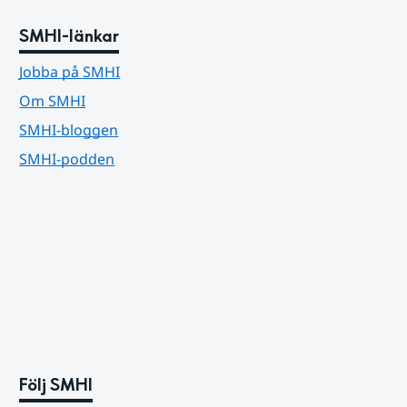
SMHI-länkar
Jobba på SMHI
Om SMHI
SMHI-bloggen
SMHI-podden
Följ SMHI