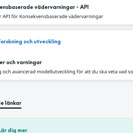
ensbaserade vädervarningar - API
r API för Konsekvensbaserade vädervarningar
Forskning och utveckling
er och varningar
 och avancerad modellutveckling för att du ska veta vad s
e länkar
Lär dig mer