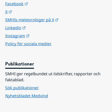
Länk till annan webbplats.
Facebook
Länk till annan webbplats.
X
Länk till annan webbplats.
SMHIs meteorologer på X
Länk till annan webbplats.
Linkedin
Länk till annan webbplats.
Instagram
Policy för sociala medier
Publikationer
SMHI ger regelbundet ut tidskrifter, rapporter och 
faktablad.
Sök publikationer
Nyhetsbladet Medvind