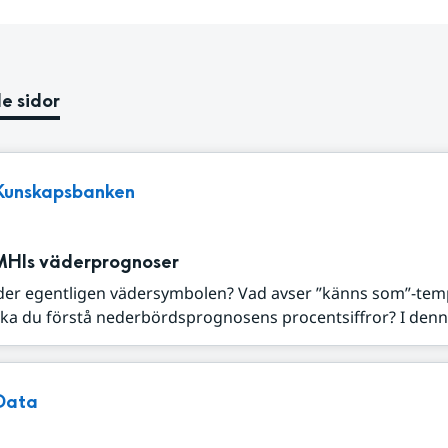
e sidor
Kunskapsbanken
MHIs väderprognoser
der egentligen vädersymbolen? Vad avser ”känns som”-tem
ka du förstå nederbördsprognosens procentsiffror? I denna
Data