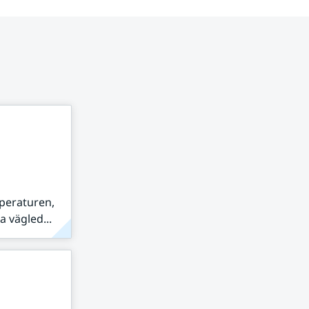
peraturen,
 vägled...