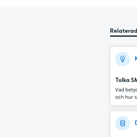
Relaterad
Tolka S
Vad bety
och hur s