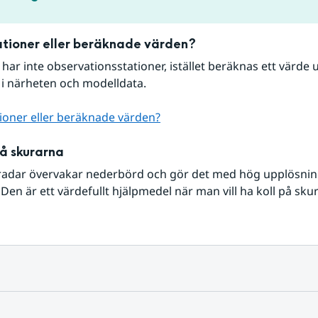
tioner eller beräknade värden?
r har inte observationsstationer, istället beräknas ett värde u
 i närheten och modelldata.
ioner eller beräknade värden?
på skurarna
radar övervakar nederbörd och gör det med hög upplösning 
Den är ett värdefullt hjälpmedel när man vill ha koll på sku