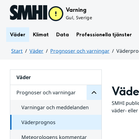
Hoppa till sidans innehåll
Varning
Gul, Sverige
Väder
Klimat
Data
Professionella tjänster
Start
Väder
Prognoser och varningar
Väderpr
varningar
och
Huvudinnehåll
Prognoser
för
Undersidor
Väder
Väde
Prognoser och varningar
SMHI public
Varningar och meddelanden
väder- eller
Väderprognos
Meteorologens kommentar