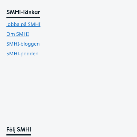
SMHI-länkar
Jobba på SMHI
Om SMHI
SMHI-bloggen
SMHI-podden
Följ SMHI