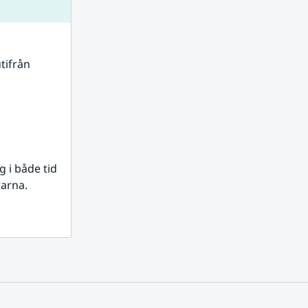
tifrån 
i både tid 
rarna.