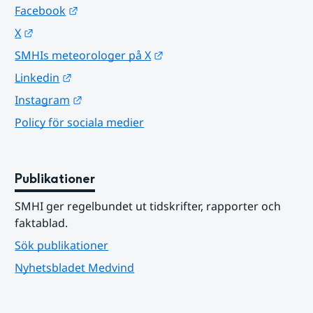
Länk till annan webbplats.
Facebook
Länk till annan webbplats.
X
Länk till annan webbplats.
SMHIs meteorologer på X
Länk till annan webbplats.
Linkedin
Länk till annan webbplats.
Instagram
Policy för sociala medier
Publikationer
SMHI ger regelbundet ut tidskrifter, rapporter och 
faktablad.
Sök publikationer
Nyhetsbladet Medvind