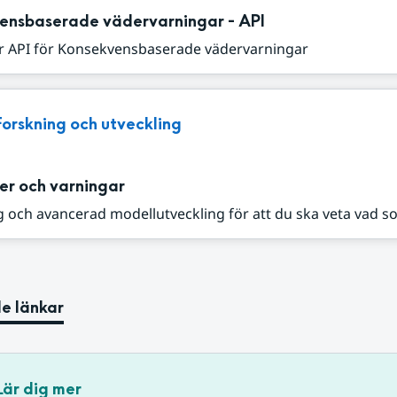
ensbaserade vädervarningar - API
r API för Konsekvensbaserade vädervarningar
Forskning och utveckling
er och varningar
 och avancerad modellutveckling för att du ska veta vad s
e länkar
Lär dig mer