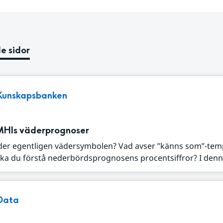
e sidor
Kunskapsbanken
MHIs väderprognoser
der egentligen vädersymbolen? Vad avser ”känns som”-tem
ka du förstå nederbördsprognosens procentsiffror? I denna
Data