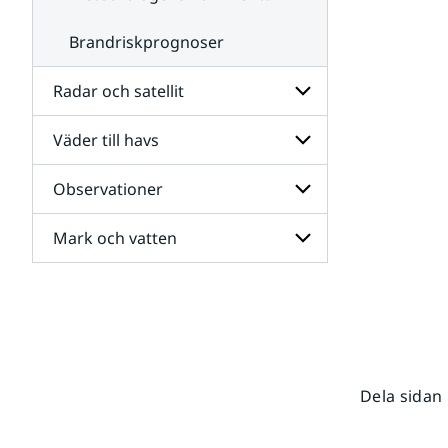
Brandriskprognoser
Radar och satellit
Väder till havs
Undersidor
för
Radar
Observationer
Undersidor
och
för
satellit
Väder
Mark och vatten
Undersidor
till
för
havs
Observationer
Undersidor
för
Mark
och
vatten
Dela sidan