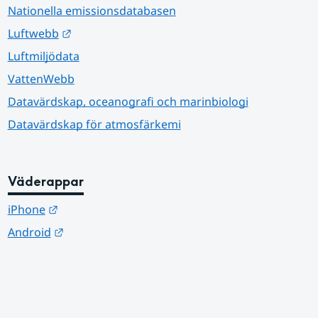
Nationella emissionsdatabasen
Länk till annan webbplats.
Luftwebb
Luftmiljödata
VattenWebb
Datavärdskap, oceanografi och marinbiologi
Datavärdskap för atmosfärkemi
Väderappar
Länk till annan webbplats.
iPhone
Länk till annan webbplats.
Android