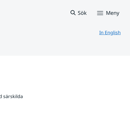
Sök
Meny
In English
 särskilda 