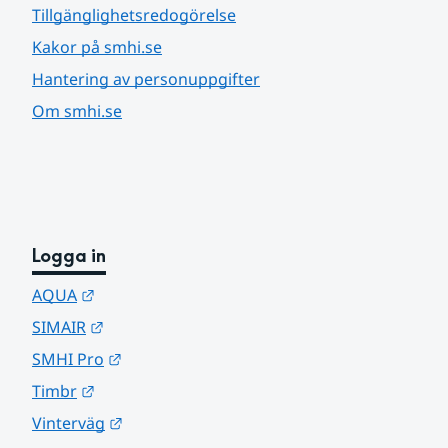
Tillgänglighetsredogörelse
Kakor på smhi.se
Hantering av personuppgifter
Om smhi.se
Logga in
Länk till annan webbplats.
AQUA
Länk till annan webbplats.
SIMAIR
Länk till annan webbplats.
SMHI Pro
Länk till annan webbplats.
Timbr
Länk till annan webbplats.
Vinterväg