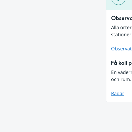
Observa
Alla orte
stationer
Observat
Få koll 
En väder
och rum. 
Radar