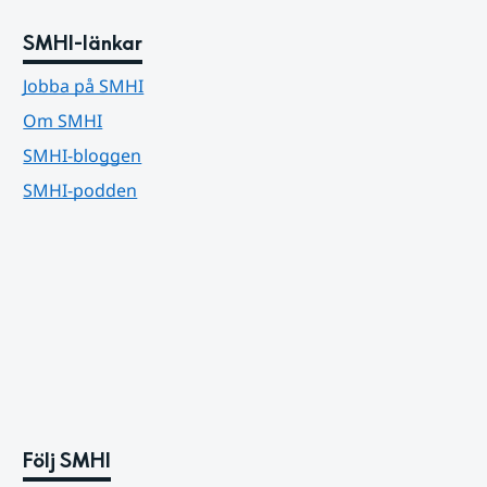
SMHI-länkar
Jobba på SMHI
Om SMHI
SMHI-bloggen
SMHI-podden
Följ SMHI