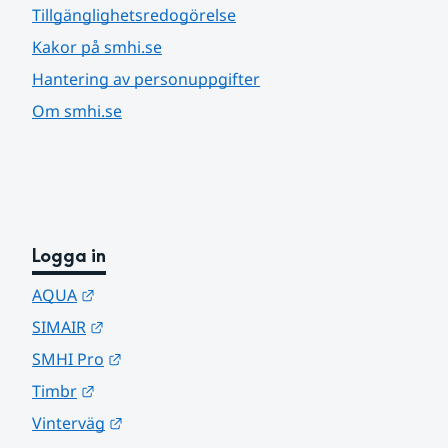
Tillgänglighetsredogörelse
Kakor på smhi.se
Hantering av personuppgifter
Om smhi.se
Logga in
Länk till annan webbplats.
AQUA
Länk till annan webbplats.
SIMAIR
Länk till annan webbplats.
SMHI Pro
Länk till annan webbplats.
Timbr
Länk till annan webbplats.
Vinterväg