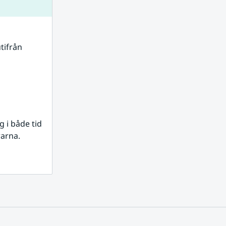
tifrån 
i både tid 
rarna.