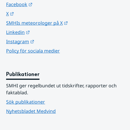
Länk till annan webbplats.
Facebook
Länk till annan webbplats.
X
Länk till annan webbplats.
SMHIs meteorologer på X
Länk till annan webbplats.
Linkedin
Länk till annan webbplats.
Instagram
Policy för sociala medier
Publikationer
SMHI ger regelbundet ut tidskrifter, rapporter och 
faktablad.
Sök publikationer
Nyhetsbladet Medvind