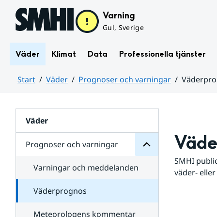
Hoppa till sidans innehåll
Varning
Gul, Sverige
Väder
Klimat
Data
Professionella tjänster
Start
Väder
Prognoser och varningar
Väderpr
varningar
och
Huvudinnehåll
Prognoser
för
Undersidor
Väder
Väde
Prognoser och varningar
SMHI public
Varningar och meddelanden
väder- eller
Väderprognos
Meteorologens kommentar