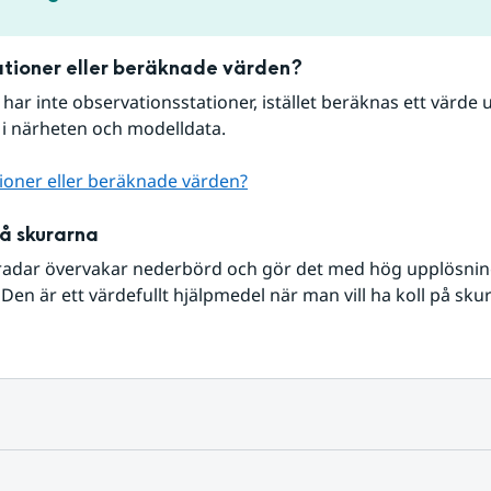
tioner eller beräknade värden?
r har inte observationsstationer, istället beräknas ett värde u
 i närheten och modelldata.
ioner eller beräknade värden?
på skurarna
radar övervakar nederbörd och gör det med hög upplösning 
Den är ett värdefullt hjälpmedel när man vill ha koll på sku