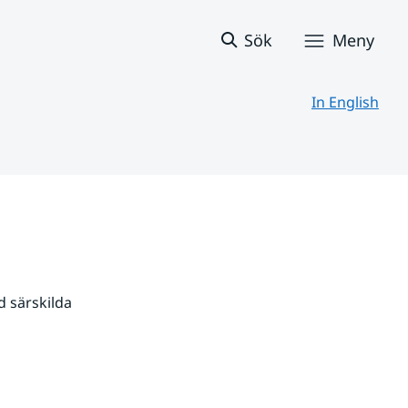
Sök
Meny
In English
 särskilda 