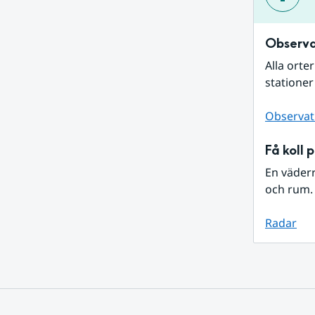
Observa
Alla orte
stationer
Observat
Få koll 
En väder
och rum. 
Radar