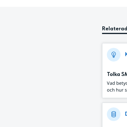
Relaterad
Tolka S
Vad bety
och hur s