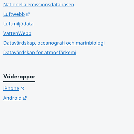
Nationella emissionsdatabasen
Länk till annan webbplats.
Luftwebb
Luftmiljödata
VattenWebb
Datavärdskap, oceanografi och marinbiologi
Datavärdskap för atmosfärkemi
Väderappar
Länk till annan webbplats.
iPhone
Länk till annan webbplats.
Android