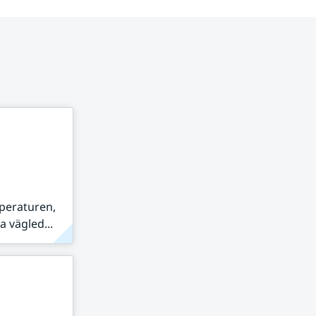
peraturen,
 vägled...