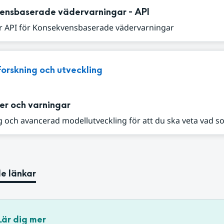
ensbaserade vädervarningar - API
r API för Konsekvensbaserade vädervarningar
Forskning och utveckling
er och varningar
 och avancerad modellutveckling för att du ska veta vad s
e länkar
Lär dig mer