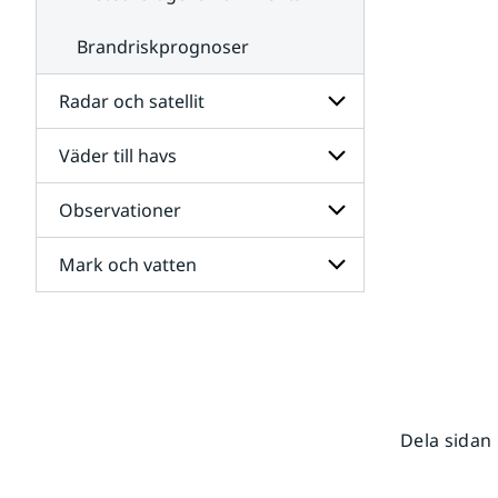
Brandriskprognoser
Radar och satellit
Väder till havs
Undersidor
för
Radar
Observationer
Undersidor
och
för
satellit
Väder
Mark och vatten
Undersidor
till
för
havs
Observationer
Undersidor
för
Mark
och
vatten
Dela sidan