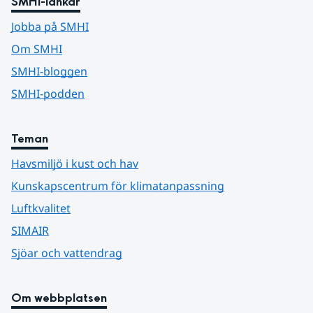
SMHI-länkar
Jobba på SMHI
Om SMHI
SMHI-bloggen
SMHI-podden
Teman
Havsmiljö i kust och hav
Kunskapscentrum för klimatanpassning
Luftkvalitet
SIMAIR
Sjöar och vattendrag
Om webbplatsen