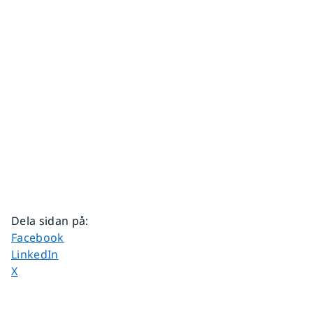
Dela sidan på
:
Dela sidan på
Facebook
Dela sidan på
LinkedIn
Dela sidan på
X