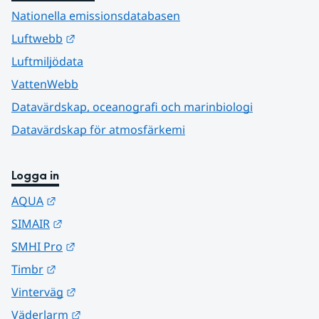
Nationella emissionsdatabasen
Länk till annan webbplats.
Luftwebb
Luftmiljödata
VattenWebb
Datavärdskap, oceanografi och marinbiologi
Datavärdskap för atmosfärkemi
Logga in
Länk till annan webbplats.
AQUA
Länk till annan webbplats.
SIMAIR
Länk till annan webbplats.
SMHI Pro
Länk till annan webbplats.
Timbr
Länk till annan webbplats.
Vinterväg
Länk till annan webbplats.
Väderlarm