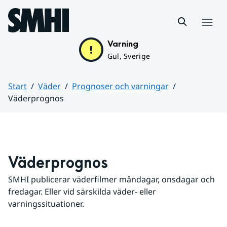
Hoppa till sidans innehåll
Meny
Varning
Gul, Sverige
Start
Väder
Prognoser och varningar
Väderprognos
Huvudinnehåll
Väderprognos
SMHI publicerar väderfilmer måndagar, onsdagar och 
fredagar. Eller vid särskilda väder- eller 
varningssituationer.