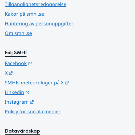
Tillgänglighetsredogörelse
Kakor på smhi.se
Hantering av personuppgifter
Om smhi.se
Följ SMHI
Länk till annan webbplats.
Facebook
Länk till annan webbplats.
X
Länk till annan webbplats.
SMHIs meteorologer på X
Länk till annan webbplats.
Linkedin
Länk till annan webbplats.
Instagram
Policy för sociala medier
Datavärdskap