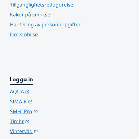
Tillgänglighetsredogörelse
Kakor på smhi.se
Hantering av personuppgifter
Om smhi.se
Logga in
Länk till annan webbplats.
AQUA
Länk till annan webbplats.
SIMAIR
Länk till annan webbplats.
SMHI Pro
Länk till annan webbplats.
Timbr
Länk till annan webbplats.
Vinterväg