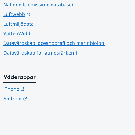
Nationella emissionsdatabasen
Länk till annan webbplats.
Luftwebb
Luftmiljödata
VattenWebb
Datavärdskap, oceanografi och marinbiologi
Datavärdskap för atmosfärkemi
Väderappar
Länk till annan webbplats.
iPhone
Länk till annan webbplats.
Android