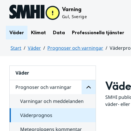
Hoppa till sidans innehåll
Varning
Gul, Sverige
Väder
Klimat
Data
Professionella tjänster
Start
Väder
Prognoser och varningar
Väderpr
varningar
och
Huvudinnehåll
Prognoser
för
Undersidor
Väder
Väde
Prognoser och varningar
SMHI public
Varningar och meddelanden
väder- eller
Väderprognos
Meteorologens kommentar