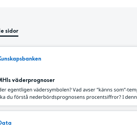
e sidor
Kunskapsbanken
MHIs väderprognoser
der egentligen vädersymbolen? Vad avser ”känns som”-tem
ka du förstå nederbördsprognosens procentsiffror? I denna
Data