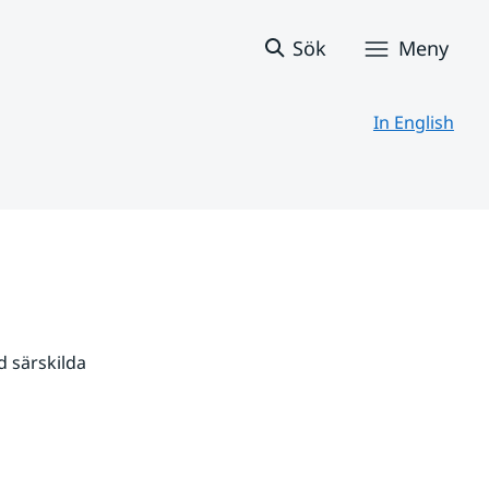
Sök
Meny
In English
 särskilda 