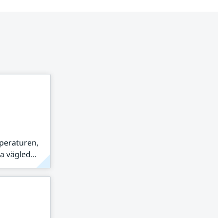
peraturen,
 vägled...