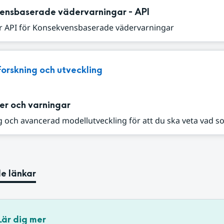
ensbaserade vädervarningar - API
r API för Konsekvensbaserade vädervarningar
Forskning och utveckling
er och varningar
 och avancerad modellutveckling för att du ska veta vad s
e länkar
Lär dig mer