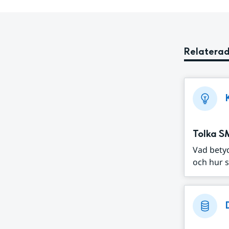
Relaterad
Tolka S
Vad bety
och hur s