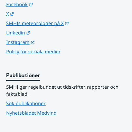
Länk till annan webbplats.
Facebook
Länk till annan webbplats.
X
Länk till annan webbplats.
SMHIs meteorologer på X
Länk till annan webbplats.
Linkedin
Länk till annan webbplats.
Instagram
Policy för sociala medier
Publikationer
SMHI ger regelbundet ut tidskrifter, rapporter och 
faktablad.
Sök publikationer
Nyhetsbladet Medvind