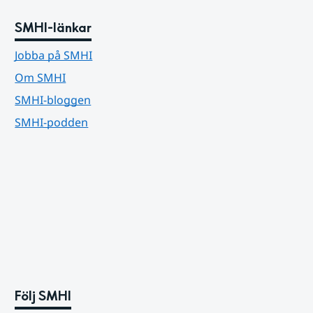
SMHI-länkar
Jobba på SMHI
Om SMHI
SMHI-bloggen
SMHI-podden
Följ SMHI