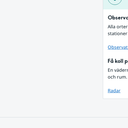
Observa
Alla orte
stationer
Observat
Få koll 
En väder
och rum. 
Radar