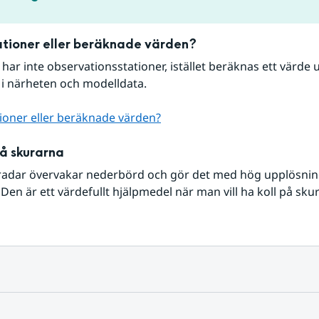
tioner eller beräknade värden?
r har inte observationsstationer, istället beräknas ett värde u
 i närheten och modelldata.
ioner eller beräknade värden?
på skurarna
radar övervakar nederbörd och gör det med hög upplösning 
Den är ett värdefullt hjälpmedel när man vill ha koll på sku