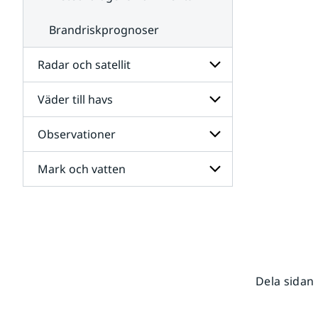
Brandriskprognoser
Radar och satellit
Väder till havs
Undersidor
för
Radar
Observationer
Undersidor
och
för
satellit
Väder
Mark och vatten
Undersidor
till
för
havs
Observationer
Undersidor
för
Mark
och
vatten
Dela sidan