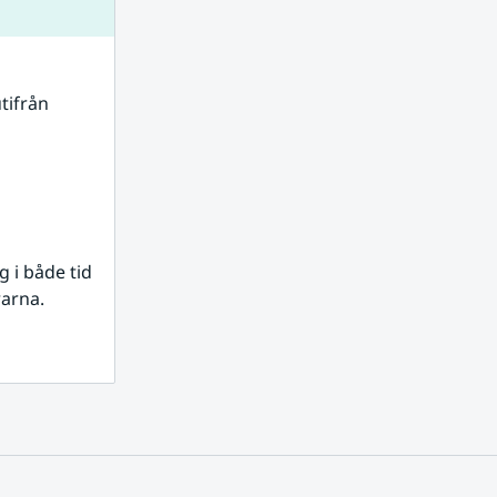
tifrån 
i både tid 
rarna.