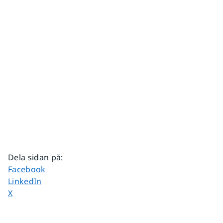
Dela sidan på
:
Dela sidan på
Facebook
Dela sidan på
LinkedIn
Dela sidan på
X