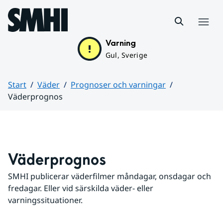
Hoppa till sidans innehåll
Meny
Varning
Gul, Sverige
Start
Väder
Prognoser och varningar
Väderprognos
Huvudinnehåll
Väderprognos
SMHI publicerar väderfilmer måndagar, onsdagar och 
fredagar. Eller vid särskilda väder- eller 
varningssituationer.