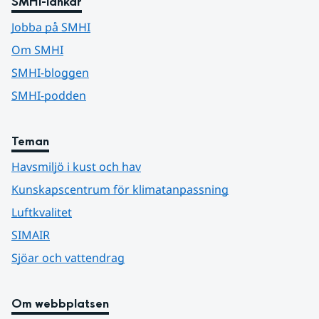
SMHI-länkar
Jobba på SMHI
Om SMHI
SMHI-bloggen
SMHI-podden
Teman
Havsmiljö i kust och hav
Kunskapscentrum för klimatanpassning
Luftkvalitet
SIMAIR
Sjöar och vattendrag
Om webbplatsen