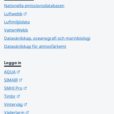
Nationella emissionsdatabasen
Länk till annan webbplats.
Luftwebb
Luftmiljödata
VattenWebb
Datavärdskap, oceanografi och marinbiologi
Datavärdskap för atmosfärkemi
Logga in
Länk till annan webbplats.
AQUA
Länk till annan webbplats.
SIMAIR
Länk till annan webbplats.
SMHI Pro
Länk till annan webbplats.
Timbr
Länk till annan webbplats.
Vinterväg
Länk till annan webbplats.
Väderlarm