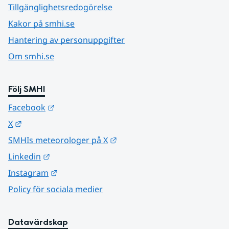
Tillgänglighetsredogörelse
Kakor på smhi.se
Hantering av personuppgifter
Om smhi.se
Följ SMHI
Länk till annan webbplats.
Facebook
Länk till annan webbplats.
X
Länk till annan webbplats.
SMHIs meteorologer på X
Länk till annan webbplats.
Linkedin
Länk till annan webbplats.
Instagram
Policy för sociala medier
Datavärdskap