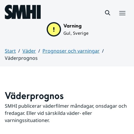
Hoppa till sidans innehåll
Meny
Varning
Gul, Sverige
Start
Väder
Prognoser och varningar
Väderprognos
Huvudinnehåll
Väderprognos
SMHI publicerar väderfilmer måndagar, onsdagar och 
fredagar. Eller vid särskilda väder- eller 
varningssituationer.