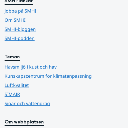
SMHI-länkar
Jobba på SMHI
Om SMHI
SMHI-bloggen
SMHI-podden
Teman
Havsmiljö i kust och hav
Kunskapscentrum för klimatanpassning
Luftkvalitet
SIMAIR
Sjöar och vattendrag
Om webbplatsen