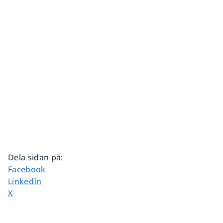
Dela sidan på
:
Dela sidan på
Facebook
Dela sidan på
LinkedIn
Dela sidan på
X