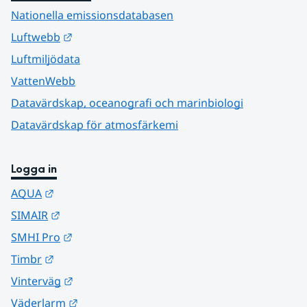
Nationella emissionsdatabasen
Länk till annan webbplats.
Luftwebb
Luftmiljödata
VattenWebb
Datavärdskap, oceanografi och marinbiologi
Datavärdskap för atmosfärkemi
Logga in
Länk till annan webbplats.
AQUA
Länk till annan webbplats.
SIMAIR
Länk till annan webbplats.
SMHI Pro
Länk till annan webbplats.
Timbr
Länk till annan webbplats.
Vinterväg
Länk till annan webbplats.
Väderlarm