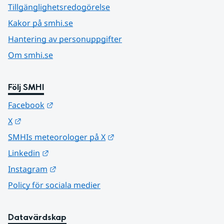
Tillgänglighetsredogörelse
Kakor på smhi.se
Hantering av personuppgifter
Om smhi.se
Följ SMHI
Länk till annan webbplats.
Facebook
Länk till annan webbplats.
X
Länk till annan webbplats.
SMHIs meteorologer på X
Länk till annan webbplats.
Linkedin
Länk till annan webbplats.
Instagram
Policy för sociala medier
Datavärdskap