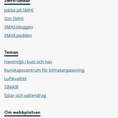
SMHI-länkar
Jobba på SMHI
Om SMHI
SMHI-bloggen
SMHI-podden
Teman
Havsmiljö i kust och hav
Kunskapscentrum för klimatanpassning
Luftkvalitet
SIMAIR
Sjöar och vattendrag
Om webbplatsen