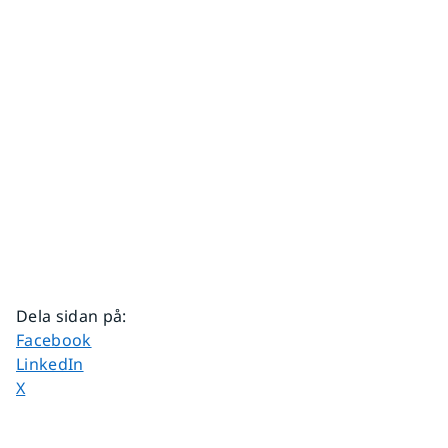
Dela sidan på
:
Dela sidan på
Facebook
Dela sidan på
LinkedIn
Dela sidan på
X