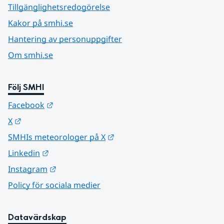
Tillgänglighetsredogörelse
Kakor på smhi.se
Hantering av personuppgifter
Om smhi.se
Följ SMHI
Länk till annan webbplats.
Facebook
Länk till annan webbplats.
X
Länk till annan webbplats.
SMHIs meteorologer på X
Länk till annan webbplats.
Linkedin
Länk till annan webbplats.
Instagram
Policy för sociala medier
Datavärdskap