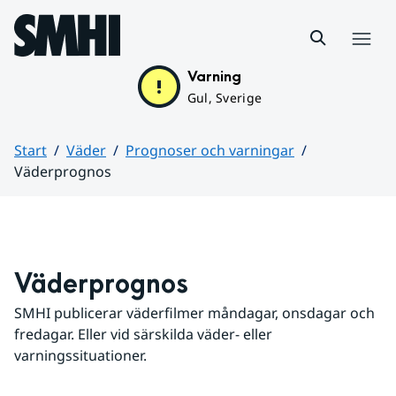
Hoppa till sidans innehåll
Meny
Varning
Gul, Sverige
Start
Väder
Prognoser och varningar
Väderprognos
Huvudinnehåll
Väderprognos
SMHI publicerar väderfilmer måndagar, onsdagar och 
fredagar. Eller vid särskilda väder- eller 
varningssituationer.