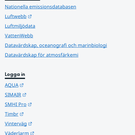
Nationella emissionsdatabasen
Länk till annan webbplats.
Luftwebb
Luftmiljödata
VattenWebb
Datavärdskap, oceanografi och marinbiologi
Datavärdskap för atmosfärkemi
Logga in
Länk till annan webbplats.
AQUA
Länk till annan webbplats.
SIMAIR
Länk till annan webbplats.
SMHI Pro
Länk till annan webbplats.
Timbr
Länk till annan webbplats.
Vinterväg
Länk till annan webbplats.
Väderlarm