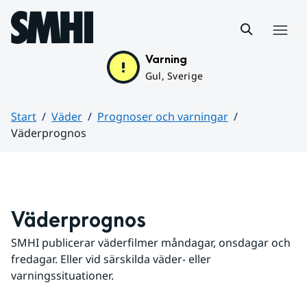
Hoppa till sidans innehåll
Meny
Varning
Gul, Sverige
Start
Väder
Prognoser och varningar
Väderprognos
Huvudinnehåll
Väderprognos
SMHI publicerar väderfilmer måndagar, onsdagar och 
fredagar. Eller vid särskilda väder- eller 
varningssituationer.