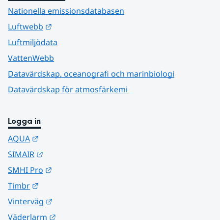
Nationella emissionsdatabasen
Länk till annan webbplats.
Luftwebb
Luftmiljödata
VattenWebb
Datavärdskap, oceanografi och marinbiologi
Datavärdskap för atmosfärkemi
Logga in
Länk till annan webbplats.
AQUA
Länk till annan webbplats.
SIMAIR
Länk till annan webbplats.
SMHI Pro
Länk till annan webbplats.
Timbr
Länk till annan webbplats.
Vinterväg
Länk till annan webbplats.
Väderlarm