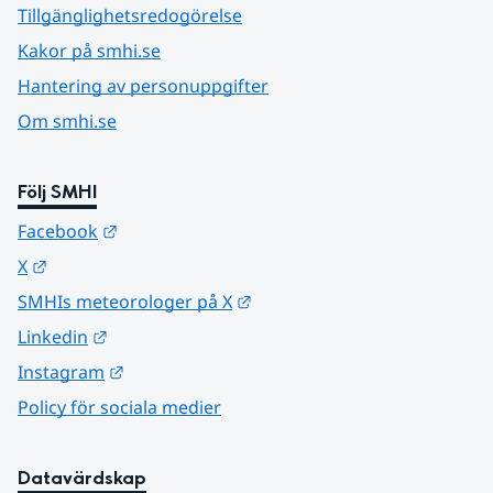
Tillgänglighetsredogörelse
Kakor på smhi.se
Hantering av personuppgifter
Om smhi.se
Följ SMHI
Länk till annan webbplats.
Facebook
Länk till annan webbplats.
X
Länk till annan webbplats.
SMHIs meteorologer på X
Länk till annan webbplats.
Linkedin
Länk till annan webbplats.
Instagram
Policy för sociala medier
Datavärdskap