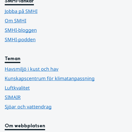
SMHI-länkar
Jobba på SMHI
Om SMHI
SMHI-bloggen
SMHI-podden
Teman
Havsmiljö i kust och hav
Kunskapscentrum för klimatanpassning
Luftkvalitet
SIMAIR
Sjöar och vattendrag
Om webbplatsen