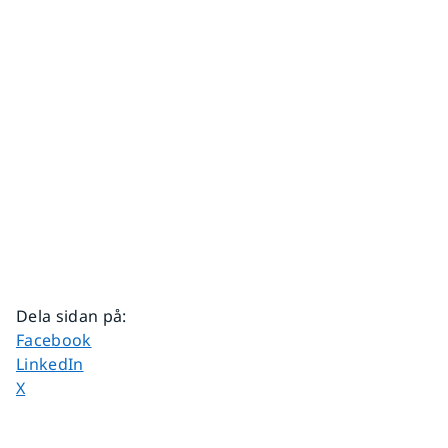
Dela sidan på
:
Dela sidan på
Facebook
Dela sidan på
LinkedIn
Dela sidan på
X