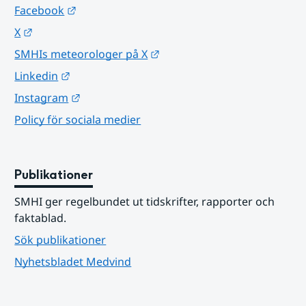
Länk till annan webbplats.
Facebook
Länk till annan webbplats.
X
Länk till annan webbplats.
SMHIs meteorologer på X
Länk till annan webbplats.
Linkedin
Länk till annan webbplats.
Instagram
Policy för sociala medier
Publikationer
SMHI ger regelbundet ut tidskrifter, rapporter och 
faktablad.
Sök publikationer
Nyhetsbladet Medvind