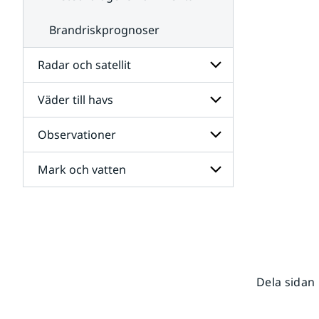
Brandriskprognoser
Radar och satellit
Väder till havs
Undersidor
för
Radar
Observationer
Undersidor
och
för
satellit
Väder
Mark och vatten
Undersidor
till
för
havs
Observationer
Undersidor
för
Mark
och
vatten
Dela sidan