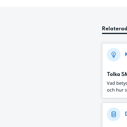
Relaterad
Tolka S
Vad bety
och hur s