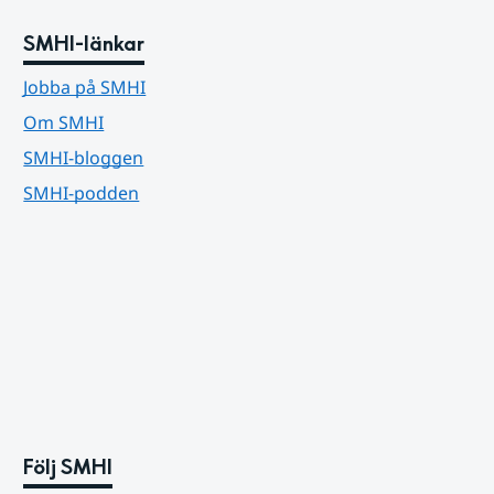
SMHI-länkar
Jobba på SMHI
Om SMHI
SMHI-bloggen
SMHI-podden
Följ SMHI