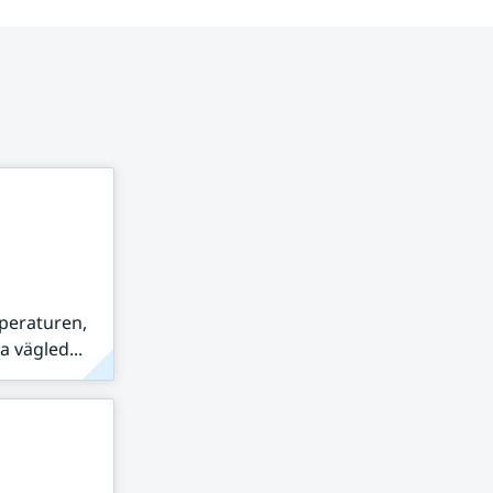
peraturen,
 vägled...