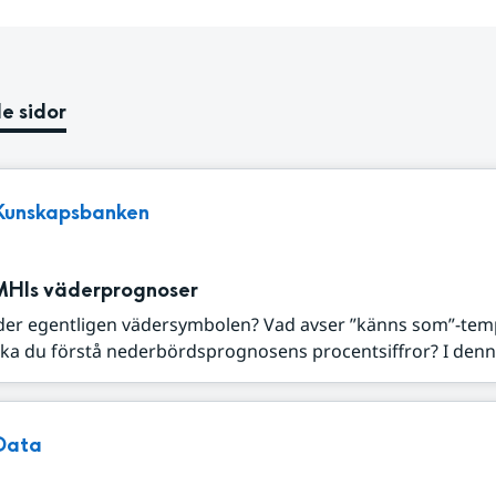
e sidor
Kunskapsbanken
MHIs väderprognoser
der egentligen vädersymbolen? Vad avser ”känns som”-tem
ka du förstå nederbördsprognosens procentsiffror? I denna
Data