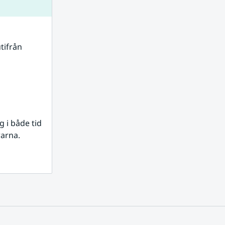
tifrån 
i både tid 
rarna.