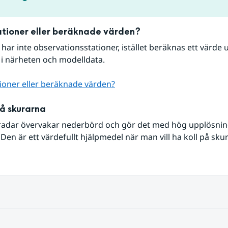
tioner eller beräknade värden?
r har inte observationsstationer, istället beräknas ett värde u
 i närheten och modelldata.
ioner eller beräknade värden?
på skurarna
radar övervakar nederbörd och gör det med hög upplösning 
Den är ett värdefullt hjälpmedel när man vill ha koll på sku