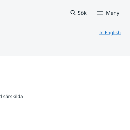
Sök
Meny
In English
 särskilda 