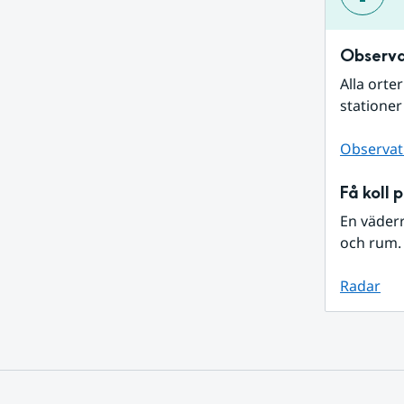
Observa
Alla orte
stationer
Observat
Få koll 
En väder
och rum. 
Radar