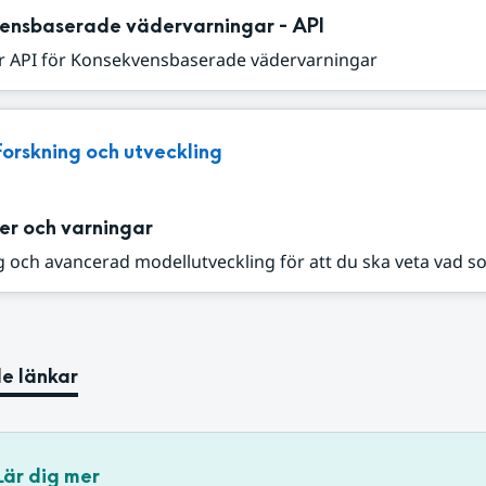
ensbaserade vädervarningar - API
r API för Konsekvensbaserade vädervarningar
Forskning och utveckling
er och varningar
 och avancerad modellutveckling för att du ska veta vad s
e länkar
Lär dig mer