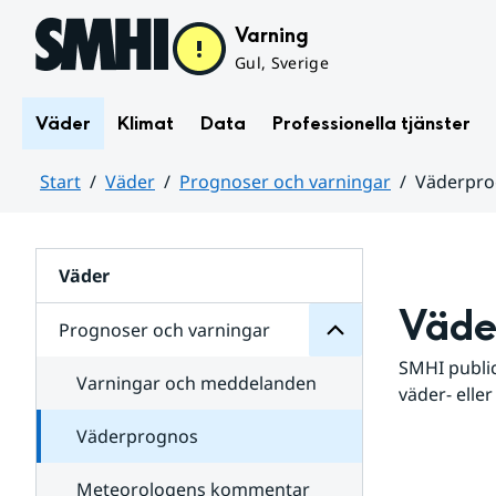
Hoppa till sidans innehåll
Varning
Gul, Sverige
Väder
Klimat
Data
Professionella tjänster
Start
Väder
Prognoser och varningar
Väderpr
varningar
och
Huvudinnehåll
Prognoser
för
Undersidor
Väder
Väde
Prognoser och varningar
SMHI public
Varningar och meddelanden
väder- eller
Väderprognos
Meteorologens kommentar