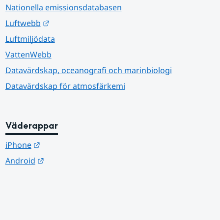
Nationella emissionsdatabasen
Länk till annan webbplats.
Luftwebb
Luftmiljödata
VattenWebb
Datavärdskap, oceanografi och marinbiologi
Datavärdskap för atmosfärkemi
Väderappar
Länk till annan webbplats.
iPhone
Länk till annan webbplats.
Android