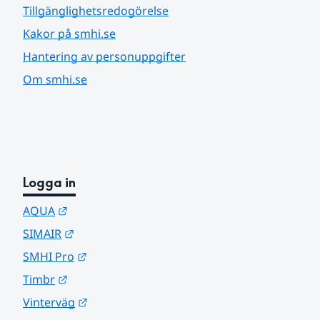
Tillgänglighetsredogörelse
Kakor på smhi.se
Hantering av personuppgifter
Om smhi.se
Logga in
Länk till annan webbplats.
AQUA
Länk till annan webbplats.
SIMAIR
Länk till annan webbplats.
SMHI Pro
Länk till annan webbplats.
Timbr
Länk till annan webbplats.
Vinterväg